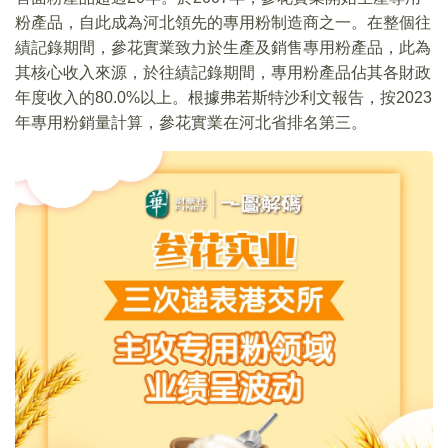
粉產品，自此成為河北領先的專用粉制造商之一。在整個往
績記錄期間，參花實業致力於生產及銷售專用粉產品，此為
其核心收入來源，於往績記錄期間，專用粉產品佔其各財政
年度收入的80.0%以上。根據弗若斯特沙利文報告，按2023
年專用粉銷量計算，參花實業在河北省排名第三。