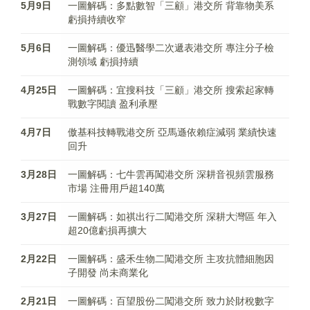
5月9日
一圖解碼：多點數智「三顧」港交所 背靠物美系
虧損持續收窄
5月6日
一圖解碼：優迅醫學二次遞表港交所 專注分子檢
測領域 虧損持續
4月25日
一圖解碼：宜搜科技「三顧」港交所 搜索起家轉
戰數字閱讀 盈利承壓
4月7日
傲基科技轉戰港交所 亞馬遜依賴症減弱 業績快速
回升
3月28日
一圖解碼：七牛雲再闖港交所 深耕音視頻雲服務
市場 注冊用戶超140萬
3月27日
一圖解碼：如祺出行二闖港交所 深耕大灣區 年入
超20億虧損再擴大
2月22日
一圖解碼：盛禾生物二闖港交所 主攻抗體細胞因
子開發 尚未商業化
2月21日
一圖解碼：百望股份二闖港交所 致力於財稅數字