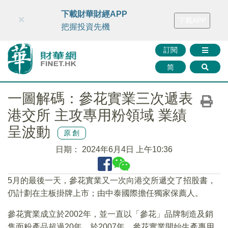
財華智庫網
FINTV
FINMETA
財華證券
媒體矩陣
下載財華財經APP
×
下載APP
智庫沙龍
聯絡我們
把握投資先機
訂閱
简
一圖解碼：參花實業三次遞表
港交所 主攻專用粉領域 業績
呈波動
原創
日期：
2024年6月4日 上午10:36
5月的最後一天，參花實業又一次向港交所遞交了招股書，
仍計劃在主板掛牌上市；由中泰國際擔任獨家保薦人。
參花實業成立於2002年，並一直以「參花」品牌制造及銷
售面粉產品超過20年。於2007年，參花實業開始生產專用