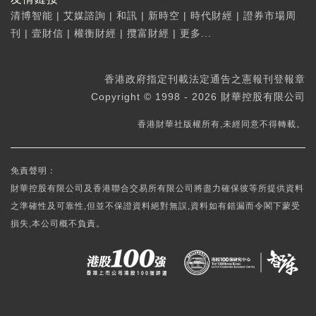
清博智能
|
艾媒諮詢
|
和訊
|
新時空
|
時代財經
|
證券市場周
刊
|
壹財信
|
權衡財經
|
攬富財經
|
更多...
香港政府指定刊載法定通告之憲報刊登報章
Copyright © 1998 - 2026 財華控股有限公司
香港財華社版權所有,未經同意不得轉載。
免責聲明：
財華控股有限公司及香港聯合交易所有限公司將盡力確保彼等所提供資料
之準確性及可靠性,但並不保證資料絕對無誤,資料如有錯漏而令閣下蒙受
損失,本公司概不負責。