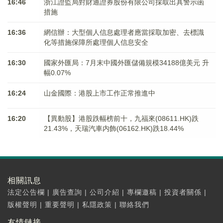
16:46
浙江證監局對財通證券股份有限公司採取出具警示函
措施
16:36
網信辦：大型個人信息處理者應當採取加密、去標識
化等措施保障所處理個人信息安全
16:30
國家外匯局：7月末中國外匯儲備規模34188億美元 升
幅0.07%
16:24
山金國際：港股上市工作正常推進中
16:20
【異動股】港股跌幅榜前十，九福來(08611.HK)跌
21.43%，天瑞汽車内飾(06162.HK)跌18.44%
相關訊息
法定公告欄
|
廣告查詢
|
公司介紹
|
專欄邀稿
|
投資者關係
|
版權聲明
|
重要聲明
|
私隱政策
|
聯絡我們
友情鏈接