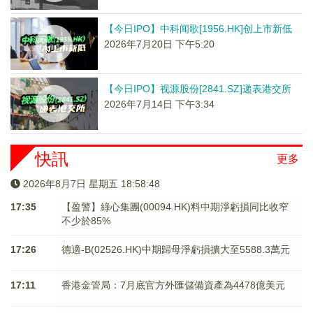
【今日IPO】中科闻歌[1956.HK]创上市新低
2026年7月20日 下午5:20
【今日IPO】视源股份[2841.SZ]递表港交所
2026年7月14日 下午3:34
快訊
更多
2026年8月7日 星期五 18:58:49
17:35
【盈警】綠心集團(00094.HK)料中期淨虧損同比收窄
不少於85%
17:26
德適-B(02526.HK)中期歸母淨虧損擴大至5588.3萬元
17:11
香港金管局：7月底官方外匯儲備資產為4478億美元