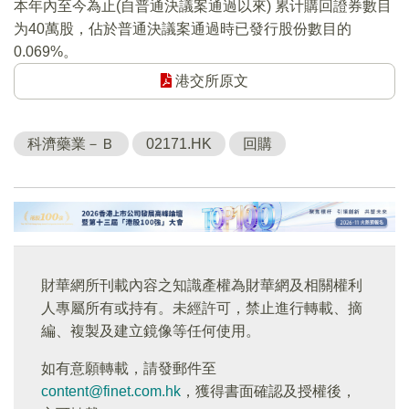
本年內至今為止(自普通決議案通過以來) 累计購回證券數目
为40萬股，佔於普通決議案通過時已發行股份數目的
0.069%。
港交所原文
科濟藥業－Ｂ
02171.HK
回購
財華網所刊載內容之知識產權為財華網及相關權利
人專屬所有或持有。未經許可，禁止進行轉載、摘
編、複製及建立鏡像等任何使用。
如有意願轉載，請發郵件至
content@finet.com.hk
，獲得書面確認及授權後，