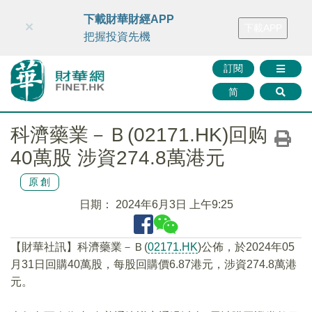
財華智庫網
FINTV
FINMETA
財華證券
媒體矩陣
下載財華財經APP
×
下載APP
智庫沙龍
聯絡我們
把握投資先機
訂閱
简
科濟藥業－Ｂ(02171.HK)回购
40萬股 涉資274.8萬港元
原創
日期：
2024年6月3日 上午9:25
【財華社訊】科濟藥業－Ｂ(
02171.HK
)公佈，於2024年05
月31日回購40萬股，每股回購價6.87港元，涉資274.8萬港
元。