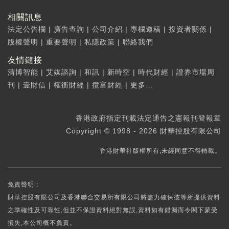
相關訊息
法定公告欄
|
廣告查詢
|
公司介紹
|
專欄邀稿
|
投資者關係
|
版權聲明
|
重要聲明
|
私隱政策
|
聯絡我們
友情鏈接
清博智能
|
艾媒諮詢
|
和訊
|
新時空
|
時代財經
|
證券市場周
刊
|
壹財信
|
權衡財經
|
攬富財經
|
更多...
香港政府指定刊載法定通告之憲報刊登報章
Copyright © 1998 - 2026 財華控股有限公司
香港財華社版權所有,未經同意不得轉載。
免責聲明：
財華控股有限公司及香港聯合交易所有限公司將盡力確保彼等所提供資料
之準確性及可靠性,但並不保證資料絕對無誤,資料如有錯漏而令閣下蒙受
損失,本公司概不負責。