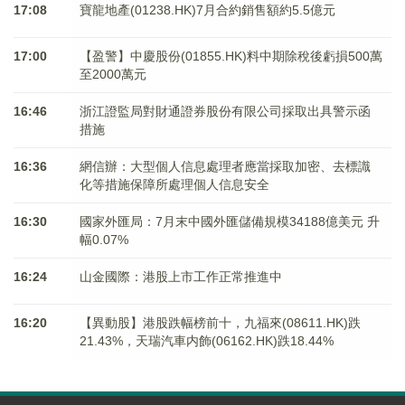
17:08
寶龍地產(01238.HK)7月合約銷售額約5.5億元
17:00
【盈警】中慶股份(01855.HK)料中期除稅後虧損500萬
至2000萬元
16:46
浙江證監局對財通證券股份有限公司採取出具警示函
措施
16:36
網信辦：大型個人信息處理者應當採取加密、去標識
化等措施保障所處理個人信息安全
16:30
國家外匯局：7月末中國外匯儲備規模34188億美元 升
幅0.07%
16:24
山金國際：港股上市工作正常推進中
16:20
【異動股】港股跌幅榜前十，九福來(08611.HK)跌
21.43%，天瑞汽車内飾(06162.HK)跌18.44%