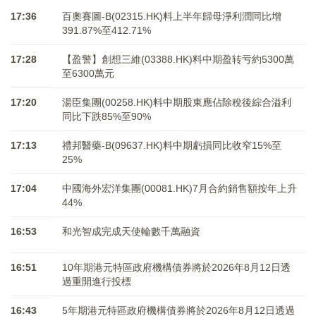
17:36
百奧賽圖-B(02315.HK)料上半年歸母淨利潤同比增
391.87%至412.71%
17:28
【盈警】創想三維(03388.HK)料中期盈转亏約5300萬
至6300萬元
17:20
湯臣集團(00258.HK)料中期股東應佔除稅後綜合溢利
同比下跌85%至90%
17:13
禮邦醫藥-B(09637.HK)料中期虧損同比收窄15%至
25%
17:04
中國海外宏洋集團(00081.HK)7月合約銷售額按年上升
44%
16:53
和光智成完成天使輪數千萬融資
16:51
10年期港元特區政府機構債券將於2026年8月12日透
過重開進行投標
16:43
5年期港元特區政府機構債券將於2026年8月12日透過