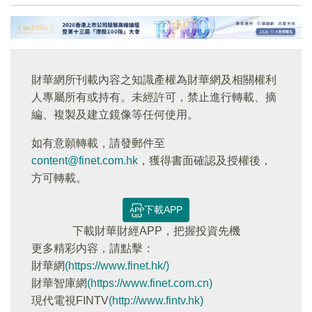
財華網所刊載內容之知識產權為財華網及相關權利
人專屬所有或持有。未經許可，禁止進行轉載、摘
編、複製及建立鏡像等任何使用。
如有意願轉載，請發郵件至
content@finet.com.hk
，獲得書面確認及授權後，
方可轉載。
下載APP
下載財華財經APP，把握投資先機
更多精彩内容，請點擊：
財華網
(https://www.finet.hk/)
財華智庫網
(https://www.finet.com.cn)
現代電視FINTV
(http://www.fintv.hk)