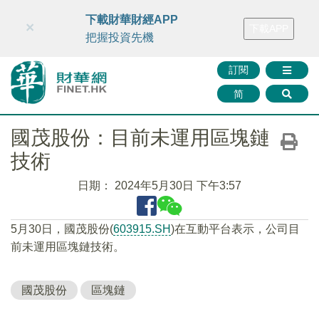
財華智庫網
FINTV
FINMETA
財華證券
媒體矩陣
下載財華財經APP
×
下載APP
智庫沙龍
聯絡我們
把握投資先機
訂閱
简
國茂股份：目前未運用區塊鏈
技術
日期：
2024年5月30日 下午3:57
5月30日，國茂股份(
603915.SH
)在互動平台表示，公司目
前未運用區塊鏈技術。
國茂股份
區塊鏈