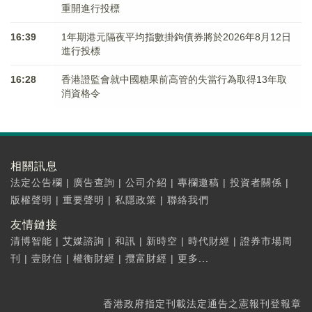
重開進行投標
16:39
1年期港元隔夜平均指數掛鉤債券將於2026年8月12日
進行投標
16:28
香港證監會就中國糖果前高管的失當行為取得13年取
消資格令
相關訊息
法定公告欄
|
廣告查詢
|
公司介紹
|
專欄邀稿
|
投資者關係
|
版權聲明
|
重要聲明
|
私隱政策
|
聯絡我們
友情鏈接
清博智能
|
艾媒諮詢
|
和訊
|
新時空
|
時代財經
|
證券市場周
刊
|
壹財信
|
權衡財經
|
攬富財經
|
更多...
香港政府指定刊載法定通告之憲報刊登報章