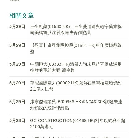
相關文章
5月29日
三生制藥(01530.HK)：三生蔓迪迪與翰宇藥業就
司美格魯肽注射液達成合作協議
5月29日
【盈喜】進昇集團控股(01581.HK)料年度轉虧為
盈
5月29日
中國恒大(03333.HK)清盤人尚未覓得可促成滿足
復牌的重組方案 續停牌
5月29日
華能國際電力(00902.HK)擬向石島灣核電增資約
2.1億人民幣
5月29日
康寧傑瑞製藥-B(09966.HK)KN046-303試驗未達
到預設的統計學終點
5月28日
GC CONSTRUCTION(01489.HK)料年度純利不超
2100萬港元