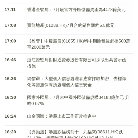
17:11
香港金管局：7月底官方外匯儲備資產為4478億美元
17:08
寶龍地產(01238.HK)7月合約銷售額約5.5億元
17:00
【盈警】中慶股份(01855.HK)料中期除稅後虧損500萬
至2000萬元
16:46
浙江證監局對財通證券股份有限公司採取出具警示函
措施
16:36
網信辦：大型個人信息處理者應當採取加密、去標識
化等措施保障所處理個人信息安全
16:30
國家外匯局：7月末中國外匯儲備規模34188億美元 升
幅0.07%
16:24
山金國際：港股上市工作正常推進中
16:20
【異動股】港股跌幅榜前十，九福來(08611.HK)跌