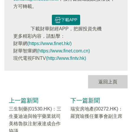
方可轉載。
下載APP
下載財華財經APP，把握投資先機
更多精彩内容，請點擊：
財華網
(https://www.finet.hk/)
財華智庫網
(https://www.finet.com.cn)
現代電視FINTV
(http://www.fintv.hk)
返回上頁
上一篇新聞
下一篇新聞
三生制藥(01530.HK)：三
瑞安房地產(00272.HK)：
生蔓迪迪與翰宇藥業就司
羅寶瑜獲任董事會副主席
美格魯肽注射液達成合作
協議