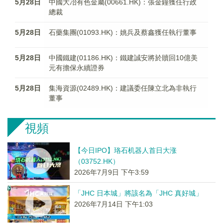
5月28日
中國大冶有色金屬(00661.HK)：張金鐘獲任行政
總裁
5月28日
石藥集團(01093.HK)：姚兵及蔡鑫獲任執行董事
5月28日
中國鐵建(01186.HK)：鐵建誠安將於贖回10億美
元有擔保永續證券
5月28日
集海資源(02489.HK)：建議委任陳立北為非執行
董事
視頻
【今日IPO】珞石机器人首日大涨
（03752.HK）
2026年7月9日 下午3:59
「JHC 日本城」將該名為「JHC 真好城」
2026年7月14日 下午1:03