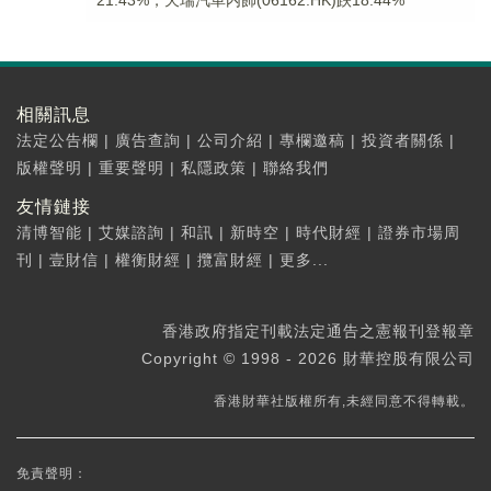
21.43%，天瑞汽車内飾(06162.HK)跌18.44%
相關訊息
法定公告欄
|
廣告查詢
|
公司介紹
|
專欄邀稿
|
投資者關係
|
版權聲明
|
重要聲明
|
私隱政策
|
聯絡我們
友情鏈接
清博智能
|
艾媒諮詢
|
和訊
|
新時空
|
時代財經
|
證券市場周
刊
|
壹財信
|
權衡財經
|
攬富財經
|
更多...
香港政府指定刊載法定通告之憲報刊登報章
Copyright © 1998 - 2026 財華控股有限公司
香港財華社版權所有,未經同意不得轉載。
免責聲明：