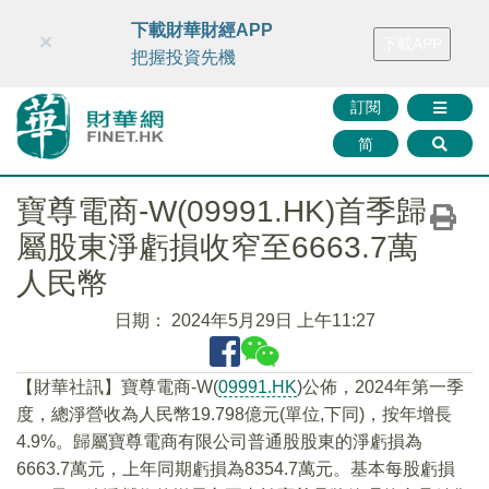
財華智庫網
FINTV
FINMETA
財華證券
媒體矩陣
下載財華財經APP
×
下載APP
智庫沙龍
聯絡我們
把握投資先機
訂閱
简
寶尊電商-W(09991.HK)首季歸
屬股東淨虧損收窄至6663.7萬
人民幣
日期：
2024年5月29日 上午11:27
【財華社訊】寶尊電商-W(
09991.HK
)公佈，2024年第一季
度，總淨營收為人民幣19.798億元(單位,下同)，按年增長
4.9%。歸屬寶尊電商有限公司普通股股東的淨虧損為
6663.7萬元，上年同期虧損為8354.7萬元。基本每股虧損