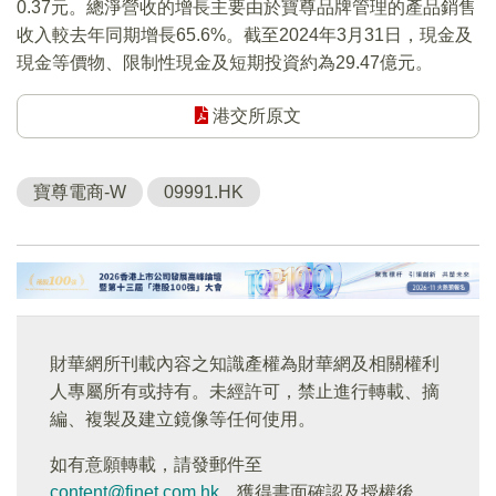
0.37元。總淨營收的增長主要由於寶尊品牌管理的產品銷售
收入較去年同期增長65.6%。截至2024年3月31日，現金及
現金等價物、限制性現金及短期投資約為29.47億元。
港交所原文
寶尊電商-W
09991.HK
財華網所刊載內容之知識產權為財華網及相關權利
人專屬所有或持有。未經許可，禁止進行轉載、摘
編、複製及建立鏡像等任何使用。
如有意願轉載，請發郵件至
content@finet.com.hk
，獲得書面確認及授權後，