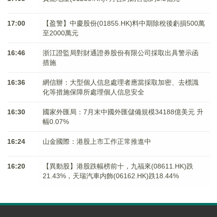
17:00
【盈警】中慶股份(01855.HK)料中期除稅後虧損500萬
至2000萬元
16:46
浙江證監局對財通證券股份有限公司採取出具警示函
措施
16:36
網信辦：大型個人信息處理者應當採取加密、去標識
化等措施保障所處理個人信息安全
16:30
國家外匯局：7月末中國外匯儲備規模34188億美元 升
幅0.07%
16:24
山金國際：港股上市工作正常推進中
16:20
【異動股】港股跌幅榜前十，九福來(08611.HK)跌
21.43%，天瑞汽車内飾(06162.HK)跌18.44%