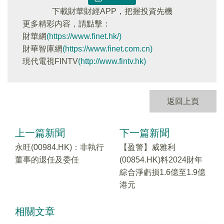
下載財華財經APP，把握投資先機
更多精彩内容，請點擊：
財華網
(https://www.finet.hk/)
財華智庫網
(https://www.finet.com.cn)
現代電視FINTV
(http://www.fintv.hk)
返回上頁
上一篇新聞
下一篇新聞
永旺(00984.HK)：非執行
【盈警】威雅利
董事的退任及委任
(00854.HK)料2024財年
綜合淨虧損1.6億至1.9億
港元
相關文章