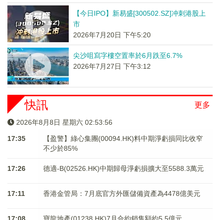
【今日IPO】新易盛[300502.SZ]冲刺港股上
市
2026年7月20日 下午5:20
尖沙咀寫字樓空置率於6月跌至6.7%
2026年7月27日 下午3:12
快訊
更多
2026年8月8日 星期六 02:53:56
17:35
【盈警】綠心集團(00094.HK)料中期淨虧損同比收窄
不少於85%
17:26
德適-B(02526.HK)中期歸母淨虧損擴大至5588.3萬元
17:11
香港金管局：7月底官方外匯儲備資產為4478億美元
17:08
寶龍地產(01238.HK)7月合約銷售額約5.5億元