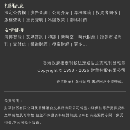
相關訊息
法定公告欄
|
廣告查詢
|
公司介紹
|
專欄邀稿
|
投資者關係
|
版權聲明
|
重要聲明
|
私隱政策
|
聯絡我們
友情鏈接
清博智能
|
艾媒諮詢
|
和訊
|
新時空
|
時代財經
|
證券市場周
刊
|
壹財信
|
權衡財經
|
攬富財經
|
更多...
香港政府指定刊載法定通告之憲報刊登報章
Copyright © 1998 - 2026 財華控股有限公司
香港財華社版權所有,未經同意不得轉載。
免責聲明：
財華控股有限公司及香港聯合交易所有限公司將盡力確保彼等所提供資料
之準確性及可靠性,但並不保證資料絕對無誤,資料如有錯漏而令閣下蒙受
損失,本公司概不負責。