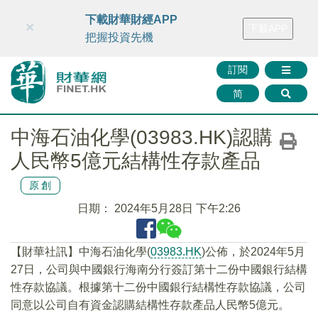
財華智庫網
FINTV
FINMETA
財華證券
媒體矩陣
下載財華財經APP
×
下載APP
智庫沙龍
聯絡我們
把握投資先機
訂閱
简
中海石油化學(03983.HK)認購
人民幣5億元結構性存款產品
原創
日期：
2024年5月28日 下午2:26
【財華社訊】中海石油化學(
03983.HK
)公佈，於2024年5月
27日，公司與中國銀行海南分行簽訂第十二份中國銀行結構
性存款協議。根據第十二份中國銀行結構性存款協議，公司
同意以公司自有資金認購結構性存款產品人民幣5億元。