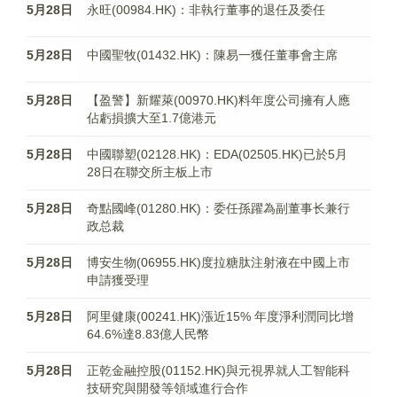
5月28日
永旺(00984.HK)：非執行董事的退任及委任
5月28日
中國聖牧(01432.HK)：陳易一獲任董事會主席
5月28日
【盈警】新耀萊(00970.HK)料年度公司擁有人應
佔虧損擴大至1.7億港元
5月28日
中國聯塑(02128.HK)：EDA(02505.HK)已於5月
28日在聯交所主板上市
5月28日
奇點國峰(01280.HK)：委任孫躍為副董事长兼行
政总裁
5月28日
博安生物(06955.HK)度拉糖肽注射液在中國上市
申請獲受理
5月28日
阿里健康(00241.HK)漲近15% 年度淨利潤同比增
64.6%達8.83億人民幣
5月28日
正乾金融控股(01152.HK)與元視界就人工智能科
技研究與開發等領域進行合作