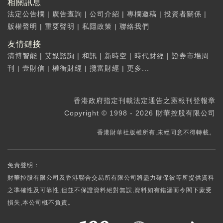
相關訊息
法定公告欄
|
廣告查詢
|
公司介紹
|
專欄邀稿
|
投資者關係
|
版權聲明
|
重要聲明
|
私隱政策
|
聯絡我們
友情鏈接
清博智能
|
艾媒諮詢
|
和訊
|
新時空
|
時代財經
|
證券市場周
刊
|
壹財信
|
權衡財經
|
攬富財經
|
更多...
香港政府指定刊載法定通告之憲報刊登報章
Copyright © 1998 - 2026 財華控股有限公司
香港財華社版權所有,未經同意不得轉載。
免責聲明：
財華控股有限公司及香港聯合交易所有限公司將盡力確保彼等所提供資料
之準確性及可靠性,但並不保證資料絕對無誤,資料如有錯漏而令閣下蒙受
損失,本公司概不負責。