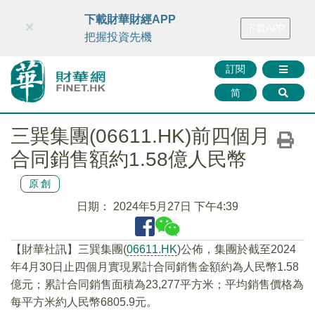
財華智庫網
FINTV
FINMETA
財華證券
媒體矩陣
下載財華財經APP
×
下載APP
智庫沙龍
聯絡我們
把握投資先機
訂閱
简
三巽集團(06611.HK)前四個月
合同銷售額約1.58億人民幣
原創
日期：
2024年5月27日 下午4:39
【財華社訊】三巽集團(
06611.HK
)公佈，集團於截至2024
年4月30日止四個月實現累計合同銷售金額約為人民幣1.58
億元；累計合同銷售面積為23,277平方米；平均銷售價格為
每平方米約人民幣6805.9元。