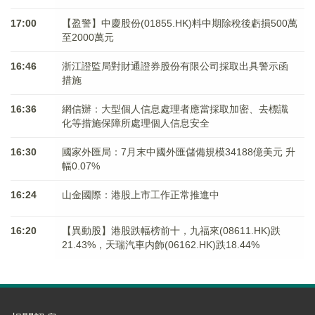
17:00
【盈警】中慶股份(01855.HK)料中期除稅後虧損500萬
至2000萬元
16:46
浙江證監局對財通證券股份有限公司採取出具警示函
措施
16:36
網信辦：大型個人信息處理者應當採取加密、去標識
化等措施保障所處理個人信息安全
16:30
國家外匯局：7月末中國外匯儲備規模34188億美元 升
幅0.07%
16:24
山金國際：港股上市工作正常推進中
16:20
【異動股】港股跌幅榜前十，九福來(08611.HK)跌
21.43%，天瑞汽車内飾(06162.HK)跌18.44%