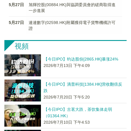
5月27日
旭輝控股(00884.HK)與協調委員會的磋商取得進
一步進展
5月27日
連連數字(02598.HK)附屬獲得電子貨幣機構許可
證
視頻
【今日IPO】钧达股份[2865.HK]暴涨24%
2026年7月13日 下午4:09
【今日IPO】滴普科技[1384.HK]营收翻倍反
跌
2026年7月20日 下午5:20
【今日IPO】古茗大跌，茶饮集体走弱
（01364.HK）
2026年7月10日 下午4:53