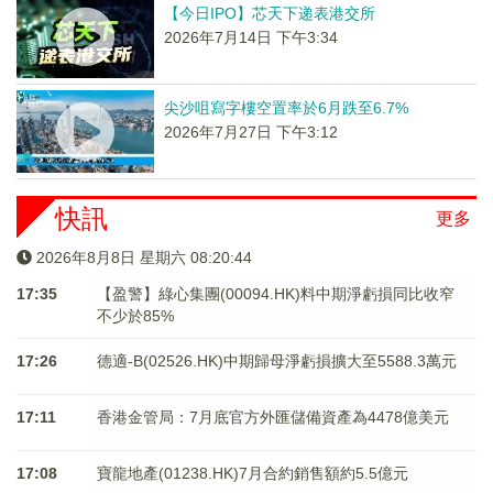
【今日IPO】芯天下递表港交所
2026年7月14日 下午3:34
尖沙咀寫字樓空置率於6月跌至6.7%
2026年7月27日 下午3:12
快訊
更多
2026年8月8日 星期六 08:20:45
17:35
【盈警】綠心集團(00094.HK)料中期淨虧損同比收窄
不少於85%
17:26
德適-B(02526.HK)中期歸母淨虧損擴大至5588.3萬元
17:11
香港金管局：7月底官方外匯儲備資產為4478億美元
17:08
寶龍地產(01238.HK)7月合約銷售額約5.5億元