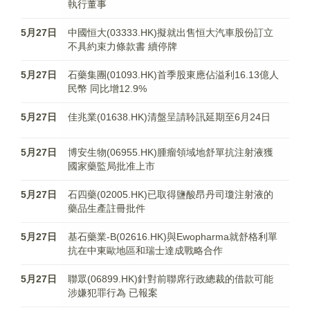
執行董事
5月27日
中國恒大(03333.HK)擬就出售恒大汽車股份訂立
不具約束力條款書 續停牌
5月27日
石藥集團(01093.HK)首季股東應佔溢利16.13億人
民幣 同比增12.9%
5月27日
佳兆業(01638.HK)清盤呈請聆訊延期至6月24日
5月27日
博安生物(06955.HK)腫瘤領域地舒單抗注射液獲
國家藥監局批准上市
5月27日
石四藥(02005.HK)已取得鹽酸昂丹司瓊注射液的
藥品生產註冊批件
5月27日
基石藥業-B(02616.HK)與Ewopharma就舒格利單
抗在中東歐地區和瑞士達成戰略合作
5月27日
聯眾(06899.HK)針對前聯席行政總裁的借款可能
涉嫌犯罪行為 已報案