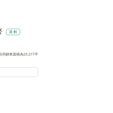
幣
原創
同銷售面積為23,277平