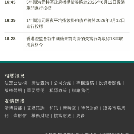
16:43
5年期港元特區政府機構債券將於2026年8月12日透過
重開進行投標
16:39
1年期港元隔夜平均指數掛鉤債券將於2026年8月12日
進行投標
16:28
香港證監會就中國糖果前高管的失當行為取得13年取
消資格令
相關訊息
法定公告欄
|
廣告查詢
|
公司介紹
|
專欄邀稿
|
投資者關係
|
版權聲明
|
重要聲明
|
私隱政策
|
聯絡我們
友情鏈接
清博智能
|
艾媒諮詢
|
和訊
|
新時空
|
時代財經
|
證券市場周
刊
|
壹財信
|
權衡財經
|
攬富財經
|
更多...