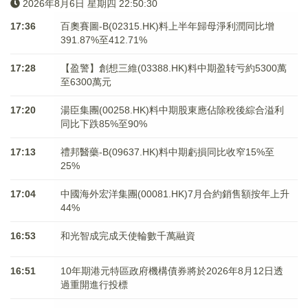
2026年8月6日 星期四 22:50:30
17:36
百奧賽圖-B(02315.HK)料上半年歸母淨利潤同比增
391.87%至412.71%
17:28
【盈警】創想三維(03388.HK)料中期盈转亏約5300萬
至6300萬元
17:20
湯臣集團(00258.HK)料中期股東應佔除稅後綜合溢利
同比下跌85%至90%
17:13
禮邦醫藥-B(09637.HK)料中期虧損同比收窄15%至
25%
17:04
中國海外宏洋集團(00081.HK)7月合約銷售額按年上升
44%
16:53
和光智成完成天使輪數千萬融資
16:51
10年期港元特區政府機構債券將於2026年8月12日透
過重開進行投標