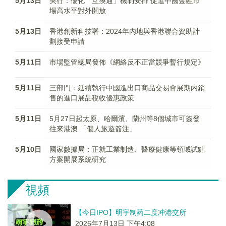
5月13日
央行：優化「互換通」機制安排 促進中國金融市
場高水平對外開放
5月13日
香港創新科技署：2024年內地與香港聯合資助計
劃接受申請
5月11日
市場監管總局發佈《網絡反不正當競爭暫行規定》
5月11日
三部門：延續執行中國進出口商品交易會展期内銷
售的進口展品稅收優惠政策
5月11日
5月27日起太原、哈爾濱、蘭州等8個城市可簽發
往來港澳 「個人旅遊簽注」
5月10日
國家數據局：正就工業制造、醫療健康等領域試點
方案開展系統研究
視頻
【今日IPO】明宇制药二度冲港交所
2026年7月13日 下午4:08