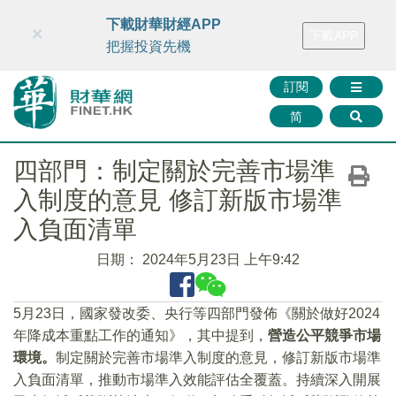
財華智庫網
FINTV
FINMETA
財華證券
媒體矩陣
下載財華財經APP
×
下載APP
智庫沙龍
聯絡我們
把握投資先機
訂閱
简
四部門：制定關於完善市場準
入制度的意見 修訂新版市場準
入負面清單
日期：
2024年5月23日 上午9:42
5月23日，國家發改委、央行等四部門發佈《關於做好2024
年降成本重點工作的通知》，其中提到，
營造公平競爭市場
環境。
制定關於完善市場準入制度的意見，修訂新版市場準
入負面清單，推動市場準入效能評估全覆蓋。持續深入開展