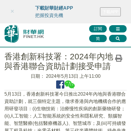
財華智庫網
FINTV
FINMETA
財華證券
媒體矩陣
下載財華財經APP
×
下載APP
智庫沙龍
聯絡我們
把握投資先機
訂閱
简
香港創新科技署：2024年內地
與香港聯合資助計劃接受申請
日期：
2024年5月13日 上午11:00
5月13日，香港創新科技署今日推出2024年內地與香港聯合
資助計劃，就三個特定主題，徵求香港與內地機構合作的應
用研發項目：(i)生物技術：治療慢性疾病的創新藥物研發；
(ii)人工智能：人工智能系統的安全性和隱私研究、類腦智
能、智慧醫療(包括醫療機器人)、智慧城市；及(iii)可持續發
展工程及科技：光電子材料、第三代半導體技術、綠色先進