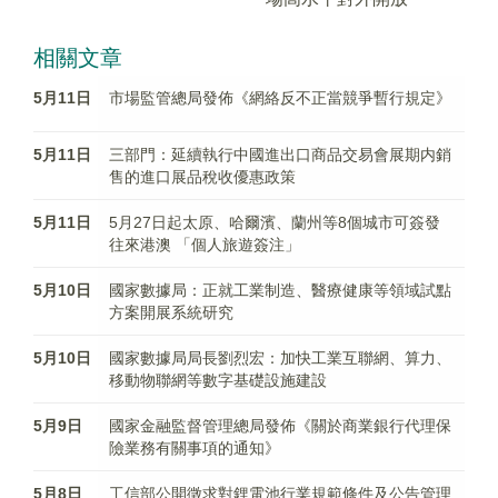
相關文章
5月11日
市場監管總局發佈《網絡反不正當競爭暫行規定》
5月11日
三部門：延續執行中國進出口商品交易會展期内銷
售的進口展品稅收優惠政策
5月11日
5月27日起太原、哈爾濱、蘭州等8個城市可簽發
往來港澳 「個人旅遊簽注」
5月10日
國家數據局：正就工業制造、醫療健康等領域試點
方案開展系統研究
5月10日
國家數據局局長劉烈宏：加快工業互聯網、算力、
移動物聯網等數字基礎設施建設
5月9日
國家金融監督管理總局發佈《關於商業銀行代理保
險業務有關事項的通知》
5月8日
工信部公開徵求對鋰電池行業規範條件及公告管理