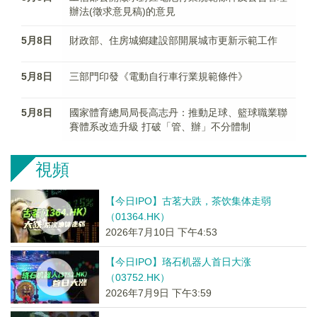
辦法(徵求意見稿)的意見
5月8日
財政部、住房城鄉建設部開展城市更新示範工作
5月8日
三部門印發《電動自行車行業規範條件》
5月8日
國家體育總局局長高志丹：推動足球、籃球職業聯
賽體系改造升級 打破「管、辦」不分體制
視頻
【今日IPO】古茗大跌，茶饮集体走弱
（01364.HK）
2026年7月10日 下午4:53
【今日IPO】珞石机器人首日大涨
（03752.HK）
2026年7月9日 下午3:59