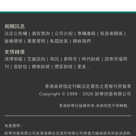
相關訊息
法定公告欄
|
廣告查詢
|
公司介紹
|
專欄邀稿
|
投資者關係
|
版權聲明
|
重要聲明
|
私隱政策
|
聯絡我們
友情鏈接
清博智能
|
艾媒諮詢
|
和訊
|
新時空
|
時代財經
|
證券市場周
刊
|
壹財信
|
權衡財經
|
攬富財經
|
更多...
香港政府指定刊載法定通告之憲報刊登報章
Copyright © 1998 - 2026 財華控股有限公司
香港財華社版權所有,未經同意不得轉載。
免責聲明：
財華控股有限公司及香港聯合交易所有限公司將盡力確保彼等所提供資料