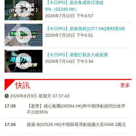
【今日IPO】晶合集成首日涨超
8%（02249.HK）
2026年7月10日 下午4:57
【今日IPO】鼎泰高科[1377.HK]净利涨3倍
2026年7月15日 下午5:51
【今日IPO】港股打新步入破发潮
2026年7月14日 下午3:34
快訊
更多
2026年8月9日 星期天 07:37:43
17:35
【盈警】綠心集團(00094.HK)料中期淨虧損同比收窄
不少於85%
17:26
德適-B(02526.HK)中期歸母淨虧損擴大至5588.3萬元