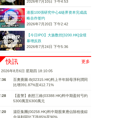
2026年7月10日 下午4:53
港股100强研究中心&链界资本完成战
略合作签约
2026年7月20日 下午2:42
【今日IPO】大族数控[3200.HK]业绩
暴增反跌
2026年7月24日 下午5:36
快訊
更多
2026年8月6日 星期四 18:10:05
7:36
百奧賽圖-B(02315.HK)料上半年歸母淨利潤同
比增391.87%至412.71%
7:28
【盈警】創想三維(03388.HK)料中期盈转亏約
5300萬至6300萬元
7:20
湯臣集團(00258.HK)料中期股東應佔除稅後綜
合溢利同比下跌85%至90%