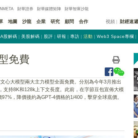
INMETA
財華證券
財華
媒體矩陣
財華
智庫沙龍
單
地圖
沙龍
企業
研究
顧問
合作
視頻
財經速
A股解碼
美股解碼
股評
研報
專訪
活動
Web3 Space專欄
型免費
佈文心大模型兩大主力模型全面免費。分别為今年3月推出
Lite，支持8K和128k上下文長度。此前，在字節豆包宣佈大模
%，降價後約為GPT-4價格的1/400，擊穿全球底價。