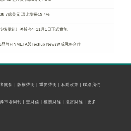
.7億美元 環比增長19.4%
技術規範》將於今年11月1日正式實施
品牌FINMETA與Techub News達成戰略合作
者關係
|
版權聲明
|
重要聲明
|
私隱政策
|
聯絡我們
券市場周刊
|
壹財信
|
權衡財經
|
攬富財經
|
更多...