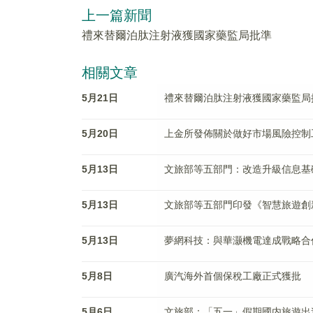
上一篇新聞
禮來替爾泊肽注射液獲國家藥監局批準
相關文章
5月21日
禮來替爾泊肽注射液獲國家藥監局
5月20日
上金所發佈關於做好市場風險控制
5月13日
文旅部等五部門：改造升級信息基
5月13日
文旅部等五部門印發《智慧旅遊創
5月13日
夢網科技：與華灏機電達成戰略合
5月8日
廣汽海外首個保稅工廠正式獲批
5月6日
文旅部：「五一」假期國内旅遊出遊2