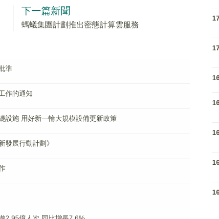
下一篇新聞
1
螞蟻集團計劃推出密態計算雲服務
1
批準
1
工作的通知
1
礎設施 用好新一輪大規模設備更新政策
1
新發展行動計劃》
1
作
1
.95億人次 同比增長7.6%