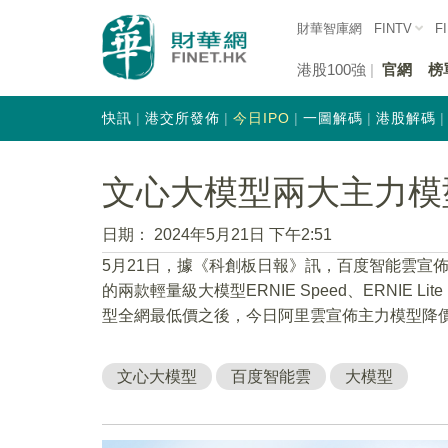
財華智庫網
FINTV
F
港股100強
官網
榜
快訊
港交所發佈
今日IPO
一圖解碼
港股解碼
文心大模型兩大主力模
日期：
2024年5月21日 下午2:51
5月21日，據《科創板日報》訊，百度智能雲宣
的兩款輕量級大模型ERNIE Speed、ERNIE 
型全網最低價之後，今日阿里雲宣佈主力模型降價97
文心大模型
百度智能雲
大模型