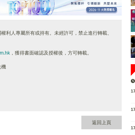
關權利人專屬所有或持有。未經許可，禁止進行轉載、
om.hk
，獲得書面確認及授權後，方可轉載。
先機
1
1
返回上頁
1