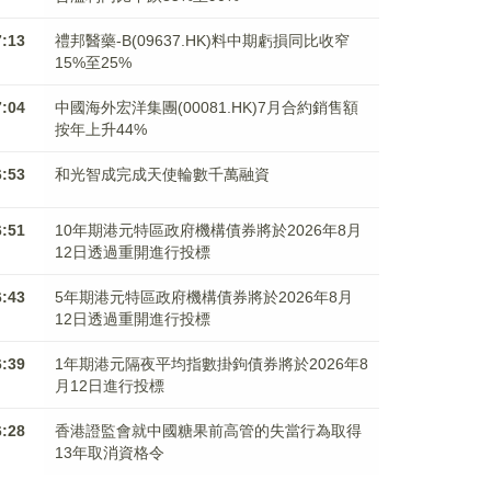
7:13
禮邦醫藥-B(09637.HK)料中期虧損同比收窄
15%至25%
7:04
中國海外宏洋集團(00081.HK)7月合約銷售額
按年上升44%
6:53
和光智成完成天使輪數千萬融資
6:51
10年期港元特區政府機構債券將於2026年8月
12日透過重開進行投標
6:43
5年期港元特區政府機構債券將於2026年8月
12日透過重開進行投標
6:39
1年期港元隔夜平均指數掛鉤債券將於2026年8
月12日進行投標
6:28
香港證監會就中國糖果前高管的失當行為取得
13年取消資格令