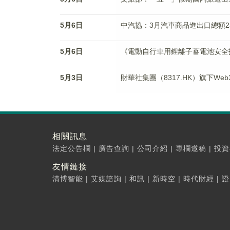
5月6日
中汽協：3月汽車商品進出口總額238
5月6日
《電動自行車用鋰離子蓄電池安全
5月3日
財華社集團（8317.HK）旗下Web3
相關訊息
法定公告欄
|
廣告查詢
|
公司介紹
|
專欄邀稿
|
投資
友情鏈接
清博智能
|
艾媒諮詢
|
和訊
|
新時空
|
時代財經
|
證