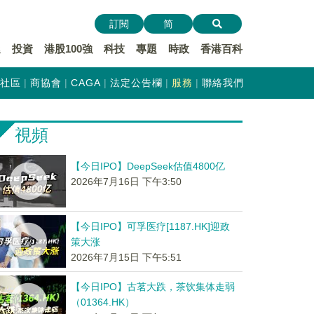
訂閱
简
遞
投資
港股100強
科技
專題
時政
香港百科
社區
商協會
CAGA
法定公告欄
服務
聯絡我們
視頻
【今日IPO】DeepSeek估值4800亿
2026年7月16日 下午3:50
【今日IPO】可孚医疗[1187.HK]迎政
策大涨
2026年7月15日 下午5:51
【今日IPO】古茗大跌，茶饮集体走弱
（01364.HK）