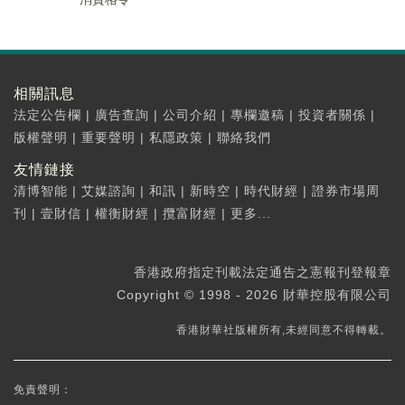
相關訊息
法定公告欄
|
廣告查詢
|
公司介紹
|
專欄邀稿
|
投資者關係
|
版權聲明
|
重要聲明
|
私隱政策
|
聯絡我們
友情鏈接
清博智能
|
艾媒諮詢
|
和訊
|
新時空
|
時代財經
|
證券市場周
刊
|
壹財信
|
權衡財經
|
攬富財經
|
更多...
香港政府指定刊載法定通告之憲報刊登報章
Copyright © 1998 - 2026 財華控股有限公司
香港財華社版權所有,未經同意不得轉載。
免責聲明：