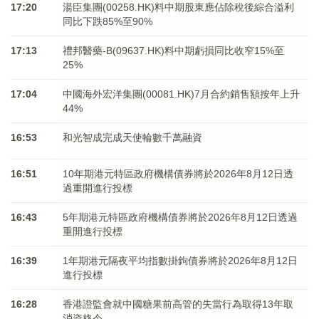
17:20
湯臣集團(00258.HK)料中期股東應佔除稅後綜合溢利
同比下跌85%至90%
17:13
禮邦醫藥-B(09637.HK)料中期虧損同比收窄15%至
25%
17:04
中國海外宏洋集團(00081.HK)7月合約銷售額按年上升
44%
16:53
和光智成完成天使輪數千萬融資
16:51
10年期港元特區政府機構債券將於2026年8月12日透
過重開進行投標
16:43
5年期港元特區政府機構債券將於2026年8月12日透過
重開進行投標
16:39
1年期港元隔夜平均指數掛鉤債券將於2026年8月12日
進行投標
16:28
香港證監會就中國糖果前高管的失當行為取得13年取
消資格令