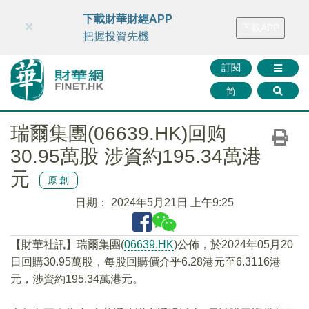
財華智庫網
FINTV
FINMETA
財華證券
媒體矩陣
下載財華財經APP
×
下載APP
智庫沙龍
聯絡我們
把握投資先機
訂閱
简
瑞爾集團(06639.HK)回购
30.95萬股 涉資約195.34萬港
元
原創
日期：
2024年5月21日 上午9:25
【財華社訊】瑞爾集團(
06639.HK
)公佈，於2024年05月20
日回購30.95萬股，每股回購價介乎6.28港元至6.3116港
元，涉資約195.34萬港元。