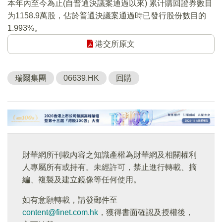
本年內至今為止(自普通決議案通過以來) 累计購回證券數目
为1158.9萬股，佔於普通決議案通過時已發行股份數目的
1.993%。
港交所原文
瑞爾集團
06639.HK
回購
財華網所刊載內容之知識產權為財華網及相關權利
人專屬所有或持有。未經許可，禁止進行轉載、摘
編、複製及建立鏡像等任何使用。
如有意願轉載，請發郵件至
content@finet.com.hk
，獲得書面確認及授權後，