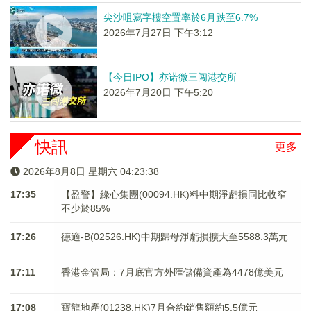
尖沙咀寫字樓空置率於6月跌至6.7%
2026年7月27日 下午3:12
【今日IPO】亦诺微三闯港交所
2026年7月20日 下午5:20
快訊
更多
2026年8月8日 星期六 04:23:38
17:35
【盈警】綠心集團(00094.HK)料中期淨虧損同比收窄
不少於85%
17:26
德適-B(02526.HK)中期歸母淨虧損擴大至5588.3萬元
17:11
香港金管局：7月底官方外匯儲備資產為4478億美元
17:08
寶龍地產(01238.HK)7月合約銷售額約5.5億元