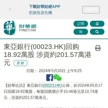
財華智庫網
FINTV
FINMETA
財華證券
媒體矩陣
下載財華財經APP
×
下載APP
智庫沙龍
聯絡我們
把握投資先機
訂閱
简
東亞銀行(00023.HK)回购
18.92萬股 涉資約201.57萬港
元
原創
日期：
2024年5月20日 上午9:25
【財華社訊】東亞銀行(
00023.HK
)公佈，於2024年05月17
日回購18.92萬股，每股回購價介乎10.46港元至10.74港
元，涉資約201.57萬港元。