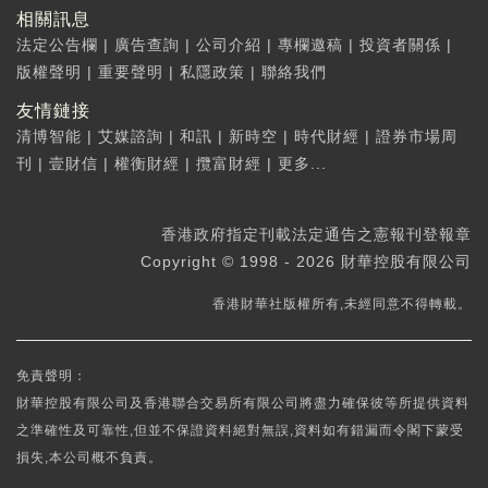
相關訊息
法定公告欄
|
廣告查詢
|
公司介紹
|
專欄邀稿
|
投資者關係
|
版權聲明
|
重要聲明
|
私隱政策
|
聯絡我們
友情鏈接
清博智能
|
艾媒諮詢
|
和訊
|
新時空
|
時代財經
|
證券市場周
刊
|
壹財信
|
權衡財經
|
攬富財經
|
更多...
香港政府指定刊載法定通告之憲報刊登報章
Copyright © 1998 - 2026 財華控股有限公司
香港財華社版權所有,未經同意不得轉載。
免責聲明：
財華控股有限公司及香港聯合交易所有限公司將盡力確保彼等所提供資料
之準確性及可靠性,但並不保證資料絕對無誤,資料如有錯漏而令閣下蒙受
損失,本公司概不負責。