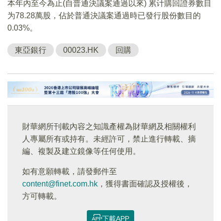
本年內至今為止(自普通決議案通過以來) 累计購回證券數目
为78.28萬股，佔於普通決議案通過時已發行股份數目的
0.03%。
東亞銀行
00023.HK
回購
財華網所刊載內容之知識產權為財華網及相關權利
人專屬所有或持有。未經許可，禁止進行轉載、摘
編、複製及建立鏡像等任何使用。
如有意願轉載，請發郵件至
content@finet.com.hk
，獲得書面確認及授權後，
方可轉載。
下載APP