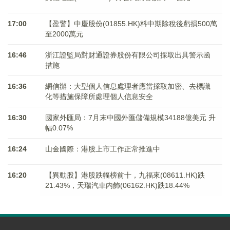
17:00
【盈警】中慶股份(01855.HK)料中期除稅後虧損500萬
至2000萬元
16:46
浙江證監局對財通證券股份有限公司採取出具警示函
措施
16:36
網信辦：大型個人信息處理者應當採取加密、去標識
化等措施保障所處理個人信息安全
16:30
國家外匯局：7月末中國外匯儲備規模34188億美元 升
幅0.07%
16:24
山金國際：港股上市工作正常推進中
16:20
【異動股】港股跌幅榜前十，九福來(08611.HK)跌
21.43%，天瑞汽車内飾(06162.HK)跌18.44%