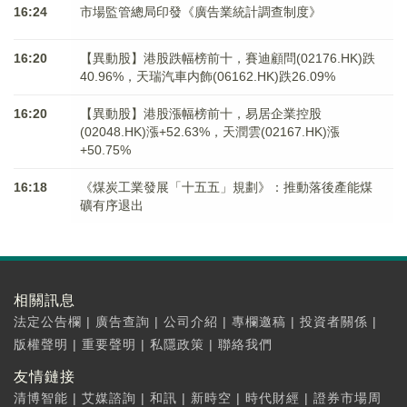
16:24
市場監管總局印發《廣告業統計調查制度》
16:20
【異動股】港股跌幅榜前十，賽迪顧問(02176.HK)跌
40.96%，天瑞汽車内飾(06162.HK)跌26.09%
16:20
【異動股】港股漲幅榜前十，易居企業控股
(02048.HK)漲+52.63%，天潤雲(02167.HK)漲
+50.75%
16:18
《煤炭工業發展「十五五」規劃》：推動落後產能煤
礦有序退出
相關訊息
法定公告欄
|
廣告查詢
|
公司介紹
|
專欄邀稿
|
投資者關係
|
版權聲明
|
重要聲明
|
私隱政策
|
聯絡我們
友情鏈接
清博智能
|
艾媒諮詢
|
和訊
|
新時空
|
時代財經
|
證券市場周