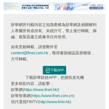
財華網所刊載內容之知識產權為財華網及相關權利
人專屬所有或持有。未經許可，禁止進行轉載、摘
編、複製及建立鏡像等任何使用。
如有意願轉載，請發郵件至
content@finet.com.hk
，獲得書面確認及授權後，
方可轉載。
下載APP
下載財華財經APP，把握投資先機
更多精彩内容，請點擊：
財華網
(https://www.finet.hk/)
財華智庫網
(https://www.finet.com.cn)
現代電視FINTV
(http://www.fintv.hk)