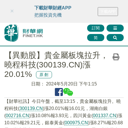
財華智庫網
FINTV
FINMETA
財華證券
媒體矩陣
下載財華財經APP
×
下載APP
智庫沙龍
聯絡我們
把握投資先機
訂閱
简
【異動股】貴金屬板塊拉升，
曉程科技(300139.CN)漲
20.01%
原創
日期：
2024年5月20日 下午1:15
【財華社訊】今日午盤，截至13:15，貴金屬板塊拉升。曉
程科技(
300139.CN
)漲20.01%報16.01元，湖南白銀
(
002716.CN
)漲10.08%報3.93元，四川黃金(
001337.CN
)漲
10.02%報29.21元，銀泰黃金(
000975.CN
)漲8.27%報20.68