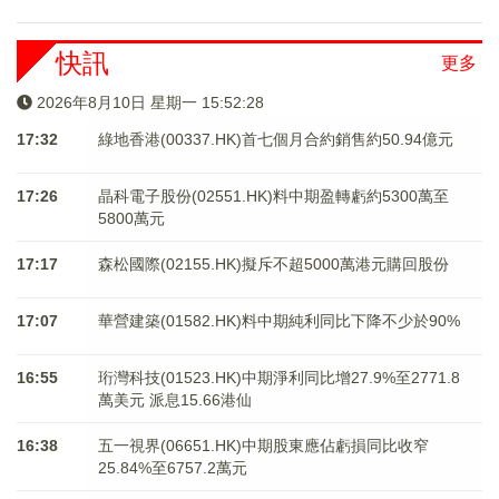
快訊
更多
2026年8月10日 星期一 15:52:28
17:32
綠地香港(00337.HK)首七個月合約銷售約50.94億元
17:26
晶科電子股份(02551.HK)料中期盈轉虧約5300萬至
5800萬元
17:17
森松國際(02155.HK)擬斥不超5000萬港元購回股份
17:07
華營建築(01582.HK)料中期純利同比下降不少於90%
16:55
珩灣科技(01523.HK)中期淨利同比增27.9%至2771.8
萬美元 派息15.66港仙
16:38
五一視界(06651.HK)中期股東應佔虧損同比收窄
25.84%至6757.2萬元