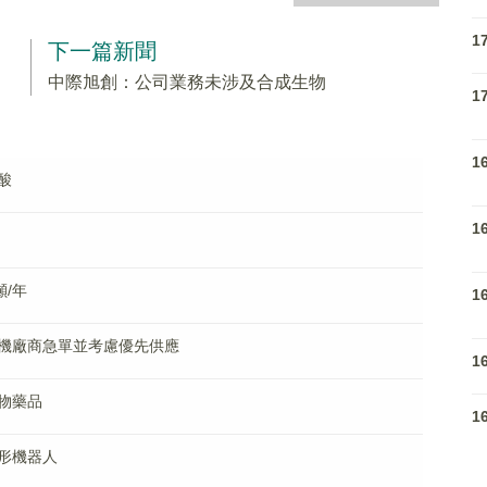
1
下一篇新聞
中際旭創：公司業務未涉及合成生物
1
1
酸
1
/年
1
機廠商急單並考慮優先供應
1
物藥品
1
形機器人