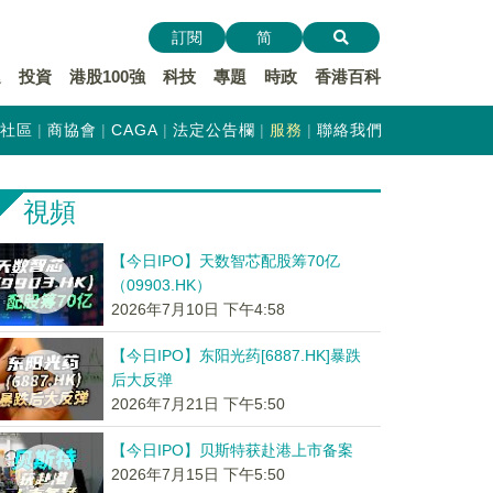
訂閱
简
遞
投資
港股100強
科技
專題
時政
香港百科
社區
商協會
CAGA
法定公告欄
服務
聯絡我們
視頻
【今日IPO】天数智芯配股筹70亿
（09903.HK）
2026年7月10日 下午4:58
【今日IPO】东阳光药[6887.HK]暴跌
后大反弹
2026年7月21日 下午5:50
【今日IPO】贝斯特获赴港上市备案
2026年7月15日 下午5:50