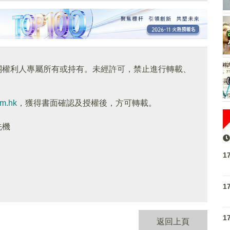
關權利人專屬所有或持有。未經許可，禁止進行轉載、
om.hk
，獲得書面確認及授權後，方可轉載。
先機
1
1
1
返回上頁