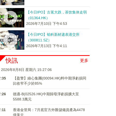
【今日IPO】古茗大跌，茶饮集体走弱
（01364.HK）
2026年7月10日 下午4:53
【今日IPO】铂科新材递表港交所
（300811.SZ）
2026年7月13日 下午4:11
快訊
更多
2026年8月8日 星期六 15:27:07
7:35
【盈警】綠心集團(00094.HK)料中期淨虧損同
比收窄不少於85%
7:26
德適-B(02526.HK)中期歸母淨虧損擴大至
5588.3萬元
7:11
香港金管局：7月底官方外匯儲備資產為4478
億美元