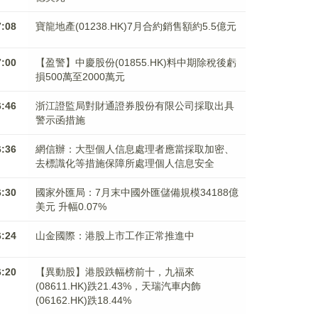
7:08
寶龍地產(01238.HK)7月合約銷售額約5.5億元
7:00
【盈警】中慶股份(01855.HK)料中期除稅後虧
損500萬至2000萬元
6:46
浙江證監局對財通證券股份有限公司採取出具
警示函措施
6:36
網信辦：大型個人信息處理者應當採取加密、
去標識化等措施保障所處理個人信息安全
6:30
國家外匯局：7月末中國外匯儲備規模34188億
美元 升幅0.07%
6:24
山金國際：港股上市工作正常推進中
6:20
【異動股】港股跌幅榜前十，九福來
(08611.HK)跌21.43%，天瑞汽車内飾
(06162.HK)跌18.44%