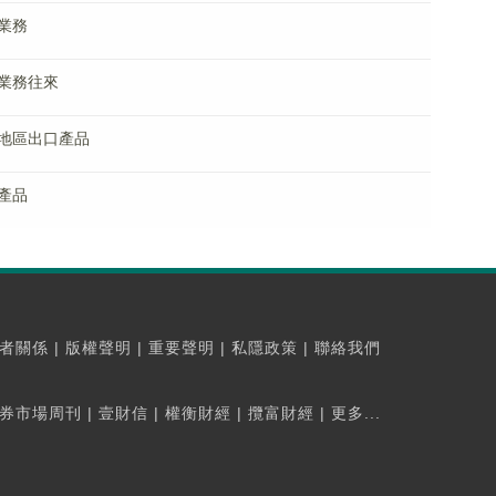
業務
業務往來
地區出口產品
產品
者關係
|
版權聲明
|
重要聲明
|
私隱政策
|
聯絡我們
券市場周刊
|
壹財信
|
權衡財經
|
攬富財經
|
更多...