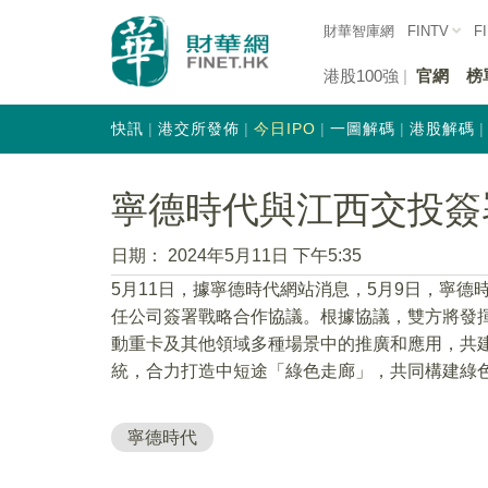
財華智庫網
FINTV
F
港股100強
官網
榜
快訊
港交所發佈
今日IPO
一圖解碼
港股解碼
寧德時代與江西交投簽
日期：
2024年5月11日 下午5:35
5月11日，據寧德時代網站消息，5月9日，寧
任公司簽署戰略合作協議。根據協議，雙方將發
動重卡及其他領域多種場景中的推廣和應用，共
統，合力打造中短途「綠色走廊」，共同構建綠
寧德時代