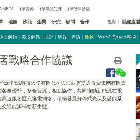
INMETA
財華證券
財華
媒體矩陣
財華
智庫沙龍
單
地圖
沙龍
企業
研究
顧問
合作
視頻
財經速
A股解碼
美股解碼
股評
研報
專訪
活動
Web3 Space專欄
署戰略合作協議
德時代新能源科技股份有限公司與江西省交通投資集團有限責
揮各自優勢，整合資源，相互協作，共同推動新能源在電
建高速服務區充換電網絡，積極發展分佈式光伏及儲能系
色交通能源補給新生態。