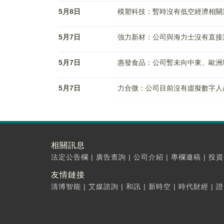
5月8日
模塑科技：暫時沒有低空經濟相關
5月7日
強力新材：公司與海力士沒有直接
5月7日
惠發食品：公司暫未向中東、歐洲
5月7日
力合微：公司目前沒有虛擬數字人
相關訊息
法定公告欄
|
廣告查詢
|
公司介紹
|
專欄邀稿
|
投資
友情鏈接
清博智能
|
艾媒諮詢
|
和訊
|
新時空
|
時代財經
|
證