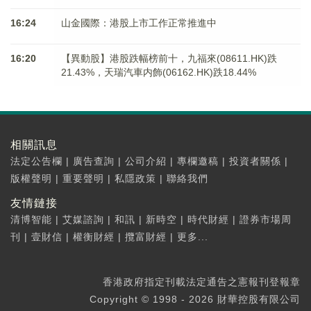
16:24
山金國際：港股上市工作正常推進中
16:20
【異動股】港股跌幅榜前十，九福來(08611.HK)跌
21.43%，天瑞汽車内飾(06162.HK)跌18.44%
相關訊息
法定公告欄
|
廣告查詢
|
公司介紹
|
專欄邀稿
|
投資者關係
|
版權聲明
|
重要聲明
|
私隱政策
|
聯絡我們
友情鏈接
清博智能
|
艾媒諮詢
|
和訊
|
新時空
|
時代財經
|
證券市場周
刊
|
壹財信
|
權衡財經
|
攬富財經
|
更多...
香港政府指定刊載法定通告之憲報刊登報章
Copyright © 1998 - 2026 財華控股有限公司