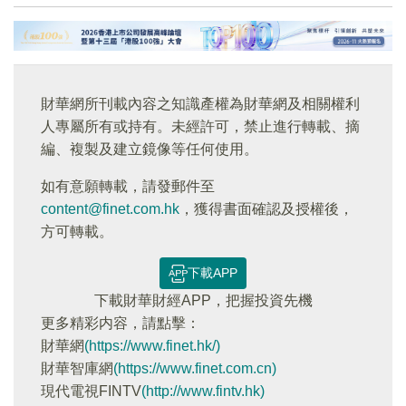
財華網所刊載內容之知識產權為財華網及相關權利
人專屬所有或持有。未經許可，禁止進行轉載、摘
編、複製及建立鏡像等任何使用。
如有意願轉載，請發郵件至
content@finet.com.hk
，獲得書面確認及授權後，
方可轉載。
下載APP
下載財華財經APP，把握投資先機
更多精彩内容，請點擊：
財華網
(https://www.finet.hk/)
財華智庫網
(https://www.finet.com.cn)
現代電視FINTV
(http://www.fintv.hk)