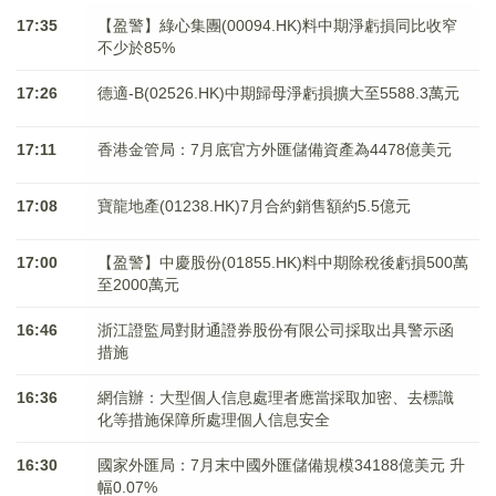
17:35
【盈警】綠心集團(00094.HK)料中期淨虧損同比收窄
不少於85%
17:26
德適-B(02526.HK)中期歸母淨虧損擴大至5588.3萬元
17:11
香港金管局：7月底官方外匯儲備資產為4478億美元
17:08
寶龍地產(01238.HK)7月合約銷售額約5.5億元
17:00
【盈警】中慶股份(01855.HK)料中期除稅後虧損500萬
至2000萬元
16:46
浙江證監局對財通證券股份有限公司採取出具警示函
措施
16:36
網信辦：大型個人信息處理者應當採取加密、去標識
化等措施保障所處理個人信息安全
16:30
國家外匯局：7月末中國外匯儲備規模34188億美元 升
幅0.07%