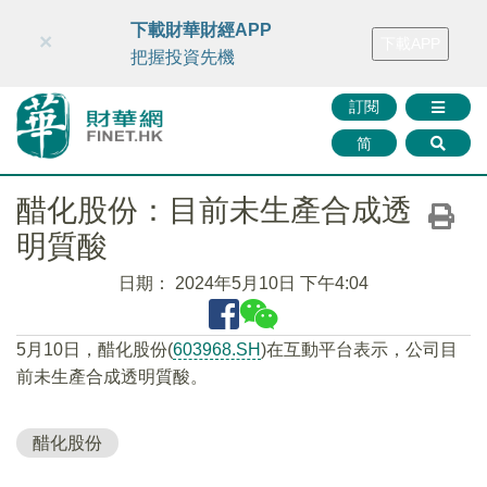
財華智庫網
FINTV
FINMETA
財華證券
媒體矩陣
下載財華財經APP
×
下載APP
智庫沙龍
聯絡我們
把握投資先機
訂閱
简
醋化股份：目前未生產合成透
明質酸
日期：
2024年5月10日 下午4:04
5月10日，醋化股份(
603968.SH
)在互動平台表示，公司目
前未生產合成透明質酸。
醋化股份