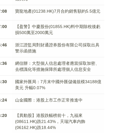
7:08
寶龍地產(01238.HK)7月合約銷售額約5.5億元
7:00
【盈警】中慶股份(01855.HK)料中期除稅後虧
損500萬至2000萬元
6:46
浙江證監局對財通證券股份有限公司採取出具
警示函措施
6:36
網信辦：大型個人信息處理者應當採取加密、
去標識化等措施保障所處理個人信息安全
6:30
國家外匯局：7月末中國外匯儲備規模34188億
美元 升幅0.07%
6:24
山金國際：港股上市工作正常推進中
6:20
【異動股】港股跌幅榜前十，九福來
(08611.HK)跌21.43%，天瑞汽車内飾
(06162.HK)跌18.44%