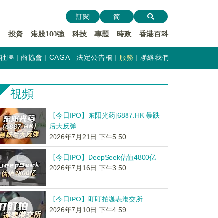
訂閱
简
遞
投資
港股100強
科技
專題
時政
香港百科
社區
商協會
CAGA
法定公告欄
服務
聯絡我們
視頻
【今日IPO】东阳光药[6887.HK]暴跌
后大反弹
2026年7月21日 下午5:50
【今日IPO】DeepSeek估值4800亿
2026年7月16日 下午3:50
【今日IPO】盯盯拍递表港交所
2026年7月10日 下午4:59