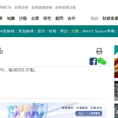
INMETA
財華證券
財華
媒體矩陣
財華
智庫沙龍
單
地圖
沙龍
企業
研究
顧問
合作
視頻
財經速
A股解碼
美股解碼
股評
研報
專訪
活動
Web3 Space專欄
%
，報38202.37點。