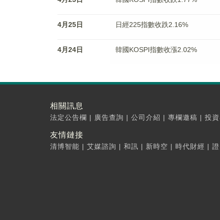
4月25日
日經225指數收跌2.16%
4月24日
韓國KOSPI指數收漲2.02%
相關訊息
法定公告欄
|
廣告查詢
|
公司介紹
|
專欄邀稿
|
投資
友情鏈接
清博智能
|
艾媒諮詢
|
和訊
|
新時空
|
時代財經
|
證