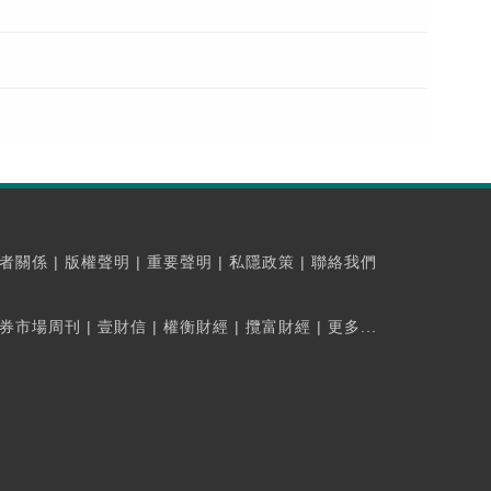
者關係
|
版權聲明
|
重要聲明
|
私隱政策
|
聯絡我們
券市場周刊
|
壹財信
|
權衡財經
|
攬富財經
|
更多...