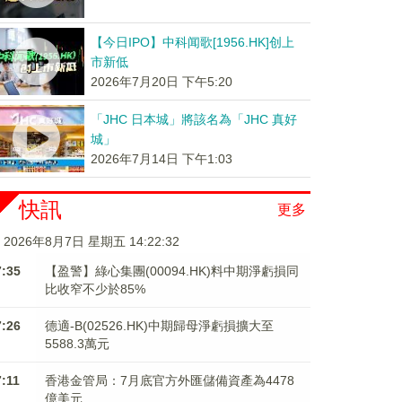
【今日IPO】中科闻歌[1956.HK]创上
市新低
2026年7月20日 下午5:20
「JHC 日本城」將該名為「JHC 真好
城」
2026年7月14日 下午1:03
快訊
更多
2026年8月7日 星期五 14:22:32
7:35
【盈警】綠心集團(00094.HK)料中期淨虧損同
比收窄不少於85%
7:26
德適-B(02526.HK)中期歸母淨虧損擴大至
5588.3萬元
7:11
香港金管局：7月底官方外匯儲備資產為4478
億美元