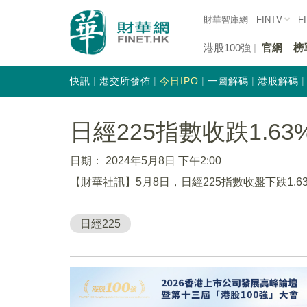
財華智庫網
FINTV
F
港股100強
官網
榜
快訊
港交所發佈
今日IPO
一圖解碼
港股解碼
日經225指數收跌1.63
日期：
2024年5月8日 下午2:00
【財華社訊】5月8日，日經225指數收盤下跌1.63%
日經225