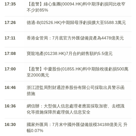
17:35
【盈警】綠心集團(00094.HK)料中期淨虧損同比收窄
不少於85%
17:26
德適-B(02526.HK)中期歸母淨虧損擴大至5588.3萬元
17:11
香港金管局：7月底官方外匯儲備資產為4478億美元
17:08
寶龍地產(01238.HK)7月合約銷售額約5.5億元
17:00
【盈警】中慶股份(01855.HK)料中期除稅後虧損500萬
至2000萬元
16:46
浙江證監局對財通證券股份有限公司採取出具警示函
措施
16:36
網信辦：大型個人信息處理者應當採取加密、去標識
化等措施保障所處理個人信息安全
16:30
國家外匯局：7月末中國外匯儲備規模34188億美元 升
幅0.07%