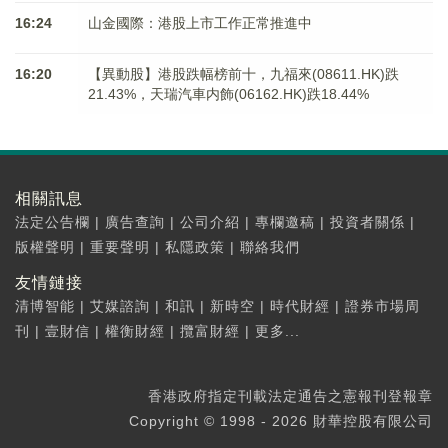
16:24
山金國際：港股上市工作正常推進中
16:20
【異動股】港股跌幅榜前十，九福來(08611.HK)跌
21.43%，天瑞汽車内飾(06162.HK)跌18.44%
相關訊息
法定公告欄
|
廣告查詢
|
公司介紹
|
專欄邀稿
|
投資者關係
|
版權聲明
|
重要聲明
|
私隱政策
|
聯絡我們
友情鏈接
清博智能
|
艾媒諮詢
|
和訊
|
新時空
|
時代財經
|
證券市場周
刊
|
壹財信
|
權衡財經
|
攬富財經
|
更多...
香港政府指定刊載法定通告之憲報刊登報章
Copyright © 1998 - 2026 財華控股有限公司