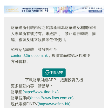
財華網所刊載內容之知識產權為財華網及相關權利
人專屬所有或持有。未經許可，禁止進行轉載、摘
編、複製及建立鏡像等任何使用。
如有意願轉載，請發郵件至
content@finet.com.hk
，獲得書面確認及授權後，
方可轉載。
下載APP
下載財華財經APP，把握投資先機
更多精彩内容，請點擊：
財華網
(https://www.finet.hk/)
財華智庫網
(https://www.finet.com.cn)
現代電視FINTV
(http://www.fintv.hk)