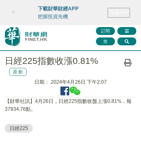
財華智庫網
FINTV
FINMETA
財華證券
媒體矩陣
下載財華財經APP
×
下載APP
智庫沙龍
聯絡我們
把握投資先機
訂閱
简
日經225指數收漲0.81%
原創
日期：
2024年4月26日 下午2:07
【財華社訊】4月26日，日經225指數收盤上漲0.81%，報
37934.76點。
日經225