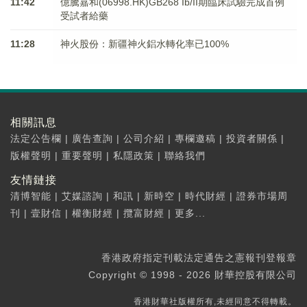
11:42
億騰嘉和(06998.HK)GB268 Ib/II期臨床試驗完成首例
受試者給藥
11:28
神火股份：新疆神火鋁水轉化率已100%
相關訊息
法定公告欄
|
廣告查詢
|
公司介紹
|
專欄邀稿
|
投資者關係
|
版權聲明
|
重要聲明
|
私隱政策
|
聯絡我們
友情鏈接
清博智能
|
艾媒諮詢
|
和訊
|
新時空
|
時代財經
|
證券市場周
刊
|
壹財信
|
權衡財經
|
攬富財經
|
更多...
香港政府指定刊載法定通告之憲報刊登報章
Copyright © 1998 - 2026 財華控股有限公司
香港財華社版權所有,未經同意不得轉載。