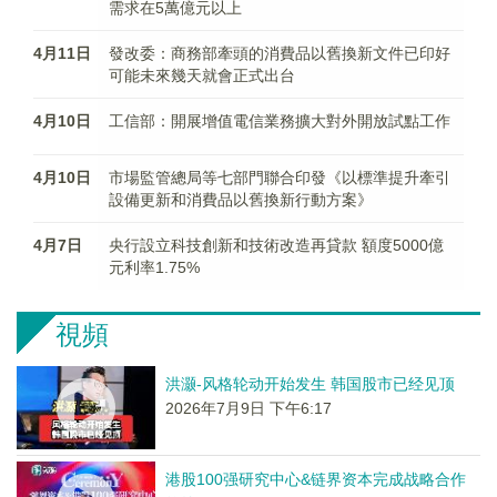
需求在5萬億元以上
4月11日
發改委：商務部牽頭的消費品以舊換新文件已印好
可能未來幾天就會正式出台
4月10日
工信部：開展增值電信業務擴大對外開放試點工作
4月10日
市場監管總局等七部門聯合印發《以標準提升牽引
設備更新和消費品以舊換新行動方案》
4月7日
央行設立科技創新和技術改造再貸款 額度5000億
元利率1.75%
視頻
洪灏-风格轮动开始发生 韩国股市已经见顶
2026年7月9日 下午6:17
港股100强研究中心&链界资本完成战略合作