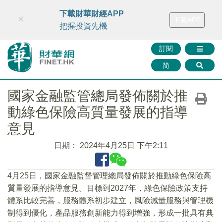
財華智庫網
FINTV
FINMETA
財華證券
媒體矩陣
下載財華財經APP
×
下載APP
智庫沙龍
聯絡我們
把握投資先機
訂閱
简
國家金融監管總局發佈關於推
動綠色保險高質量發展的指導
意見
日期：
2024年4月25日 下午2:11
4月25日，國家金融監督管理總局發佈關於推動綠色保險高
質量發展的指導意見。目標到2027年，綠色保險政策支持
體系比較完善，服務體系初步建立，風險減量服務與管理機
制得到優化，產品服務創新能力得到增強，形成一批具有典