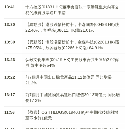
13:41
十方控股(01831.HK)董事會否決一宗涉嫌重大內幕交
易的紙質股票過戶申請
13:30
【異動股】港股跌幅榜前十，卡森國際(00496.HK)跌
22.40%，九福來(08611.HK)跌21.01%
13:30
【異動股】港股漲幅榜前十，拿森科技(02261.HK)漲
+75.05%，辰興發展(02286.HK)漲+64.91%
13:26
弘毅文化集團(00419.HK)主要股東合共出售約2.02億
股 盤中漲超54%
13:22
前7個月中國出口機電產品11.12萬億元 同比增長
21.2%
13:17
前7個月中國貨物貿易進出口總值30.13萬億元 同比增
長17.3%
11:56
【盈喜】CGII HLDGS(01940.HK)料中期稅後純利增
至不少於1億元