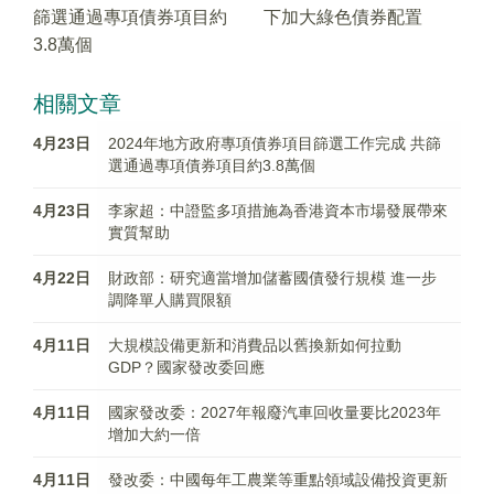
篩選通過專項債券項目約
下加大綠色債券配置
3.8萬個
相關文章
4月23日
2024年地方政府專項債券項目篩選工作完成 共篩
選通過專項債券項目約3.8萬個
4月23日
李家超：中證監多項措施為香港資本市場發展帶來
實質幫助
4月22日
財政部：研究適當增加儲蓄國債發行規模 進一步
調降單人購買限額
4月11日
大規模設備更新和消費品以舊換新如何拉動
GDP？國家發改委回應
4月11日
國家發改委：2027年報廢汽車回收量要比2023年
增加大約一倍
4月11日
發改委：中國每年工農業等重點領域設備投資更新