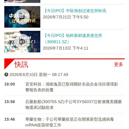
【今日IPO】中际旭创过港交所聆讯
2026年7月21日 下午5:50
【今日IPO】铂科新材递表港交所
（300811.SZ）
2026年7月13日 下午4:11
快訊
更多
2026年8月10日 星期一 08:17:49
16:00
宜安科技：湖南逸昊已取得關於非晶合金項目環境影
響報告表的批覆
15:56
石藥創新(300765.SZ)子公司SYS6037注射液獲美國藥
物還床試驗批准
15:46
華蘭生物：子公司華蘭疫苗正在開展新型流感病毒
mRNA疫苗研發工作