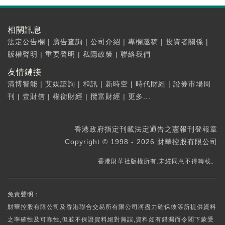
相關訊息
法定公告欄
|
廣告查詢
|
公司介紹
|
專欄邀稿
|
投資者關係
|
版權聲明
|
重要聲明
|
私隱政策
|
聯絡我們
友情鏈接
清博智能
|
艾媒諮詢
|
和訊
|
新時空
|
時代財經
|
證券市場周
刊
|
壹財信
|
權衡財經
|
攬富財經
|
更多...
香港政府指定刊載法定通告之憲報刊登報章
Copyright © 1998 - 2026 財華控股有限公司
香港財華社版權所有,未經同意不得轉載。
免責聲明：
財華控股有限公司及香港聯合交易所有限公司將盡力確保彼等所提供資料
之準確性及可靠性,但並不保證資料絕對無誤,資料如有錯漏而令閣下蒙受