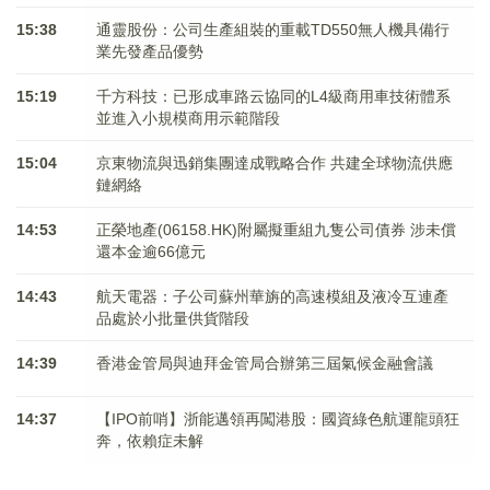
15:38
通靈股份：公司生產組裝的重載TD550無人機具備行
業先發產品優勢
15:19
千方科技：已形成車路云協同的L4級商用車技術體系
並進入小規模商用示範階段
15:04
京東物流與迅銷集團達成戰略合作 共建全球物流供應
鏈網絡
14:53
正榮地產(06158.HK)附屬擬重組九隻公司債券 涉未償
還本金逾66億元
14:43
航天電器：子公司蘇州華旃的高速模組及液冷互連產
品處於小批量供貨階段
14:39
香港金管局與迪拜金管局合辦第三屆氣候金融會議
14:37
【IPO前哨】浙能邁領再闖港股：國資綠色航運龍頭狂
奔，依賴症未解