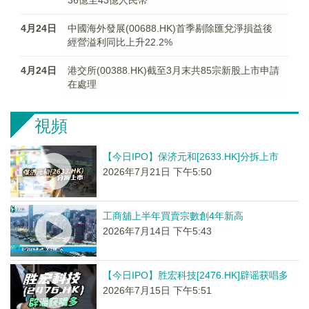
36億至43億人民幣
4月24日
中國海外發展(00688.HK)首季剔除匯兌淨損益後
經營溢利同比上升22.2%
4月24日
港交所(00388.HK)截至3月末共85宗新股上市申請
在處理
視頻
【今日IPO】保济元和[2633.HK]分拆上市
2026年7月21日 下午5:50
工商舖上半年買賣宗數創4年新高
2026年7月14日 下午5:43
【今日IPO】胜宏科技[2476.HK]辟谣获唱多
2026年7月15日 下午5:51