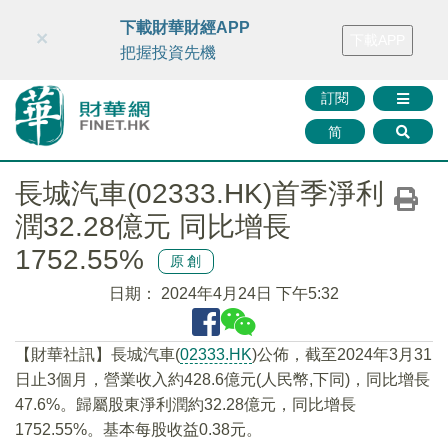
財華智庫網
FINTV
FINMETA
財華證券
媒體矩陣
下載財華財經APP
×
下載APP
智庫沙龍
聯絡我們
把握投資先機
訂閱
简
長城汽車(02333.HK)首季淨利
潤32.28億元 同比增長
1752.55%
原創
日期：
2024年4月24日 下午5:32
【財華社訊】長城汽車(
02333.HK
)公佈，截至2024年3月31
日止3個月，營業收入約428.6億元(人民幣,下同)，同比增長
47.6%。歸屬股東淨利潤約32.28億元，同比增長
1752.55%。基本每股收益0.38元。