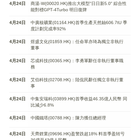
4月24日
商湯-W(00020.HK)推出大模型"日日新5.0" 綜合性
能對標GPT-4Turbo 明日復牌
4月24日
中廣核礦業(01164.HK)首季生產天然鈾606.7tU 季
度計劃完成率92%
4月24日
煜盛文化(01859.HK)：任命單亦琦為獨立非執行
董事
4月24日
芯成科技(00365.HK)：李勇軍辭任非執行董事職
務
4月24日
艾伯科技(02708.HK)：陸侃民辭任獨立非執行董
事
4月24日
中集安瑞科(03899.HK)首季收益46.35億人民幣 同
比減少6.8%
4月24日
中國鐵塔(00788.HK)：陳力獲任總經理
4月24日
天齊鋰業(09696.HK)盈警跌超18% 料首季盈转亏