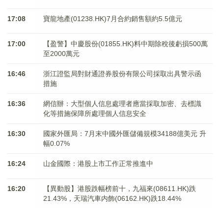
17:08
寶龍地產(01238.HK)7月合約銷售額約5.5億元
17:00
【盈警】中慶股份(01855.HK)料中期除稅後虧損500萬
至2000萬元
16:46
浙江證監局對財通證券股份有限公司採取出具警示函
措施
16:36
網信辦：大型個人信息處理者應當採取加密、去標識
化等措施保障所處理個人信息安全
16:30
國家外匯局：7月末中國外匯儲備規模34188億美元 升
幅0.07%
16:24
山金國際：港股上市工作正常推進中
16:20
【異動股】港股跌幅榜前十，九福來(08611.HK)跌
21.43%，天瑞汽車内飾(06162.HK)跌18.44%