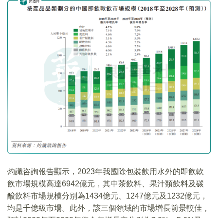
灼識咨詢報告顯示，2023年我國除包裝飲用水外的即飲軟
飲市場規模高達6942億元，其中茶飲料、果汁類飲料及碳
酸飲料市場規模分别為1434億元、1247億元及1232億元，
均是千億級市場。此外，該三個領域的市場增長前景較佳，