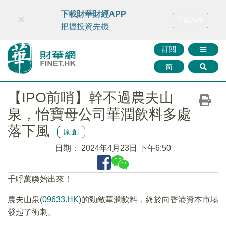
財華智庫網
FINTV
FINMETA
財華證券
媒體矩陣
下載財華財經APP
×
下載APP
智庫沙龍
聯絡我們
把握投資先機
訂閱
简
【IPO前哨】幹不過農夫山
泉，怡寶母公司華潤飲料多處
落下風
原創
日期：
2024年4月23日 下午6:50
千呼萬喚始出來！
農夫山泉(
09633.HK
)的勁敵華潤飲料，終於向香港資本市場
發起了衝刺。