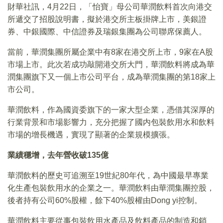
財華社訊，4月22日，「怡寶」母公司華潤飲料首次向港交
所遞交了招股說明書，擬於港交所主板掛牌上市，美銀證
券、中銀國際、中信證券及瑞銀集團為公司聯席保薦人。
當前，華潤集團所屬企業中有8家在港交所上市，9家在A股
市場上市。此次若成功敲開港交所大門，華潤飲料將成為華
潤集團旗下又一個上市公司平台，成為華潤集團的第18家上
市公司。
華潤飲料，作為國資委旗下的一家大型企業，憑借其深厚的
行業背景和市場影響力，充分把握了國内包裝飲用水和飲料
市場的增長機遇，實現了顯著的企業規模擴張。
業績穩增，去年營收破135億
華潤飲料的歷史可追溯至19世紀80年代，為中國最早專業
化生產包裝飲用水的企業之一。華潤飲料由華潤集團控股，
後者持有公司60%股權，餘下40%股權由Dong yi控制。
華潤飲料主要從事包裝飲用水產品及飲料產品的制造和銷