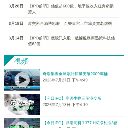
3月28日
【IPO前哨】估值超600億，地平線收入狂奔虧損
驚人
3月18日
港交所再添博彩股，百樂皇宮上市籌資買老虎機
3月14日
【IPO前哨】獲騰訊入股，數據服務商迅策科技估
值62億
視頻
奇瑞集團全球累計銷量突破2000萬輛
2026年7月27日 下午4:49
【今日IPO】岸迈生物三闯港交所
2026年7月13日 下午4:10
【今日IPO】鼎泰高科[1377.HK]净利涨3倍