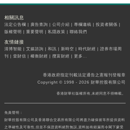
相關訊息
法定公告欄
|
廣告查詢
|
公司介紹
|
專欄邀稿
|
投資者關係
|
版權聲明
|
重要聲明
|
私隱政策
|
聯絡我們
友情鏈接
清博智能
|
艾媒諮詢
|
和訊
|
新時空
|
時代財經
|
證券市場周
刊
|
壹財信
|
權衡財經
|
攬富財經
|
更多...
香港政府指定刊載法定通告之憲報刊登報章
Copyright © 1998 - 2026 財華控股有限公司
香港財華社版權所有,未經同意不得轉載。
免責聲明：
財華控股有限公司及香港聯合交易所有限公司將盡力確保彼等所提供資料
之準確性及可靠性,但並不保證資料絕對無誤,資料如有錯漏而令閣下蒙受