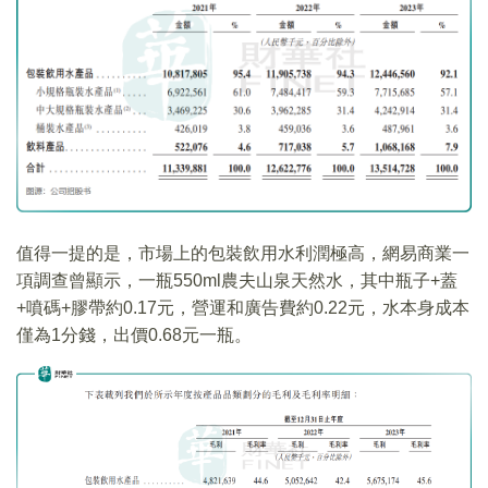
值得一提的是，市場上的包裝飲用水利潤極高，網易商業一
項調查曾顯示，一瓶550ml農夫山泉天然水，其中瓶子+蓋
+噴碼+膠帶約0.17元，營運和廣告費約0.22元，水本身成本
僅為1分錢，出價0.68元一瓶。