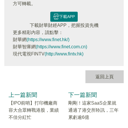
方可轉載。
下載APP
下載財華財經APP，把握投資先機
更多精彩内容，請點擊：
財華網
(https://www.finet.hk/)
財華智庫網
(https://www.finet.com.cn)
現代電視FINTV
(http://www.fintv.hk)
返回上頁
上一篇新聞
下一篇新聞
【IPO前哨】打印機廠商
剛剛！這家SaaS企業就
容大合眾轉戰港股，業績
通過了港交所聆訊，三年
不佳分紅忙
累虧逾6億