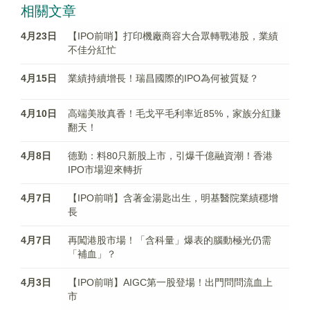
相關文章
4月23日
【IPO前哨】打印機廠商容大合眾轉戰港股，業績
不佳分紅忙
4月15日
業績持續增長！瑞昌國際的IPO為何被質疑？
4月10日
高端美妝真香！毛戈平毛利率近85%，家族分紅賺
翻天！
4月8日
德勤：料80只新股上市，引爆千億融資潮！香港
IPO市場迎來轉折
4月7日
【IPO前哨】含著金湯匙出生，明基醫院業績穩增
長
4月7日
再闖港股市場！「含科量」爆表的腦動極光仍需
「補血」？
4月3日
【IPO前哨】AIGC第一股登場！出門問問流血上
市