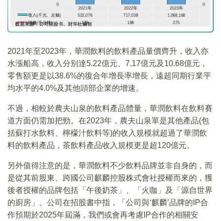
2021年至2023年，華潤飲料的飲料產品量價齊升，收入亦
水漲船高，收入分别達5.22億元、7.17億元及10.68億元，
零售額更是以38.6%的復合年增長率增長，遠超同期行業平
均水平的4.0%及其他頭部企業的增速。
不過，相較於農夫山泉的飲料產品體量，華潤飲料在飲料賽
道方面仍需加把勁。在2023年，農夫山泉單是其他產品(包
括蘇打水飲料、檸檬汁飲料等)的收入規模就超過了華潤飲
料的飲料產品，茶飲料產品收入規模更是超120億元。
另外值得注意的是，華潤飲料不少飲料品牌並非自身的，而
是從其前股東、跨國公司麒麟控股株式會社授權而來的，獲
後者授權的品牌包括「午後奶茶」、「火咖」及「源自世界
的廚房」。公司在招股書中指，「公司與‘麒麟’品牌的IP合
作預期於2025年屆滿，我們或會再考慮IP合作的相關安