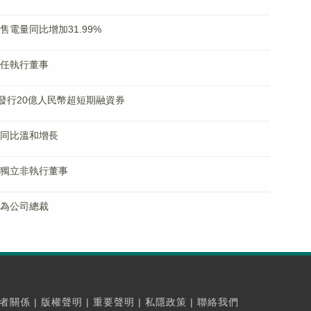
總售電量同比增加31.99%
成獲任執行董事
 完成發行20億人民幣超短期融資券
收入同比溫和增長
獲任獨立非執行董事
彥軍為公司總裁
者關係
|
版權聲明
|
重要聲明
|
私隱政策
|
聯絡我們