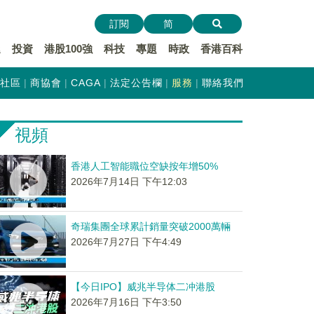
訂閱
简
遞
投資
港股100強
科技
專題
時政
香港百科
社區
商協會
CAGA
法定公告欄
服務
聯絡我們
視頻
香港人工智能職位空缺按年增50%
2026年7月14日 下午12:03
奇瑞集團全球累計銷量突破2000萬輛
2026年7月27日 下午4:49
【今日IPO】威兆半导体二冲港股
2026年7月16日 下午3:50