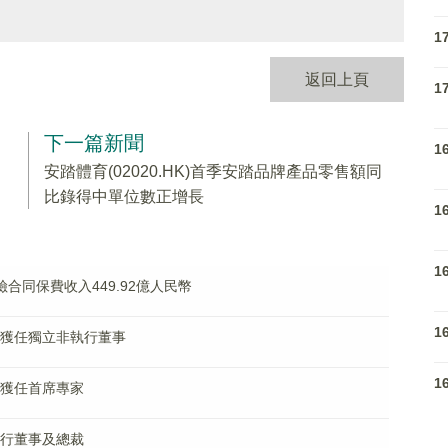
1
返回上頁
1
下一篇新聞
1
安踏體育(02020.HK)首季安踏品牌產品零售額同
比錄得中單位數正增長
1
1
保險合同保費收入449.92億人民幣
1
雅也獲任獨立非執行董事
1
春利獲任首席專家
任執行董事及總裁