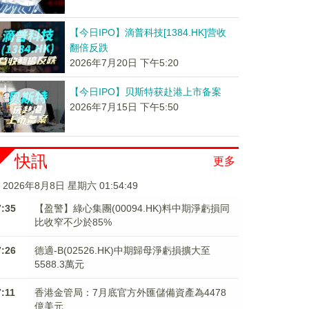
【今日IPO】滴普科技[1384.HK]营收
翻倍反跌
2026年7月20日 下午5:20
【今日IPO】贝斯特获赴港上市备案
2026年7月15日 下午5:50
快訊
更多
2026年8月8日 星期六 01:54:49
7:35
【盈警】綠心集團(00094.HK)料中期淨虧損同
比收窄不少於85%
7:26
德適-B(02526.HK)中期歸母淨虧損擴大至
5588.3萬元
7:11
香港金管局：7月底官方外匯儲備資產為4478
億美元