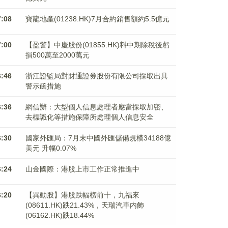
7:08
寶龍地產(01238.HK)7月合約銷售額約5.5億元
7:00
【盈警】中慶股份(01855.HK)料中期除稅後虧
損500萬至2000萬元
6:46
浙江證監局對財通證券股份有限公司採取出具
警示函措施
6:36
網信辦：大型個人信息處理者應當採取加密、
去標識化等措施保障所處理個人信息安全
6:30
國家外匯局：7月末中國外匯儲備規模34188億
美元 升幅0.07%
6:24
山金國際：港股上市工作正常推進中
6:20
【異動股】港股跌幅榜前十，九福來
(08611.HK)跌21.43%，天瑞汽車内飾
(06162.HK)跌18.44%