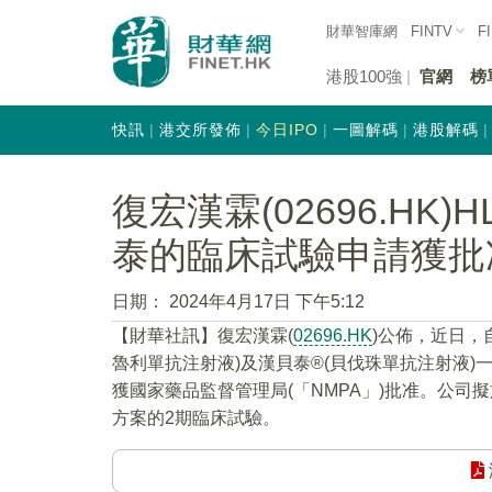
財華智庫網
FINTV
F
港股100強
官網
榜
快訊
港交所發佈
今日IPO
一圖解碼
港股解碼
復宏漢霖(02696.HK
泰的臨床試驗申請獲批
日期：
2024年4月17日 下午5:12
【財華社訊】復宏漢霖(
02696.HK
)公佈，近日，自
魯利單抗注射液)及漢貝泰®(貝伐珠單抗注射液)
獲國家藥品監督管理局(「NMPA」)批准。公司
方案的2期臨床試驗。