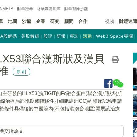
INMETA
財華證券
財華
媒體矩陣
財華
智庫沙龍
單
地圖
沙龍
企業
研究
顧問
合作
視頻
財經速
A股解碼
美股解碼
股評
研報
專訪
活動
Web3 Space專欄
)HLX53聯合漢斯狀及漢貝
准
原創
主研發的HLX53(抗TIGIT的Fc融合蛋白)聯合漢斯狀®(斯
一線治療局部晚期或轉移性肝細胞癌(HCC)的臨床試驗申請
擬於條件具備後於中國境內(不包括港澳台地區)開展該治療
港交所原文