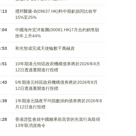
7:13
禮邦醫藥-B(09637.HK)料中期虧損同比收窄
15%至25%
7:04
中國海外宏洋集團(00081.HK)7月合約銷售額
按年上升44%
6:53
和光智成完成天使輪數千萬融資
6:51
10年期港元特區政府機構債券將於2026年8月
12日透過重開進行投標
6:43
5年期港元特區政府機構債券將於2026年8月
12日透過重開進行投標
6:39
1年期港元隔夜平均指數掛鉤債券將於2026年8
月12日進行投標
6:28
香港證監會就中國糖果前高管的失當行為取得
13年取消資格令