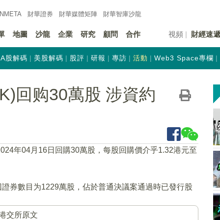
INMETA
財華證券
財華
媒體矩陣
財華
智庫沙龍
單
地圖
沙龍
企業
研究
顧問
合作
視頻
財經速
A股解碼
美股解碼
股評
研報
專訪
活動
Web3 Space專欄
HK)回购30萬股 涉資約
2024年04月16日回購30萬股，每股回購價介乎1.32港元至
回證券數目为1229萬股，佔於普通決議案通過時已發行股
港交所原文