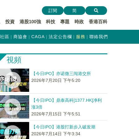
訂閱
简
遞
投資
港股100強
科技
專題
時政
香港百科
社區
商協會
CAGA
法定公告欄
服務
聯絡我們
視頻
【今日IPO】亦诺微三闯港交所
2026年7月20日 下午5:20
【今日IPO】鼎泰高科[1377.HK]净利
涨3倍
2026年7月15日 下午5:51
【今日IPO】港股打新步入破发潮
2026年7月14日 下午3:34