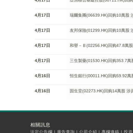
4月17日
亞洲聯合基建控股(00711.HK)回购
4月17日
瑞爾集團(06639.HK)回购10萬股
4月17日
友邦保險(01299.HK)回购10萬股 
4月17日
和譽－Ｂ(02256.HK)回购47.8萬
4月17日
三生製藥(01530.HK)回购353.7
4月16日
恒生銀行(00011.HK)回购59.92
4月16日
固生堂(02273.HK)回购14萬股 涉
相關訊息
法定公告欄
|
廣告查詢
|
公司介紹
|
專欄邀稿
|
投資