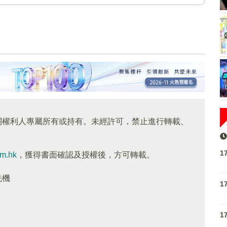
關權利人專屬所有或持有。未經許可，禁止進行轉載、
1
om.hk
，獲得書面確認及授權後，方可轉載。
先機
1
1