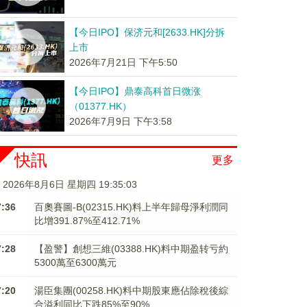
【今日IPO】保济元和[2633.HK]分拆
上市
2026年7月21日 下午5:50
【今日IPO】鼎泰高科首日微涨
（01377.HK）
2026年7月9日 下午3:58
快訊
更多
2026年8月6日 星期四 19:35:03
7:36
百奧賽圖-B(02315.HK)料上半年歸母淨利潤同
比增391.87%至412.71%
7:28
【盈警】創想三維(03388.HK)料中期盈转亏約
5300萬至6300萬元
7:20
湯臣集團(00258.HK)料中期股東應佔除稅後綜
合溢利同比下跌85%至90%