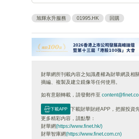
旭輝永升服務
01995.HK
回購
財華網所刊載內容之知識產權為財華網及相
摘編、複製及建立鏡像等任何使用。
如有意願轉載，請發郵件至
content@finet.c
下載APP
下載財華財經APP，把握投資
更多精彩内容，請點擊：
財華網
(https://www.finet.hk/)
財華智庫網
(https://www.finet.com.cn)