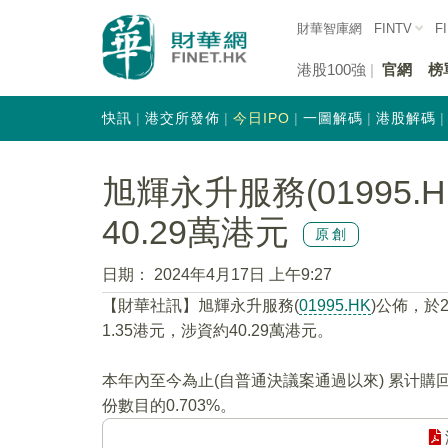
財華智庫網
FINTV
F
港股100強
官網
榜
快訊
港交所發佈
今日IPO
一圖解碼
港股解碼
旭輝永升服務(01995.
40.29萬港元
原創
日期：
2024年4月17日 上午9:27
【財華社訊】旭輝永升服務(
01995.HK
)公佈，於
1.35港元，涉資約40.29萬港元。
本年內至今為止(自普通決議案通過以來) 累计購
份數目的0.703%。