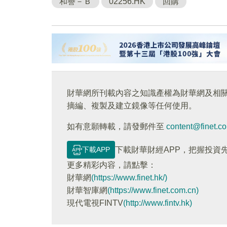
和譽－Ｂ
02256.HK
回購
財華網所刊載內容之知識產權為財華網及相
摘編、複製及建立鏡像等任何使用。
如有意願轉載，請發郵件至
content@finet.c
下載APP
下載財華財經APP，把握投資
更多精彩内容，請點擊：
財華網
(https://www.finet.hk/)
財華智庫網
(https://www.finet.com.cn)
現代電視FINTV
(http://www.fintv.hk)