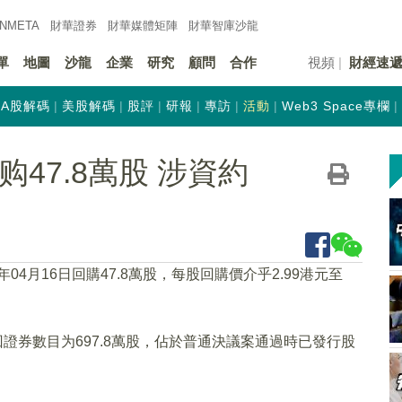
INMETA
財華證券
財華
媒體矩陣
財華
智庫沙龍
單
地圖
沙龍
企業
研究
顧問
合作
視頻
財經速
A股解碼
美股解碼
股評
研報
專訪
活動
Web3 Space專欄
回购47.8萬股 涉資約
4年04月16日回購47.8萬股，每股回購價介乎2.99港元至
回證券數目为697.8萬股，佔於普通決議案通過時已發行股