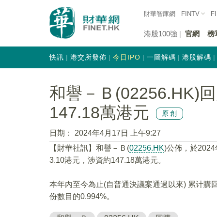
財華智庫網
FINTV
F
港股100強
官網
榜
快訊
港交所發佈
今日IPO
一圖解碼
港股解碼
和譽－Ｂ(02256.HK)
147.18萬港元
原創
日期：
2024年4月17日 上午9:27
【財華社訊】和譽－Ｂ(
02256.HK
)公佈，於202
3.10港元，涉資約147.18萬港元。
本年內至今為止(自普通決議案通過以來) 累计購
份數目的0.994%。