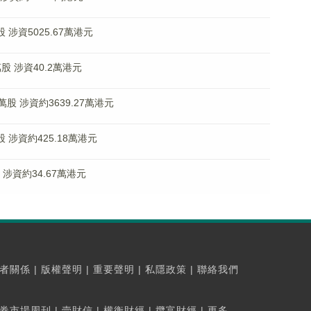
股 涉資5025.67萬港元
萬股 涉資40.2萬港元
0萬股 涉資約3639.27萬港元
萬股 涉資約425.18萬港元
股 涉資約34.67萬港元
者關係
|
版權聲明
|
重要聲明
|
私隱政策
|
聯絡我們
券市場周刊
|
壹財信
|
權衡財經
|
攬富財經
|
更多...