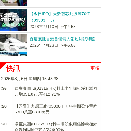
【今日IPO】天数智芯配股筹70亿
（09903.HK）
2026年7月10日 下午4:58
百度獲批香港首個無人駕駛測試牌照
2026年7月23日 下午5:55
快訊
更多
2026年8月6日 星期四 15:43:38
7:36
百奧賽圖-B(02315.HK)料上半年歸母淨利潤同
比增391.87%至412.71%
7:28
【盈警】創想三維(03388.HK)料中期盈转亏約
5300萬至6300萬元
7:20
湯臣集團(00258.HK)料中期股東應佔除稅後綜
合溢利同比下跌85%至90%