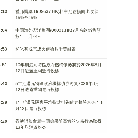
7:13
禮邦醫藥-B(09637.HK)料中期虧損同比收窄
15%至25%
7:04
中國海外宏洋集團(00081.HK)7月合約銷售額
按年上升44%
6:53
和光智成完成天使輪數千萬融資
6:51
10年期港元特區政府機構債券將於2026年8月
12日透過重開進行投標
6:43
5年期港元特區政府機構債券將於2026年8月
12日透過重開進行投標
6:39
1年期港元隔夜平均指數掛鉤債券將於2026年8
月12日進行投標
6:28
香港證監會就中國糖果前高管的失當行為取得
13年取消資格令