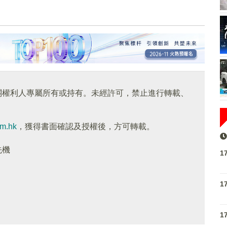
關權利人專屬所有或持有。未經許可，禁止進行轉載、
om.hk
，獲得書面確認及授權後，方可轉載。
先機
1
1
1