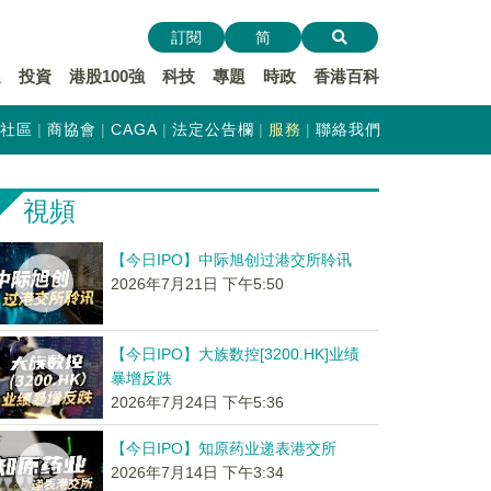
訂閱
简
遞
投資
港股100強
科技
專題
時政
香港百科
社區
商協會
CAGA
法定公告欄
服務
聯絡我們
視頻
【今日IPO】中际旭创过港交所聆讯
2026年7月21日 下午5:50
【今日IPO】大族数控[3200.HK]业绩
暴增反跌
2026年7月24日 下午5:36
【今日IPO】知原药业递表港交所
2026年7月14日 下午3:34