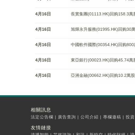
4月16日
長實集團(01113.HK)回购158.3萬
4月16日
旭輝永升服務(01995.HK)回购30
4月16日
中國軟件國際(00354.HK)回购80
4月16日
東亞銀行(00023.HK)回购45.74
4月16日
亞洲金融(00662.HK)回购10.2萬
相關訊息
法定公告欄
|
廣告查詢
|
公司介紹
|
專欄邀稿
|
投資
友情鏈接
清博智能
|
艾媒諮詢
|
和訊
|
新時空
|
時代財經
|
證