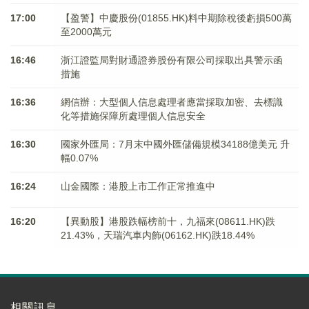
17:00
【盈警】中慶股份(01855.HK)料中期除稅後虧損500萬
至2000萬元
16:46
浙江證監局對財通證券股份有限公司採取出具警示函
措施
16:36
網信辦：大型個人信息處理者應當採取加密、去標識
化等措施保障所處理個人信息安全
16:30
國家外匯局：7月末中國外匯儲備規模34188億美元 升
幅0.07%
16:24
山金國際：港股上市工作正常推進中
16:20
【異動股】港股跌幅榜前十，九福來(08611.HK)跌
21.43%，天瑞汽車内飾(06162.HK)跌18.44%
相關訊息