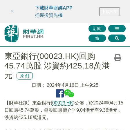
財華智庫網
FINTV
FINMETA
財華證券
媒體矩陣
下載財華財經APP
×
下載APP
智庫沙龍
聯絡我們
把握投資先機
訂閱
简
東亞銀行(00023.HK)回购
45.74萬股 涉資約425.18萬港
元
原創
日期：
2024年4月16日 上午9:25
【財華社訊】東亞銀行(
00023.HK
)公佈，於2024年04月15
日回購45.74萬股，每股回購價介乎9.04港元至9.36港元，
涉資約425.18萬港元。