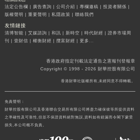
法定公告欄
|
廣告查詢
|
公司介紹
|
專欄邀稿
|
投資者關係
|
版權聲明
|
重要聲明
|
私隱政策
|
聯絡我們
友情鏈接
清博智能
|
艾媒諮詢
|
和訊
|
新時空
|
時代財經
|
證券市場周
刊
|
壹財信
|
權衡財經
|
攬富財經
|
更多...
香港政府指定刊載法定通告之憲報刊登報章
Copyright © 1998 - 2026 財華控股有限公司
香港財華社版權所有,未經同意不得轉載。
免責聲明：
財華控股有限公司及香港聯合交易所有限公司將盡力確保彼等所提供資料
之準確性及可靠性,但並不保證資料絕對無誤,資料如有錯漏而令閣下蒙受
損失,本公司概不負責。