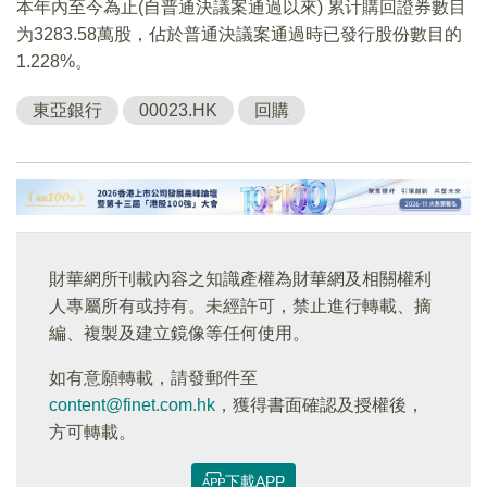
本年內至今為止(自普通決議案通過以來) 累计購回證券數目
为3283.58萬股，佔於普通決議案通過時已發行股份數目的
1.228%。
東亞銀行
00023.HK
回購
財華網所刊載內容之知識產權為財華網及相關權利
人專屬所有或持有。未經許可，禁止進行轉載、摘
編、複製及建立鏡像等任何使用。
如有意願轉載，請發郵件至
content@finet.com.hk
，獲得書面確認及授權後，
方可轉載。
下載APP