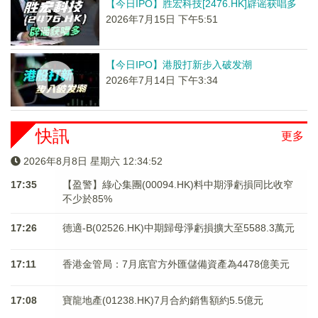
【今日IPO】胜宏科技[2476.HK]辟谣获唱多
2026年7月15日 下午5:51
【今日IPO】港股打新步入破发潮
2026年7月14日 下午3:34
快訊
更多
2026年8月8日 星期六 12:34:53
17:35
【盈警】綠心集團(00094.HK)料中期淨虧損同比收窄
不少於85%
17:26
德適-B(02526.HK)中期歸母淨虧損擴大至5588.3萬元
17:11
香港金管局：7月底官方外匯儲備資產為4478億美元
17:08
寶龍地產(01238.HK)7月合約銷售額約5.5億元