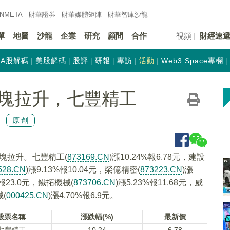
INMETA
財華證券
財華
媒體矩陣
財華
智庫沙龍
單
地圖
沙龍
企業
研究
顧問
合作
視頻
財經速
A股解碼
美股解碼
股評
研報
專訪
活動
Web3 Space專欄
塊拉升，七豐精工
原創
板塊拉升。七豐精工(
873169.CN
)漲10.24%報6.78元，建設
528.CN
)漲9.13%報10.04元，榮億精密(
873223.CN
)漲
%報23.0元，鐵拓機械(
873706.CN
)漲5.23%報11.68元，威
械(
000425.CN
)漲4.70%報6.9元。
股票名稱
漲跌幅(%)
最新價
七豐精工
10.24
6.78