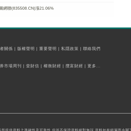
835508.CN)漲21.06%
者關係
|
版權聲明
|
重要聲明
|
私隱政策
|
聯絡我們
券市場周刊
|
壹財信
|
權衡財經
|
攬富財經
|
更多...
所提供資料之準確性及可靠性,但並不保證資料絕對無誤,資料如有錯漏而令閣