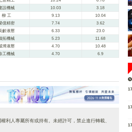
建設機械
10.03
3.18
柳 工
9.13
10.04
榮億精密
7.74
3.62
長齡液壓
6.33
23.0
鐵拓機械
5.23
11.68
威博液壓
4.70
10.48
徐工機械
4.70
6.9
1
1
關權利人專屬所有或持有。未經許可，禁止進行轉載、
1