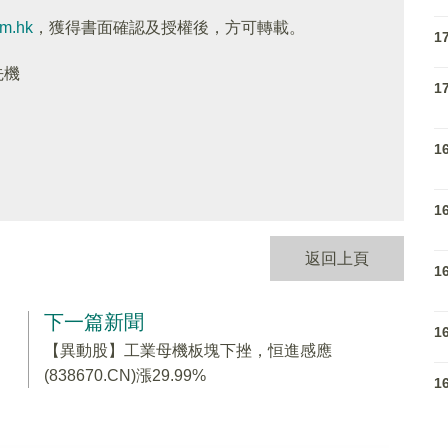
om.hk
，獲得書面確認及授權後，方可轉載。
1
先機
1
1
1
返回上頁
1
下一篇新聞
1
【異動股】工業母機板塊下挫，恒進感應
(838670.CN)漲29.99%
1