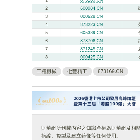
2
600984.CN
3
000528.CN
4
873223.CN
5
605389.CN
6
873706.CN
7
871245.CN
8
000425.CN
工程機械
七豐精工
873169.CN
財華網所刊載內容之知識產權為財華網及相
摘編、複製及建立鏡像等任何使用。