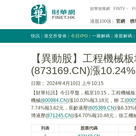
財華智庫網
FINTV
F
港股100強
官網
榜
快訊
港交所發佈
今日IPO
一圖解碼
港股解碼
【異動股】工程機械板
(873169.CN)漲10.24%
日期：
2024年4月10日 上午10:15
【財華社訊】今日早盤，截至10:15，工程機械
機械(
600984.CN
)漲10.03%報3.18元，柳 工(
000
7.74%報3.62元，長齡液壓(
605389.CN
)漲6.33
博液壓(
871245.CN
)漲4.70%報10.48元，徐工機
列表
股票代碼
1
873169.CN