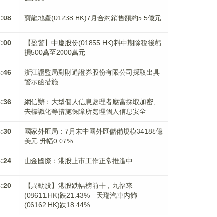
7:08
寶龍地產(01238.HK)7月合約銷售額約5.5億元
7:00
【盈警】中慶股份(01855.HK)料中期除稅後虧
損500萬至2000萬元
6:46
浙江證監局對財通證券股份有限公司採取出具
警示函措施
6:36
網信辦：大型個人信息處理者應當採取加密、
去標識化等措施保障所處理個人信息安全
6:30
國家外匯局：7月末中國外匯儲備規模34188億
美元 升幅0.07%
6:24
山金國際：港股上市工作正常推進中
6:20
【異動股】港股跌幅榜前十，九福來
(08611.HK)跌21.43%，天瑞汽車内飾
(06162.HK)跌18.44%