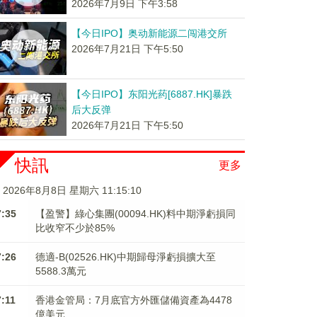
2026年7月9日 下午3:58
【今日IPO】奥动新能源二闯港交所
2026年7月21日 下午5:50
【今日IPO】东阳光药[6887.HK]暴跌
后大反弹
2026年7月21日 下午5:50
快訊
更多
2026年8月8日 星期六 11:15:10
7:35
【盈警】綠心集團(00094.HK)料中期淨虧損同
比收窄不少於85%
7:26
德適-B(02526.HK)中期歸母淨虧損擴大至
5588.3萬元
7:11
香港金管局：7月底官方外匯儲備資產為4478
億美元