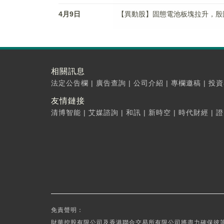
4月9日
【異動股】固態電池板塊拉升，殷圖網聯(
相關訊息
法定公告欄
|
廣告查詢
|
公司介紹
|
專欄邀稿
|
投資
友情鏈接
清博智能
|
艾媒諮詢
|
和訊
|
新時空
|
時代財經
|
證
免責聲明：
財華控股有限公司及香港聯合交易所有限公司將盡力確保彼等