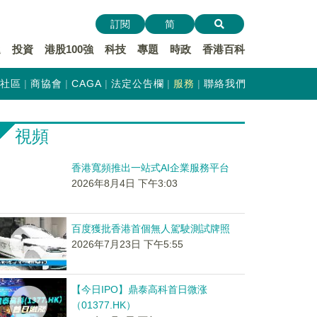
訂閱
简
遞
投資
港股100強
科技
專題
時政
香港百科
社區
商協會
CAGA
法定公告欄
服務
聯絡我們
視頻
香港寬頻推出一站式AI企業服務平台
2026年8月4日 下午3:03
百度獲批香港首個無人駕駛測試牌照
2026年7月23日 下午5:55
【今日IPO】鼎泰高科首日微涨
（01377.HK）