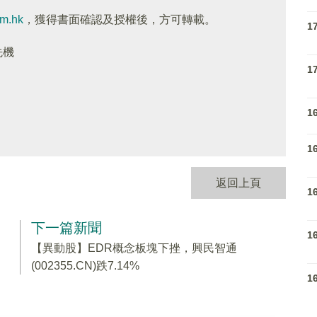
om.hk
，獲得書面確認及授權後，方可轉載。
1
先機
1
1
1
返回上頁
1
下一篇新聞
1
【異動股】EDR概念板塊下挫，興民智通
(002355.CN)跌7.14%
1