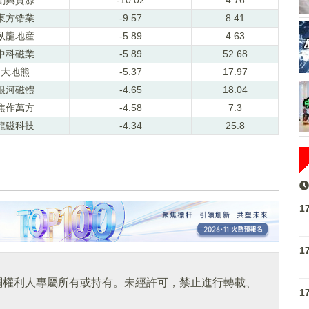
東方锆業
-9.57
8.41
臥龍地産
-5.89
4.63
中科磁業
-5.89
52.68
大地熊
-5.37
17.97
銀河磁體
-4.65
18.04
焦作萬方
-4.58
7.3
龍磁科技
-4.34
25.8
1
1
關權利人專屬所有或持有。未經許可，禁止進行轉載、
1