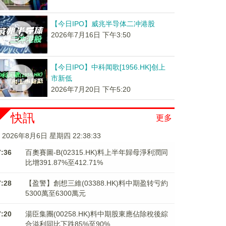
【今日IPO】威兆半导体二冲港股
2026年7月16日 下午3:50
【今日IPO】中科闻歌[1956.HK]创上
市新低
2026年7月20日 下午5:20
快訊
更多
2026年8月6日 星期四 22:38:33
7:36
百奧賽圖-B(02315.HK)料上半年歸母淨利潤同
比增391.87%至412.71%
7:28
【盈警】創想三維(03388.HK)料中期盈转亏約
5300萬至6300萬元
7:20
湯臣集團(00258.HK)料中期股東應佔除稅後綜
合溢利同比下跌85%至90%