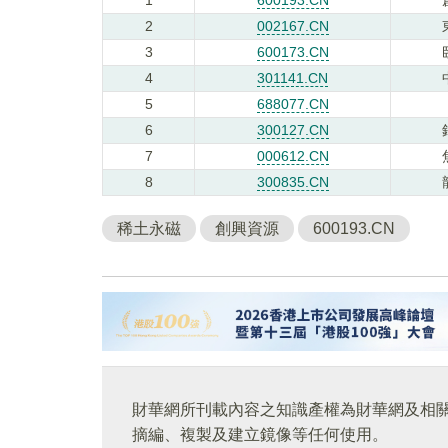
2
002167.CN
3
600173.CN
4
301141.CN
5
688077.CN
6
300127.CN
7
000612.CN
8
300835.CN
稀土永磁
創興資源
600193.CN
財華網所刊載內容之知識產權為財華網及相
摘編、複製及建立鏡像等任何使用。