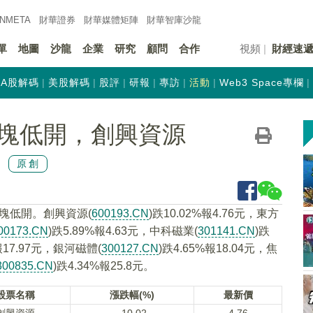
INMETA
財華證券
財華
媒體矩陣
財華
智庫沙龍
單
地圖
沙龍
企業
研究
顧問
合作
視頻
財經速
A股解碼
美股解碼
股評
研報
專訪
活動
Web3 Space專欄
塊低開，創興資源
原創
板塊低開。創興資源(
600193.CN
)跌10.02%報4.76元，東方
00173.CN
)跌5.89%報4.63元，中科磁業(
301141.CN
)跌
%報17.97元，銀河磁體(
300127.CN
)跌4.65%報18.04元，焦
300835.CN
)跌4.34%報25.8元。
股票名稱
漲跌幅(%)
最新價
創興資源
-10.02
4.76