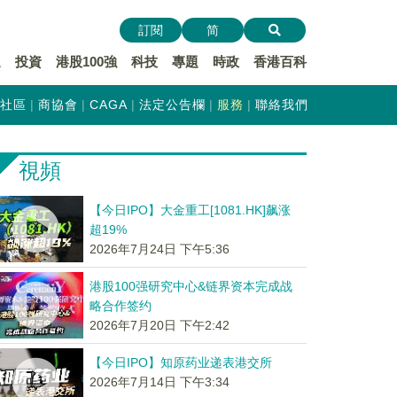
訂閱
简
遞
投資
港股100強
科技
專題
時政
香港百科
社區
商協會
CAGA
法定公告欄
服務
聯絡我們
視頻
【今日IPO】大金重工[1081.HK]飙涨
超19%
2026年7月24日 下午5:36
港股100强研究中心&链界资本完成战
略合作签约
2026年7月20日 下午2:42
【今日IPO】知原药业递表港交所
2026年7月14日 下午3:34