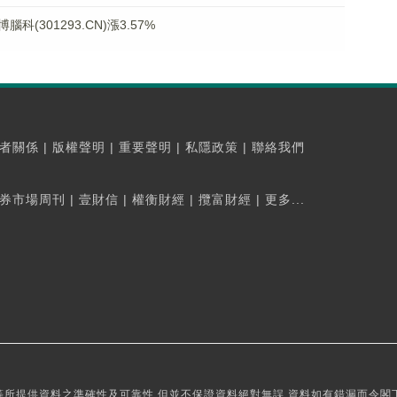
301293.CN)漲3.57%
者關係
|
版權聲明
|
重要聲明
|
私隱政策
|
聯絡我們
券市場周刊
|
壹財信
|
權衡財經
|
攬富財經
|
更多...
所提供資料之準確性及可靠性,但並不保證資料絕對無誤,資料如有錯漏而令閣