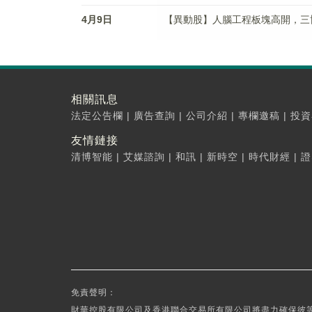
4月9日
【異動股】人腦工程板塊高開，三博腦科(
相關訊息
法定公告欄
|
廣告查詢
|
公司介紹
|
專欄邀稿
|
投資
友情鏈接
清博智能
|
艾媒諮詢
|
和訊
|
新時空
|
時代財經
|
證
免責聲明：
財華控股有限公司及香港聯合交易所有限公司將盡力確保彼等