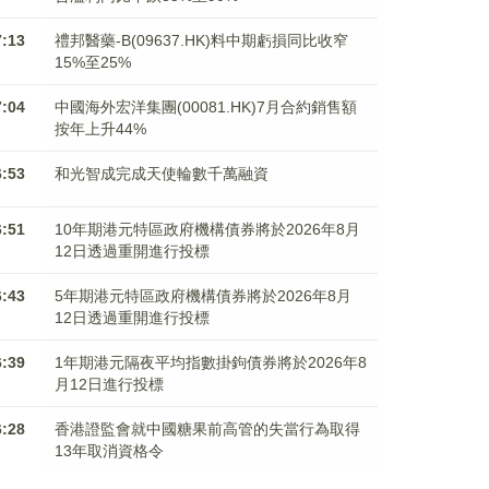
7:13
禮邦醫藥-B(09637.HK)料中期虧損同比收窄
15%至25%
7:04
中國海外宏洋集團(00081.HK)7月合約銷售額
按年上升44%
6:53
和光智成完成天使輪數千萬融資
6:51
10年期港元特區政府機構債券將於2026年8月
12日透過重開進行投標
6:43
5年期港元特區政府機構債券將於2026年8月
12日透過重開進行投標
6:39
1年期港元隔夜平均指數掛鉤債券將於2026年8
月12日進行投標
6:28
香港證監會就中國糖果前高管的失當行為取得
13年取消資格令