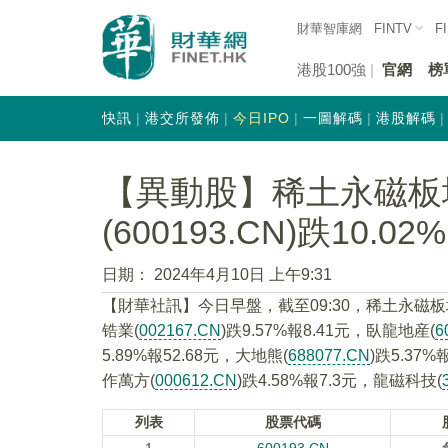
財華智庫網
FINTV
F
港股100強
官網
榜
快訊
港交所發佈
今日IPO
一圖解碼
港股解碼
【異動股】稀土永磁板
(600193.CN)跌10.02%
日期：
2024年4月10日 上午9:31
【財華社訊】今日早盤，截至09:30，稀土永磁
锆業(
002167.CN
)跌9.57%報8.41元，臥龍地産(
6
5.89%報52.68元，大地熊(
688077.CN
)跌5.37
作萬方(
000612.CN
)跌4.58%報7.3元，龍磁科技(
列表
股票代碼
1
600193.CN