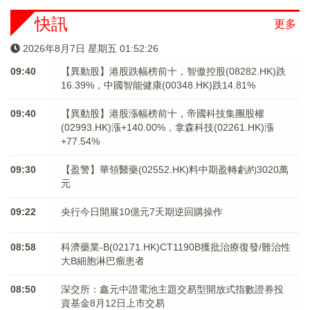
快訊
更多
2026年8月7日 星期五 01:52:26
09:40
【異動股】港股跌幅榜前十，智傲控股(08282.HK)跌
16.39%，中國智能健康(00348.HK)跌14.81%
09:40
【異動股】港股漲幅榜前十，帝國科技集團股權
(02993.HK)漲+140.00%，拿森科技(02261.HK)漲
+77.54%
09:30
【盈警】華領醫藥(02552.HK)料中期盈轉虧約3020萬
元
09:22
央行今日開展10億元7天期逆回購操作
08:58
科濟藥業-B(02171.HK)CT1190B獲批治療復發/難治性
大B細胞淋巴瘤患者
08:50
深交所：鑫元中證電池主題交易型開放式指數證券投
資基金8月12日上市交易