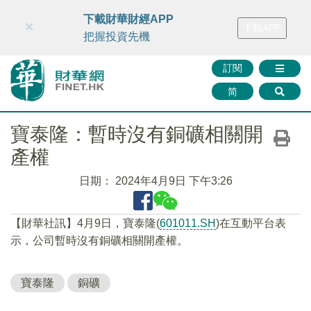
財華智庫網
FINTV
FINMETA
財華證券
媒體矩陣
下載財華財經APP
×
下載APP
智庫沙龍
聯絡我們
把握投資先機
訂閱
简
寶泰隆：暫時沒有銅礦相關開
產權
日期：
2024年4月9日 下午3:26
【財華社訊】4月9日，寶泰隆(
601011.SH
)在互動平台表
示，公司暫時沒有銅礦相關開產權。
寶泰隆
銅礦