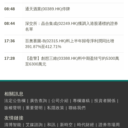
08:48
通天酒業(00389.HK)停牌
08:44
深交所：晶合集成(02249.HK)獲調入港股通標的證券
名單
17:36
百奧賽圖-B(02315.HK)料上半年歸母淨利潤同比增
391.87%至412.71%
17:28
【盈警】創想三維(03388.HK)料中期盈转亏約5300萬
至6300萬元
相關訊息
法定公告欄
|
廣告查詢
|
公司介紹
|
專欄邀稿
|
投資者關係
|
版權聲明
|
重要聲明
|
私隱政策
|
聯絡我們
友情鏈接
清博智能
|
艾媒諮詢
|
和訊
|
新時空
|
時代財經
|
證券市場周