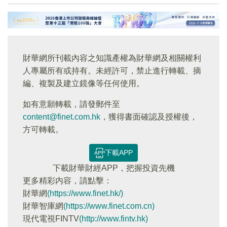
財華網所刊載內容之知識產權為財華網及相關權利
人專屬所有或持有。未經許可，禁止進行轉載、摘
編、複製及建立鏡像等任何使用。
如有意願轉載，請發郵件至
content@finet.com.hk
，獲得書面確認及授權後，
方可轉載。
下載APP
下載財華財經APP，把握投資先機
更多精彩内容，請點擊：
財華網
(https://www.finet.hk/)
財華智庫網
(https://www.finet.com.cn)
現代電視FINTV
(http://www.fintv.hk)