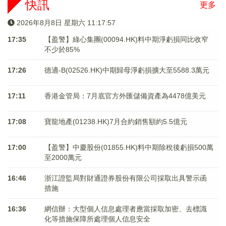
快訊
更多
2026年8月8日 星期六 11:17:57
17:35
【盈警】綠心集團(00094.HK)料中期淨虧損同比收窄
不少於85%
17:26
德適-B(02526.HK)中期歸母淨虧損擴大至5588.3萬元
17:11
香港金管局：7月底官方外匯儲備資產為4478億美元
17:08
寶龍地產(01238.HK)7月合約銷售額約5.5億元
17:00
【盈警】中慶股份(01855.HK)料中期除稅後虧損500萬
至2000萬元
16:46
浙江證監局對財通證券股份有限公司採取出具警示函
措施
16:36
網信辦：大型個人信息處理者應當採取加密、去標識
化等措施保障所處理個人信息安全