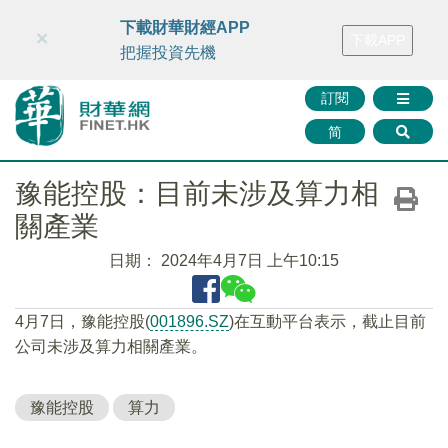
財華智庫網
FINTV
FINMETA
財華證券
媒體矩陣
下載財華財經APP
×
下載APP
智庫沙龍
聯絡我們
把握投資先機
訂閱
简
豫能控股：目前未涉及算力相
關產業
日期：
2024年4月7日 上午10:15
4月7日，豫能控股(
001896.SZ
)在互動平台表示，截止目前
公司未涉及算力相關產業。
豫能控股
算力