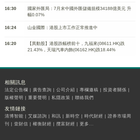
16:30
國家外匯局：7月末中國外匯儲備規模34188億美元 升
幅0.07%
16:24
山金國際：港股上市工作正常推進中
16:20
【異動股】港股跌幅榜前十，九福來(08611.HK)跌
21.43%，天瑞汽車内飾(06162.HK)跌18.44%
相關訊息
法定公告欄
|
廣告查詢
|
公司介紹
|
專欄邀稿
|
投資者關係
|
版權聲明
|
重要聲明
|
私隱政策
|
聯絡我們
友情鏈接
清博智能
|
艾媒諮詢
|
和訊
|
新時空
|
時代財經
|
證券市場周
刊
|
壹財信
|
權衡財經
|
攬富財經
|
更多...