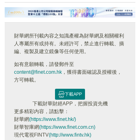
財華網所刊載內容之知識產權為財華網及相關權利
人專屬所有或持有。未經許可，禁止進行轉載、摘
編、複製及建立鏡像等任何使用。
如有意願轉載，請發郵件至
content@finet.com.hk
，獲得書面確認及授權後，
方可轉載。
下載APP
下載財華財經APP，把握投資先機
更多精彩内容，請點擊：
財華網
(https://www.finet.hk/)
財華智庫網
(https://www.finet.com.cn)
現代電視FINTV
(http://www.fintv.hk)