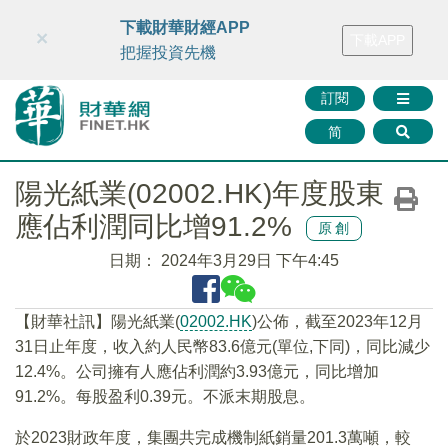
財華智庫網
FINTV
FINMETA
財華證券
媒體矩陣
下載財華財經APP
×
下載APP
智庫沙龍
聯絡我們
把握投資先機
訂閱
简
陽光紙業(02002.HK)年度股東
應佔利潤同比增91.2%
原創
日期：
2024年3月29日 下午4:45
【財華社訊】陽光紙業(
02002.HK
)公佈，截至2023年12月
31日止年度，收入約人民幣83.6億元(單位,下同)，同比減少
12.4%。公司擁有人應佔利潤約3.93億元，同比增加
91.2%。每股盈利0.39元。不派末期股息。
於2023財政年度，集團共完成機制紙銷量201.3萬噸，較