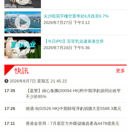
尖沙咀寫字樓空置率於6月跌至6.7%
2026年7月27日 下午3:12
【今日IPO】百菲乳业递表港交所
2026年7月24日 下午5:36
快訊
更多
2026年8月7日 星期五 21:45:22
17:35
【盈警】綠心集團(00094.HK)料中期淨虧損同比收窄
不少於85%
17:26
德適-B(02526.HK)中期歸母淨虧損擴大至5588.3萬元
17:11
香港金管局：7月底官方外匯儲備資產為4478億美元