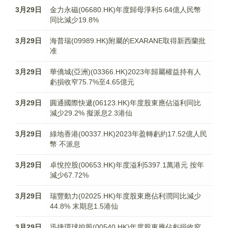
3月29日
金力永磁(06680.HK)年度歸母淨利5.64億人民幣
同比減少19.8%
3月29日
海普瑞(09989.HK)附屬的EXARANE取得新西蘭批
准
3月29日
華僑城(亞洲)(03366.HK)2023年歸屬權益持有人
虧損收窄75.7%至4.65億元
3月29日
圓通國際快遞(06123.HK)年度股東應佔溢利同比
減少29.2% 擬派息2.3港仙
3月29日
綠地香港(00337.HK)2023年盈轉虧約17.52億人民
幣 不派息
3月29日
卓悅控股(00653.HK)年度溢利5397.1萬港元 按年
減少67.72%
3月29日
瑞豐動力(02025.HK)年度股東應佔利潤同比減少
44.8% 末期息1.5港仙
3月29日
迅捷環球控股(00540.HK)年度股東應佔虧損收窄