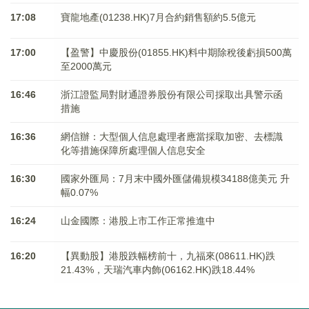
17:08
寶龍地產(01238.HK)7月合約銷售額約5.5億元
17:00
【盈警】中慶股份(01855.HK)料中期除稅後虧損500萬
至2000萬元
16:46
浙江證監局對財通證券股份有限公司採取出具警示函
措施
16:36
網信辦：大型個人信息處理者應當採取加密、去標識
化等措施保障所處理個人信息安全
16:30
國家外匯局：7月末中國外匯儲備規模34188億美元 升
幅0.07%
16:24
山金國際：港股上市工作正常推進中
16:20
【異動股】港股跌幅榜前十，九福來(08611.HK)跌
21.43%，天瑞汽車内飾(06162.HK)跌18.44%