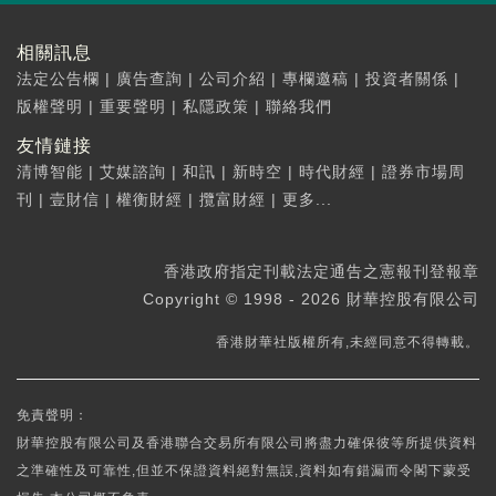
相關訊息
法定公告欄
|
廣告查詢
|
公司介紹
|
專欄邀稿
|
投資者關係
|
版權聲明
|
重要聲明
|
私隱政策
|
聯絡我們
友情鏈接
清博智能
|
艾媒諮詢
|
和訊
|
新時空
|
時代財經
|
證券市場周
刊
|
壹財信
|
權衡財經
|
攬富財經
|
更多...
香港政府指定刊載法定通告之憲報刊登報章
Copyright © 1998 - 2026 財華控股有限公司
香港財華社版權所有,未經同意不得轉載。
免責聲明：
財華控股有限公司及香港聯合交易所有限公司將盡力確保彼等所提供資料
之準確性及可靠性,但並不保證資料絕對無誤,資料如有錯漏而令閣下蒙受