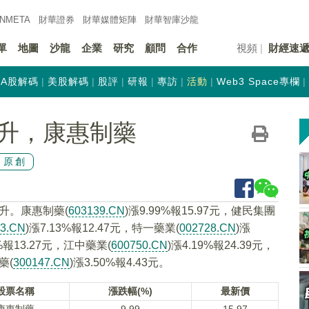
INMETA
財華證券
財華
媒體矩陣
財華
智庫沙龍
單
地圖
沙龍
企業
研究
顧問
合作
視頻
財經速
A股解碼
美股解碼
股評
研報
專訪
活動
Web3 Space專欄
升，康惠制藥
原創
升。康惠制藥(
603139.CN
)漲9.99%報15.97元，健民集團
63.CN
)漲7.13%報12.47元，特一藥業(
002728.CN
)漲
5%報13.27元，江中藥業(
600750.CN
)漲4.19%報24.39元，
藥(
300147.CN
)漲3.50%報4.43元。
股票名稱
漲跌幅(%)
最新價
康惠制藥
9.99
15.97