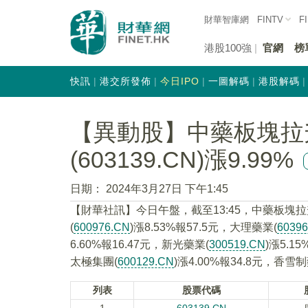
財華智庫網
FINTV
F
港股100強
官網
榜
快訊
港交所發佈
今日IPO
一圖解碼
港股解碼
【異動股】中藥板塊拉
(603139.CN)漲9.99%
日期：
2024年3月27日 下午1:45
【財華社訊】今日午盤，截至13:45，中藥板塊拉
(
600976.CN
)漲8.53%報57.5元，大理藥業(
6039
6.60%報16.47元，新光藥業(
300519.CN
)漲5.1
太極集團(
600129.CN
)漲4.00%報34.8元，香雪制
列表
股票代碼
1
603139.CN