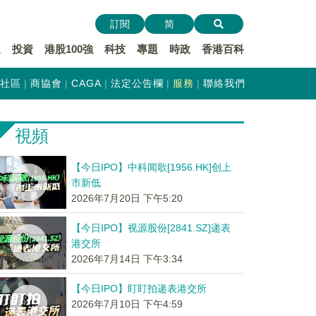
訂閱
简
遞
投資
港股100強
科技
專題
時政
香港百科
社區
商協會
CAGA
法定公告欄
服務
聯絡我們
視頻
【今日IPO】中科闻歌[1956.HK]创上
市新低
2026年7月20日 下午5:20
【今日IPO】视源股份[2841.SZ]递表
港交所
2026年7月14日 下午3:34
【今日IPO】盯盯拍递表港交所
2026年7月10日 下午4:59