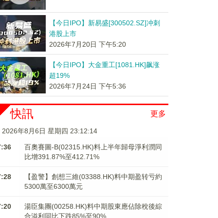
【今日IPO】新易盛[300502.SZ]冲刺
港股上市
2026年7月20日 下午5:20
【今日IPO】大金重工[1081.HK]飙涨
超19%
2026年7月24日 下午5:36
快訊
更多
2026年8月6日 星期四 23:12:15
7:36
百奧賽圖-B(02315.HK)料上半年歸母淨利潤同
比增391.87%至412.71%
7:28
【盈警】創想三維(03388.HK)料中期盈转亏約
5300萬至6300萬元
7:20
湯臣集團(00258.HK)料中期股東應佔除稅後綜
合溢利同比下跌85%至90%