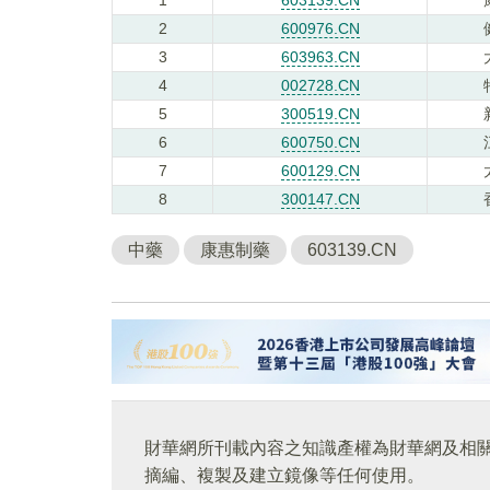
2
600976.CN
3
603963.CN
4
002728.CN
5
300519.CN
6
600750.CN
7
600129.CN
8
300147.CN
中藥
康惠制藥
603139.CN
財華網所刊載內容之知識產權為財華網及相
摘編、複製及建立鏡像等任何使用。