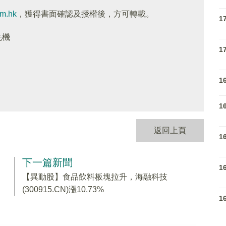
om.hk
，獲得書面確認及授權後，方可轉載。
1
先機
1
1
1
返回上頁
1
下一篇新聞
1
【異動股】食品飲料板塊拉升，海融科技
(300915.CN)漲10.73%
1