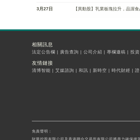
3月27日
【異動股】乳業板塊拉升，品渥食品(30
相關訊息
法定公告欄
|
廣告查詢
|
公司介紹
|
專欄邀稿
|
投資
友情鏈接
清博智能
|
艾媒諮詢
|
和訊
|
新時空
|
時代財經
|
證
免責聲明：
財華控股有限公司及香港聯合交易所有限公司將盡力確保彼等