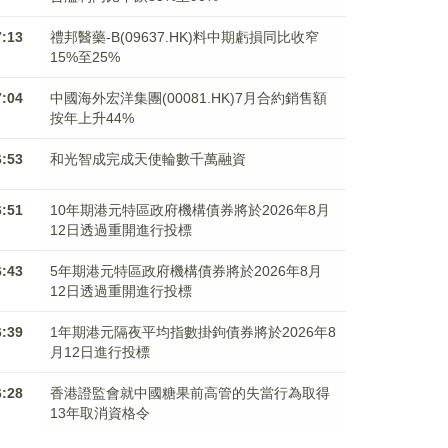
7:13
禮邦醫藥-B(09637.HK)料中期虧損同比收窄
15%至25%
7:04
中國海外宏洋集團(00081.HK)7月合約銷售額
按年上升44%
6:53
和光智成完成天使輪數千萬融資
6:51
10年期港元特區政府機構債券將於2026年8月
12日透過重開進行投標
6:43
5年期港元特區政府機構債券將於2026年8月
12日透過重開進行投標
6:39
1年期港元隔夜平均指數掛鉤債券將於2026年8
月12日進行投標
6:28
香港證監會就中國糖果前高管的失當行為取得
13年取消資格令