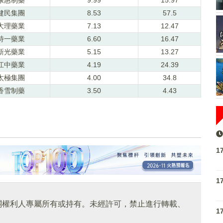
健民集團
8.53
57.5
大理藥業
7.13
12.47
特一藥業
6.60
16.47
新光藥業
5.15
13.27
江中藥業
4.19
24.39
太極集團
4.00
34.8
香雪制藥
3.50
4.43
1
1
關權利人專屬所有或持有。未經許可，禁止進行轉載、
1