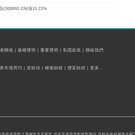
0892.CN)漲15.22%
者關係
|
版權聲明
|
重要聲明
|
私隱政策
|
聯絡我們
券市場周刊
|
壹財信
|
權衡財經
|
攬富財經
|
更多...
所提供資料之準確性及可靠性,但並不保證資料絕對無誤,資料如有錯漏而令閣