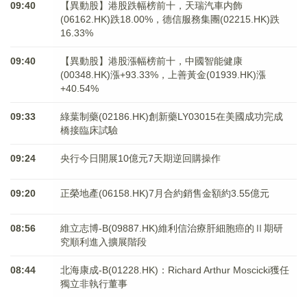
09:40
【異動股】港股跌幅榜前十，天瑞汽車内飾
(06162.HK)跌18.00%，德信服務集團(02215.HK)跌
16.33%
09:40
【異動股】港股漲幅榜前十，中國智能健康
(00348.HK)漲+93.33%，上善黃金(01939.HK)漲
+40.54%
09:33
綠葉制藥(02186.HK)創新藥LY03015在美國成功完成
橋接臨床試驗
09:24
央行今日開展10億元7天期逆回購操作
09:20
正榮地產(06158.HK)7月合約銷售金額約3.55億元
08:56
維立志博-B(09887.HK)維利信治療肝細胞癌的Ⅱ期研
究順利進入擴展階段
08:44
北海康成-B(01228.HK)：Richard Arthur Moscicki獲任
獨立非執行董事