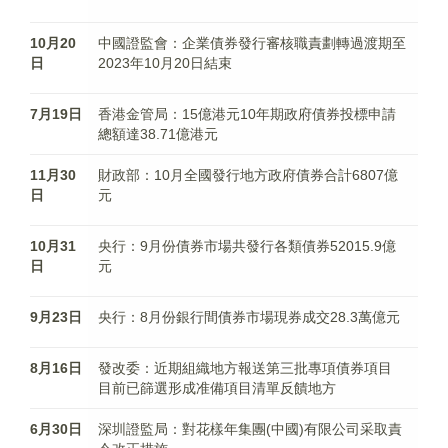
10月20
中國證監會：企業債券發行審核職責劃轉過渡期至
日
2023年10月20日結束
7月19日
香港金管局：15億港元10年期政府債券投標申請
總額達38.71億港元
11月30
財政部：10月全國發行地方政府債券合計6807億
日
元
10月31
央行：9月份債券市場共發行各類債券52015.9億
日
元
9月23日
央行：8月份銀行間債券市場現券成交28.3萬億元
8月16日
發改委：近期組織地方報送第三批專項債券項目
目前已篩選形成准備項目清單反饋地方
6月30日
深圳證監局：對花樣年集團(中國)有限公司采取責