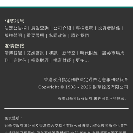
相關訊息
法定公告欄
|
廣告查詢
|
公司介紹
|
專欄邀稿
|
投資者關係
|
版權聲明
|
重要聲明
|
私隱政策
|
聯絡我們
友情鏈接
清博智能
|
艾媒諮詢
|
和訊
|
新時空
|
時代財經
|
證券市場周
刊
|
壹財信
|
權衡財經
|
攬富財經
|
更多...
香港政府指定刊載法定通告之憲報刊登報章
Copyright © 1998 - 2026 財華控股有限公司
香港財華社版權所有,未經同意不得轉載。
免責聲明：
財華控股有限公司及香港聯合交易所有限公司將盡力確保彼等所提供資料