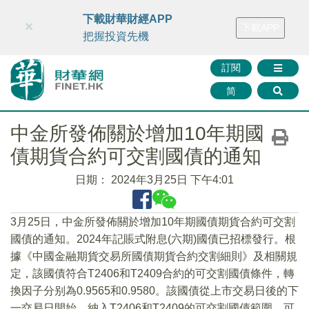
財華智庫網
FINTV
FINMETA
財華證券
媒體矩陣
下載財華財經APP
×
下載APP
智庫沙龍
聯絡我們
把握投資先機
訂閱
简
中金所發佈關於增加10年期國
債期貨合約可交割國債的通知
日期：
2024年3月25日 下午4:01
3月25日，中金所發佈關於增加10年期國債期貨合約可交割
國債的通知。2024年記賬式附息(六期)國債已招標發行。根
據《中國金融期貨交易所國債期貨合約交割細則》及相關規
定，該國債符合T2406和T2409合約的可交割國債條件，轉
換因子分别為0.9565和0.9580。該國債從上市交易日後的下
一交易日開始，納入T2406和T2409的可交割國債範圍，可