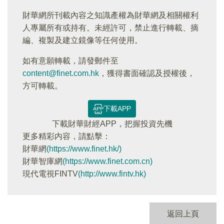
財華網所刊載內容之知識產權為財華網及相關權利
人專屬所有或持有。未經許可，禁止進行轉載、摘
編、複製及建立鏡像等任何使用。
如有意願轉載，請發郵件至
content@finet.com.hk
，獲得書面確認及授權後，
方可轉載。
下載APP
下載財華財經APP，把握投資先機
更多精彩内容，請點擊：
財華網
(https://www.finet.hk/)
財華智庫網
(https://www.finet.com.cn)
現代電視FINTV
(http://www.fintv.hk)
返回上頁