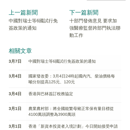
上一篇新聞
下一篇新聞
中國對瑞士等6國試行免
十部門發佈意見 要求加
簽政策的通知
強醫療監督跨部門執法聯
動工作
相關文章
3月7日
中國對瑞士等6國試行免簽政策的通知
3月4日
國家發改委：3月4日24時起國内汽、柴油價格每
噸分别提高125元、120元
3月4日
香港與巴林簽訂稅務協定
3月1日
農業農村部：將全國能繁母豬正常保有量目標從
4100萬頭調整為3900萬頭
3月1日
香港「新資本投資者入境計劃」今日開始接受申請