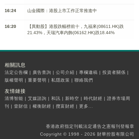
16:24
山金國際：港股上市工作正常推進中
16:20
【異動股】港股跌幅榜前十，九福來(08611.HK)跌
21.43%，天瑞汽車内飾(06162.HK)跌18.44%
相關訊息
法定公告欄
|
廣告查詢
|
公司介紹
|
專欄邀稿
|
投資者關係
|
版權聲明
|
重要聲明
|
私隱政策
|
聯絡我們
友情鏈接
清博智能
|
艾媒諮詢
|
和訊
|
新時空
|
時代財經
|
證券市場周
刊
|
壹財信
|
權衡財經
|
攬富財經
|
更多...
香港政府指定刊載法定通告之憲報刊登報章
Copyright © 1998 - 2026 財華控股有限公司