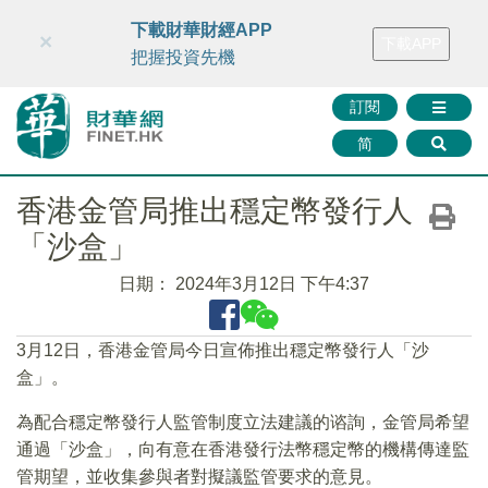
財華智庫網
FINTV
FINMETA
財華證券
媒體矩陣
下載財華財經APP
×
下載APP
智庫沙龍
聯絡我們
把握投資先機
訂閱
简
香港金管局推出穩定幣發行人
「沙盒」
日期：
2024年3月12日 下午4:37
3月12日，香港金管局今日宣佈推出穩定幣發行人「沙
盒」。
為配合穩定幣發行人監管制度立法建議的谘詢，金管局希望
通過「沙盒」，向有意在香港發行法幣穩定幣的機構傳達監
管期望，並收集參與者對擬議監管要求的意見。