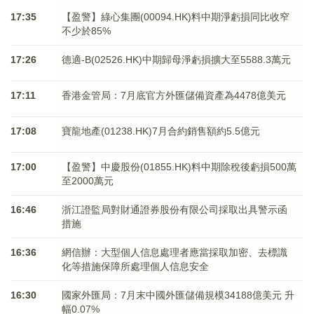
17:35
【盈警】綠心集團(00094.HK)料中期淨虧損同比收窄
不少於85%
17:26
德適-B(02526.HK)中期歸母淨虧損擴大至5588.3萬元
17:11
香港金管局：7月底官方外匯儲備資產為4478億美元
17:08
寶龍地產(01238.HK)7月合約銷售額約5.5億元
17:00
【盈警】中慶股份(01855.HK)料中期除稅後虧損500萬
至2000萬元
16:46
浙江證監局對財通證券股份有限公司採取出具警示函
措施
16:36
網信辦：大型個人信息處理者應當採取加密、去標識
化等措施保障所處理個人信息安全
16:30
國家外匯局：7月末中國外匯儲備規模34188億美元 升
幅0.07%