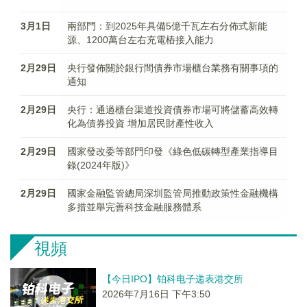
3月1日
兩部門：到2025年具備5億千瓦左右分佈式新能
源、1200萬台左右充電樁接入能力
2月29日
央行發佈關於銀行間債券市場櫃台業務有關事項的
通知
2月29日
央行：通過櫃台渠道投資債券市場可將儲蓄高效轉
化為債券投資 增加居民財產性收入
2月29日
國家發改委等部門印發《綠色低碳轉型產業指導目
錄(2024年版)》
2月29日
國家金融監管總局深圳監管局推動政策性金融機構
多措並舉完善科技金融服務體系
視頻
【今日IPO】铂科电子递表港交所
2026年7月16日 下午3:50