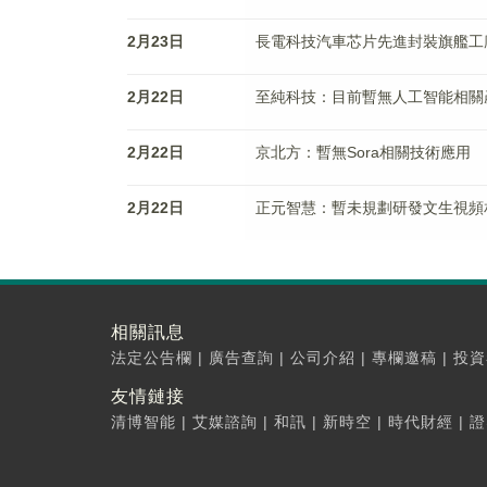
2月23日
長電科技汽車芯片先進封裝旗艦工
2月22日
至純科技：目前暫無人工智能相關
2月22日
京北方：暫無Sora相關技術應用
2月22日
正元智慧：暫未規劃研發文生視頻
相關訊息
法定公告欄
|
廣告查詢
|
公司介紹
|
專欄邀稿
|
投資
友情鏈接
清博智能
|
艾媒諮詢
|
和訊
|
新時空
|
時代財經
|
證