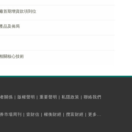
廠首期增資款項到位
產品及佈局
相關核心技術
者關係
|
版權聲明
|
重要聲明
|
私隱政策
|
聯絡我們
券市場周刊
|
壹財信
|
權衡財經
|
攬富財經
|
更多...