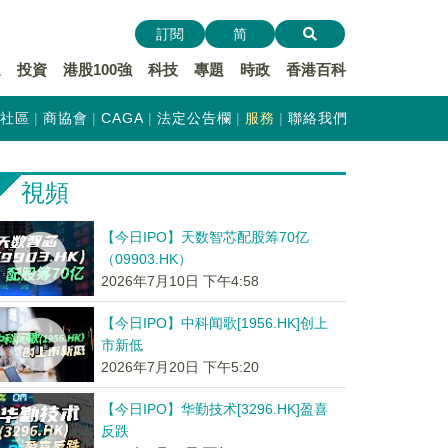
訂閱
简
遞
投資
港股100強
科技
專題
時政
香港百科
社區
商協會
CAGA
法定公告欄
服務
聯絡我們
視頻
【今日IPO】天数智芯配股筹70亿
（09903.HK）
2026年7月10日 下午4:58
【今日IPO】中科闻歌[1956.HK]创上
市新低
2026年7月20日 下午5:20
【今日IPO】华勤技术[3296.HK]盈喜
反跌