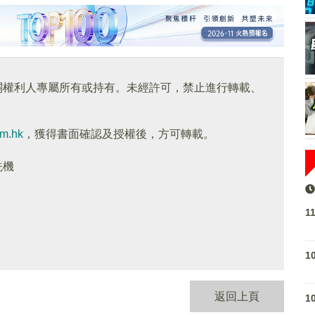
關權利人專屬所有或持有。未經許可，禁止進行轉載、
om.hk
，獲得書面確認及授權後，方可轉載。
先機
1
1
返回上頁
1