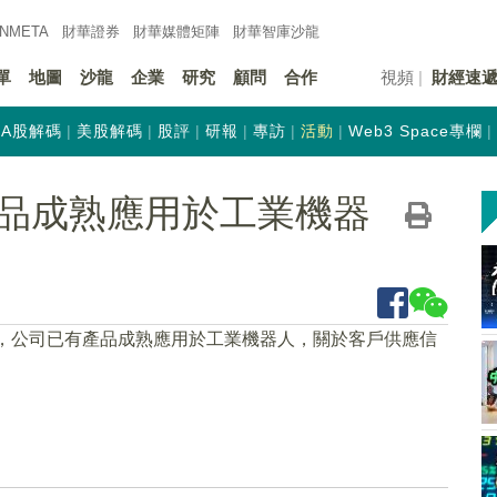
INMETA
財華證券
財華
媒體矩陣
財華
智庫沙龍
單
地圖
沙龍
企業
研究
顧問
合作
視頻
財經速
A股解碼
美股解碼
股評
研報
專訪
活動
Web3 Space專欄
品成熟應用於工業機器
示，公司已有產品成熟應用於工業機器人，關於客戶供應信