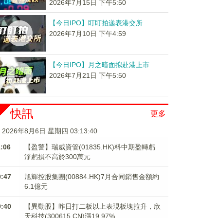
2026年7月15日 下午5:50
【今日IPO】盯盯拍递表港交所
2026年7月10日 下午4:59
【今日IPO】月之暗面拟赴港上市
2026年7月21日 下午5:50
快訊
更多
2026年8月6日 星期四 03:13:41
1:06
【盈警】瑞威資管(01835.HK)料中期盈轉虧
淨虧損不高於300萬元
0:47
旭輝控股集團(00884.HK)7月合同銷售金額約
6.1億元
0:40
【異動股】昨日打二板以上表現板塊拉升，欣
天科技(300615.CN)漲19.97%