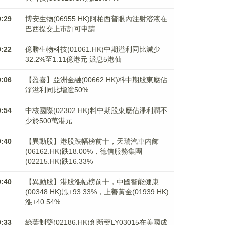
0:29
博安生物(06955.HK)阿柏西普眼內注射溶液在
巴西提交上市許可申請
0:22
億勝生物科技(01061.HK)中期溢利同比減少
32.2%至1.11億港元 派息5港仙
0:06
【盈喜】亞洲金融(00662.HK)料中期股東應佔
淨溢利同比增逾50%
9:54
中核國際(02302.HK)料中期股東應佔淨利潤不
少於500萬港元
9:40
【異動股】港股跌幅榜前十，天瑞汽車内飾
(06162.HK)跌18.00%，德信服務集團
(02215.HK)跌16.33%
9:40
【異動股】港股漲幅榜前十，中國智能健康
(00348.HK)漲+93.33%，上善黃金(01939.HK)
漲+40.54%
9:33
綠葉制藥(02186.HK)創新藥LY03015在美國成