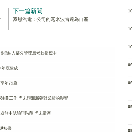
下一篇新聞
1
分
豪恩汽電：公司的毫米波雷達為自產
1
1
指標納入部分管理層考核指標中
0
今年底建成
0
享年79歲
藥注冊工作 尚未預測新藥對業績的影響
0
處於中試驗證階段 尚未量產
通知書
0