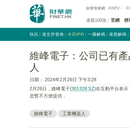
財華智庫網
FINTV
F
港股100強
官網
榜
快訊
港交所發佈
今日IPO
一圖解碼
港股解碼
維峰電子：公司已有產
人
日期：
2024年2月26日 下午3:28
2月26日，維峰電子(
301328.SZ
)在互動平台表
息暫不方便提供，
維峰電子
工業機器人