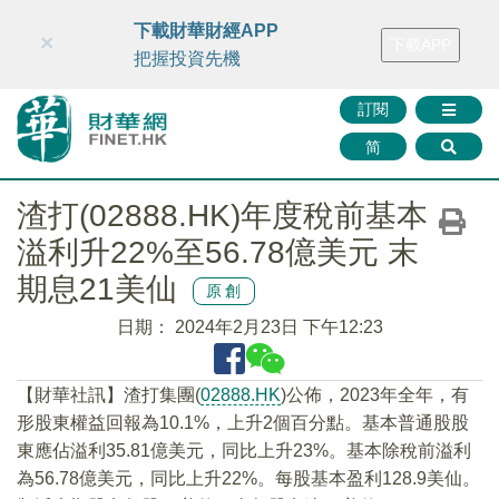
財華智庫網
FINTV
FINMETA
財華證券
媒體矩陣
下載財華財經APP
×
下載APP
智庫沙龍
聯絡我們
把握投資先機
訂閱
简
渣打(02888.HK)年度稅前基本
溢利升22%至56.78億美元 末
期息21美仙
原創
日期：
2024年2月23日 下午12:23
【財華社訊】渣打集團(
02888.HK
)公佈，2023年全年，有
形股東權益回報為10.1%，上升2個百分點。基本普通股股
東應佔溢利35.81億美元，同比上升23%。基本除稅前溢利
為56.78億美元，同比上升22%。每股基本盈利128.9美仙。