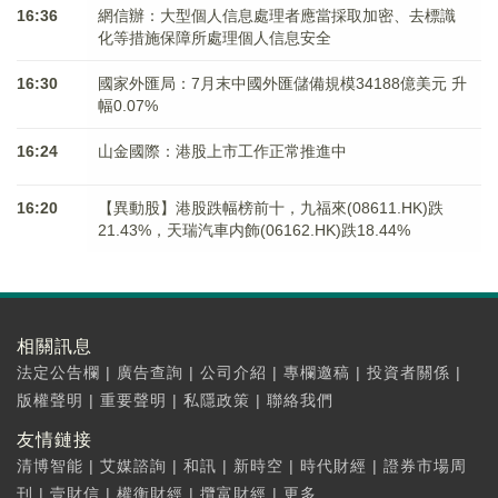
16:36
網信辦：大型個人信息處理者應當採取加密、去標識
化等措施保障所處理個人信息安全
16:30
國家外匯局：7月末中國外匯儲備規模34188億美元 升
幅0.07%
16:24
山金國際：港股上市工作正常推進中
16:20
【異動股】港股跌幅榜前十，九福來(08611.HK)跌
21.43%，天瑞汽車内飾(06162.HK)跌18.44%
相關訊息
法定公告欄
|
廣告查詢
|
公司介紹
|
專欄邀稿
|
投資者關係
|
版權聲明
|
重要聲明
|
私隱政策
|
聯絡我們
友情鏈接
清博智能
|
艾媒諮詢
|
和訊
|
新時空
|
時代財經
|
證券市場周
刊
|
壹財信
|
權衡財經
|
攬富財經
|
更多...