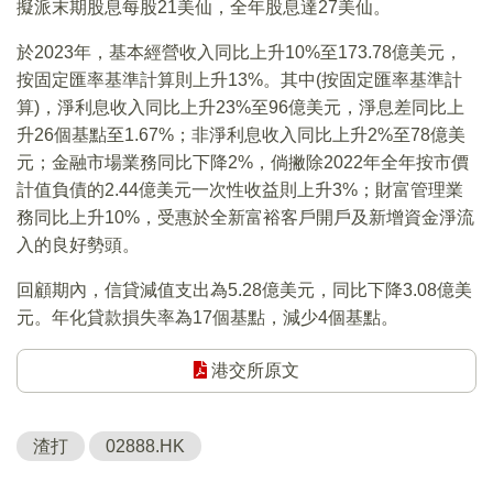
擬派末期股息每股21美仙，全年股息達27美仙。
於2023年，基本經營收入同比上升10%至173.78億美元，
按固定匯率基準計算則上升13%。其中(按固定匯率基準計
算)，淨利息收入同比上升23%至96億美元，淨息差同比上
升26個基點至1.67%；非淨利息收入同比上升2%至78億美
元；金融市場業務同比下降2%，倘撇除2022年全年按市價
計值負債的2.44億美元一次性收益則上升3%；財富管理業
務同比上升10%，受惠於全新富裕客戶開戶及新增資金淨流
入的良好勢頭。
回顧期內，信貸減值支出為5.28億美元，同比下降3.08億美
元。年化貸款損失率為17個基點，減少4個基點。
港交所原文
渣打
02888.HK