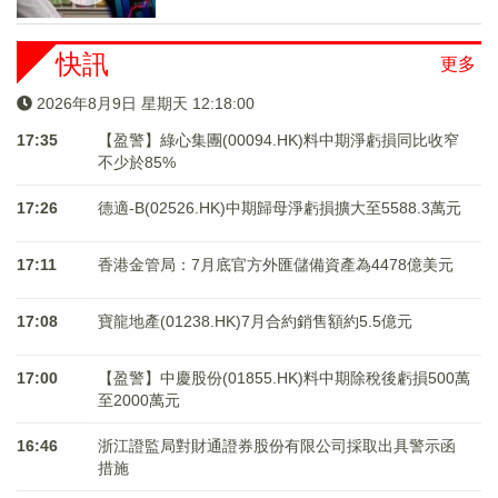
快訊
更多
2026年8月9日 星期天 12:18:00
17:35
【盈警】綠心集團(00094.HK)料中期淨虧損同比收窄
不少於85%
17:26
德適-B(02526.HK)中期歸母淨虧損擴大至5588.3萬元
17:11
香港金管局：7月底官方外匯儲備資產為4478億美元
17:08
寶龍地產(01238.HK)7月合約銷售額約5.5億元
17:00
【盈警】中慶股份(01855.HK)料中期除稅後虧損500萬
至2000萬元
16:46
浙江證監局對財通證券股份有限公司採取出具警示函
措施