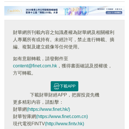
財華網所刊載內容之知識產權為財華網及相關權利
人專屬所有或持有。未經許可，禁止進行轉載、摘
編、複製及建立鏡像等任何使用。
如有意願轉載，請發郵件至
content@finet.com.hk
，獲得書面確認及授權後，
方可轉載。
下載APP
下載財華財經APP，把握投資先機
更多精彩内容，請點擊：
財華網
(https://www.finet.hk/)
財華智庫網
(https://www.finet.com.cn)
現代電視FINTV
(http://www.fintv.hk)