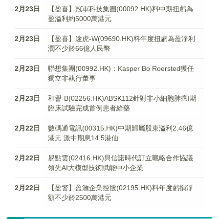
2月23日
【盈喜】冠軍科技集團(00092.HK)料中期扭虧為
盈溢利約5000萬港元
2月23日
【盈喜】途虎-W(09690.HK)料年度扭虧為盈淨利
潤不少於66億人民幣
2月23日
聯想集團(00992.HK)：Kasper Bo Roersted獲任
獨立非執行董事
2月23日
和譽-B(02256.HK)ABSK112針對非小細胞肺癌I期
臨床試驗完成首例患者給藥
2月22日
數碼通電訊(00315.HK)中期歸屬股東溢利2.46億
港元 派中期息14.5港仙
2月22日
易點雲(02416.HK)與信諾時代訂立戰略合作協議
領先AI大模型技術賦能中小企業
2月22日
【盈警】盈滙企業控股(02195.HK)料年度虧損淨
額不少於2500萬港元