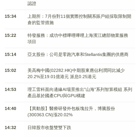
認證
15:34
上期所：7月份對11個實際控制關系賬戶組採取限制開
倉的監管措施
15:22
特發服務：成功中標嗶哩嗶哩上海濱江總部物業服務
項目
15:14
亞太股份：公司是零跑汽車和Stellantis集團的供應商
15:02
美高梅中國(02282.HK)中期股東應佔利潤同比減少
20.2%至19.01億港元 派息0.25港元
14:53
理工雷科面向邊緣AI場景推出"山海"系列智算模組 系列
產品基於國產CPU與GPU構建
14:40
【異動股】醫療研發外包板塊拉升，博騰股份
(300363.CN)漲20.02%
14:32
日韓股市收盤雙雙下跌