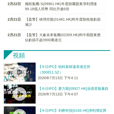
2月22日
攜程集團-S(09961.HK)年度歸屬股東淨利潤達
99.18億人民幣 同比升逾6倍
2月21日
【盈警】竣球控股(01481.HK)料年度除稅後虧損
減少
2月21日
【盈警】大象未來集團(02309.HK)料中期股東應
佔虧損不超3900萬港元
視頻
【今日IPO】铂科新材递表港交所
（300811.SZ）
2026年7月13日 下午4:11
【今日IPO】赛力斯[09927.HK]业绩变脸暴跌
2026年7月13日 下午4:07
【今日IPO】剑桥科技[6166.HK]净利增近两