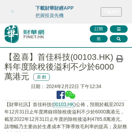
財華智庫網
FINTV
FINMETA
財華證券
媒體矩陣
下載財華財經APP
×
下載APP
智庫沙龍
聯絡我們
把握投資先機
訂閱
简
【盈喜】首佳科技(00103.HK)
料年度除稅後溢利不少於6000
萬港元
原創
日期：
2024年2月22日 下午12:34
【財華社訊】首佳科技(
00103.HK
)公佈，預期於截至2023
年12月31日止年度將錄得除稅後溢利不少於6000萬港元，
截至2022年12月31日止年度的除稅後溢利4785.8萬港元。
該增幅乃主要由於生產成本下降導致毛利率的提高；及財務