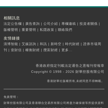
相關訊息
法定公告欄
|
廣告查詢
|
公司介紹
|
專欄邀稿
|
投資者關係
|
版權聲明
|
重要聲明
|
私隱政策
|
聯絡我們
友情鏈接
清博智能
|
艾媒諮詢
|
和訊
|
新時空
|
時代財經
|
證券市場周
刊
|
壹財信
|
權衡財經
|
攬富財經
|
更多...
香港政府指定刊載法定通告之憲報刊登報章
Copyright © 1998 - 2026 財華控股有限公司
香港財華社版權所有,未經同意不得轉載。
免責聲明：
財華控股有限公司及香港聯合交易所有限公司將盡力確保彼等所提供資料