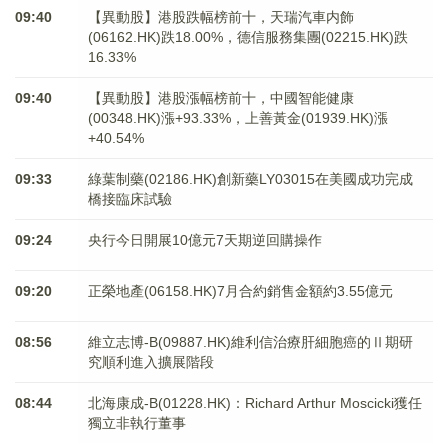
09:40
【異動股】港股跌幅榜前十，天瑞汽車内飾
(06162.HK)跌18.00%，德信服務集團(02215.HK)跌
16.33%
09:40
【異動股】港股漲幅榜前十，中國智能健康
(00348.HK)漲+93.33%，上善黃金(01939.HK)漲
+40.54%
09:33
綠葉制藥(02186.HK)創新藥LY03015在美國成功完成
橋接臨床試驗
09:24
央行今日開展10億元7天期逆回購操作
09:20
正榮地產(06158.HK)7月合約銷售金額約3.55億元
08:56
維立志博-B(09887.HK)維利信治療肝細胞癌的Ⅱ期研
究順利進入擴展階段
08:44
北海康成-B(01228.HK)：Richard Arthur Moscicki獲任
獨立非執行董事