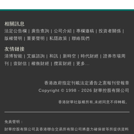
相關訊息
法定公告欄
|
廣告查詢
|
公司介紹
|
專欄邀稿
|
投資者關係
|
版權聲明
|
重要聲明
|
私隱政策
|
聯絡我們
友情鏈接
清博智能
|
艾媒諮詢
|
和訊
|
新時空
|
時代財經
|
證券市場周
刊
|
壹財信
|
權衡財經
|
攬富財經
|
更多...
香港政府指定刊載法定通告之憲報刊登報章
Copyright © 1998 - 2026 財華控股有限公司
香港財華社版權所有,未經同意不得轉載。
免責聲明：
財華控股有限公司及香港聯合交易所有限公司將盡力確保彼等所提供資料