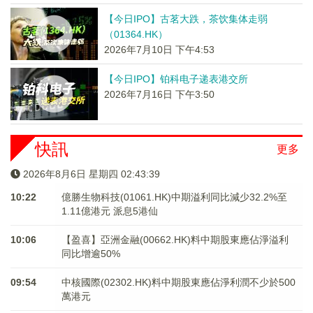
【今日IPO】古茗大跌，茶饮集体走弱
（01364.HK）
2026年7月10日 下午4:53
【今日IPO】铂科电子递表港交所
2026年7月16日 下午3:50
快訊
更多
2026年8月6日 星期四 02:43:39
10:22
億勝生物科技(01061.HK)中期溢利同比減少32.2%至
1.11億港元 派息5港仙
10:06
【盈喜】亞洲金融(00662.HK)料中期股東應佔淨溢利
同比增逾50%
09:54
中核國際(02302.HK)料中期股東應佔淨利潤不少於500
萬港元