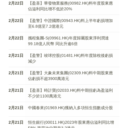
2月22日
【盈喜】華發物業服務(00982.HK)料年度股東應
佔溢利同比增不低於20%
2月22日
【盈警】中證國際(00943.HK)料上半年虧損增加
至6.8億至7.2億港元
2月22日
攜程集團-S(09961.HK)年度歸屬股東淨利潤達
99.18億人民幣 同比升逾6倍
2月21日
【盈警】竣球控股(01481.HK)料年度除稅後虧損
減少
2月21日
【盈警】大象未來集團(02309.HK)料中期股東應
佔虧損不超3900萬港元
2月21日
【盈喜】時計寶(02033.HK)料中期扭虧為盈溢利
不少於1100萬港元
2月21日
中國春來(01969.HK)獲納入多項恒生指數成分股
2月21日
恒生銀行(00011.HK)2023年股東應佔溢利同比增