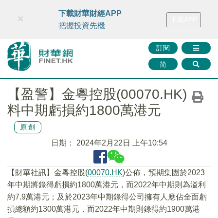
財華智庫網
FINTV
FINMETA
財華證券
媒體矩陣
下載財華財經APP
×
下載APP
智庫沙龍
聯絡我們
把握投資先機
訂閱
简
【盈警】金粵控股(00070.HK)
料中期虧損約1800萬港元
原創
日期：
2024年2月22日 上午10:54
【財華社訊】金粵控股(
00070.HK
)公佈，預期集團於2023
年中期將錄得虧損約1800萬港元，而2022年中期則為溢利
約7.9萬港元；及於2023年中期錄得公司擁有人應佔全面虧
損總額約1300萬港元，而2022年中期則錄得約1900萬港