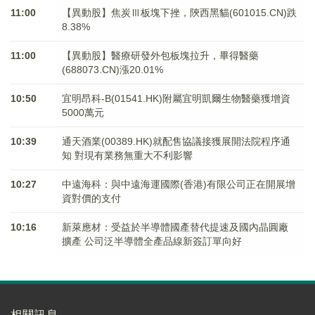
11:00
【異動股】焦炭Ⅲ板塊下挫，陝西黑貓(601015.CN)跌
8.38%
11:00
【異動股】醫療研發外包板塊拉升，畢得醫藥
(688073.CN)漲20.01%
10:50
宜明昂科-B(01541.HK)附屬宜明凱爾生物醫藥獲增資
5000萬元
10:39
通天酒業(00389.HK)就配售協議接獲展開法院程序通
知 對現有業務無重大不利影響
10:27
中遠海科：與中遠海運國際(香港)有限公司正在開展增
資對價的支付
10:16
新萊應材：受益於半導體國產替代提速及國內晶圓廠
擴產 公司泛半導體全產品線新簽訂單向好
相關訊息