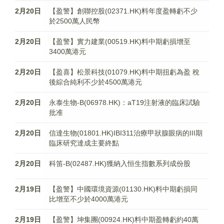
2月20日
【盈警】創聯控股(02371.HK)料年度盈轉虧不少
於2500萬人民幣
2月20日
【盈警】實力建業(00519.HK)料中期虧損增至
3400萬港元
2月20日
【盈喜】松景科技(01079.HK)料中期扭虧為盈 稅
後綜合純利不少於4500萬港元
2月20日
永泰生物-B(06978.HK)：aT19注射液的臨床試驗
批准
2月20日
信達生物(01801.HK)IBI311治療甲狀腺眼病的III期
臨床研究達成主要終點
2月20日
科笛-B(02487.HK)獲納入恒生指數系列成份股
2月19日
【盈警】中國環境資源(01130.HK)料中期虧損同
比增至不少於4000萬港元
2月19日
【盈警】坤集團(00924.HK)料中期盈轉虧約40萬