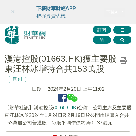
財華智庫網
FINTV
FINMETA
財華證券
媒體矩陣
下載財華財經APP
×
下載APP
智庫沙龍
聯絡我們
把握投資先機
訂閱
简
漢港控股(01663.HK)獲主要股
東汪林冰增持合共153萬股
原創
日期：
2024年2月20日 上午11:02
【財華社訊】漢港控股(
01663.HK
)公佈，公司主席及主要股
東汪林冰於2024年1月24日及2月19日於公開市場購入合共
153萬股公司普通股，每股平均作價約爲0.137港元。