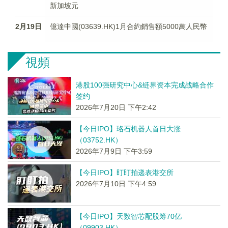
新加坡元
2月19日
億達中國(03639.HK)1月合約銷售額5000萬人民幣
視頻
港股100强研究中心&链界资本完成战略合作
签约
2026年7月20日 下午2:42
【今日IPO】珞石机器人首日大涨
（03752.HK）
2026年7月9日 下午3:59
【今日IPO】盯盯拍递表港交所
2026年7月10日 下午4:59
【今日IPO】天数智芯配股筹70亿
（09903.HK）