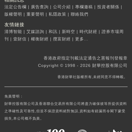
法定公告欄
|
廣告查詢
|
公司介紹
|
專欄邀稿
|
投資者關係
|
版權聲明
|
重要聲明
|
私隱政策
|
聯絡我們
友情鏈接
清博智能
|
艾媒諮詢
|
和訊
|
新時空
|
時代財經
|
證券市場周
刊
|
壹財信
|
權衡財經
|
攬富財經
|
更多...
香港政府指定刊載法定通告之憲報刊登報章
Copyright © 1998 - 2026 財華控股有限公司
香港財華社版權所有,未經同意不得轉載。
免責聲明：
財華控股有限公司及香港聯合交易所有限公司將盡力確保彼等所提供資料
之準確性及可靠性,但並不保證資料絕對無誤,資料如有錯漏而令閣下蒙受
損失,本公司概不負責。