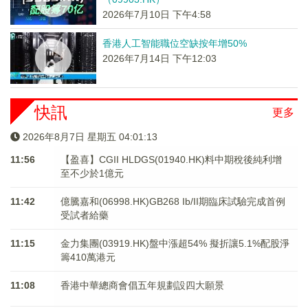
2026年7月10日 下午4:58
香港人工智能職位空缺按年增50%
2026年7月14日 下午12:03
快訊
更多
2026年8月7日 星期五 04:01:13
11:56
【盈喜】CGII HLDGS(01940.HK)料中期稅後純利增
至不少於1億元
11:42
億騰嘉和(06998.HK)GB268 Ib/II期臨床試驗完成首例
受試者給藥
11:15
金力集團(03919.HK)盤中漲超54% 擬折讓5.1%配股淨
籌410萬港元
11:08
香港中華總商會倡五年規劃設四大願景