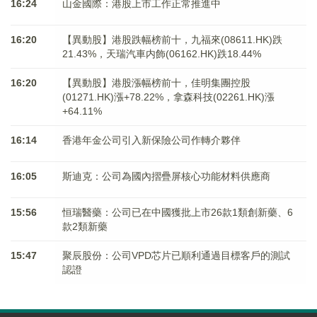
16:24
山金國際：港股上市工作正常推進中
16:20
【異動股】港股跌幅榜前十，九福來(08611.HK)跌
21.43%，天瑞汽車内飾(06162.HK)跌18.44%
16:20
【異動股】港股漲幅榜前十，佳明集團控股
(01271.HK)漲+78.22%，拿森科技(02261.HK)漲
+64.11%
16:14
香港年金公司引入新保險公司作轉介夥伴
16:05
斯迪克：公司為國內摺疊屏核心功能材料供應商
15:56
恒瑞醫藥：公司已在中國獲批上市26款1類創新藥、6
款2類新藥
15:47
聚辰股份：公司VPD芯片已順利通過目標客戶的測試
認證