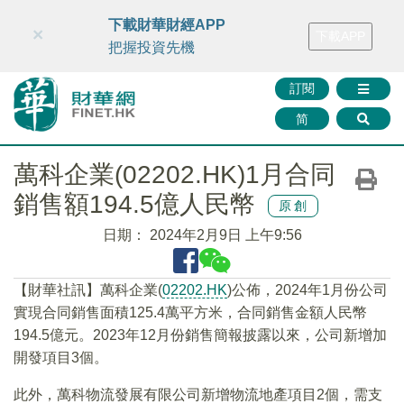
財華智庫網
FINTV
FINMETA
財華證券
媒體矩陣
下載財華財經APP
×
下載APP
智庫沙龍
聯絡我們
把握投資先機
訂閱
简
萬科企業(02202.HK)1月合同
銷售額194.5億人民幣
原創
日期：
2024年2月9日 上午9:56
【財華社訊】萬科企業(
02202.HK
)公佈，2024年1月份公司
實現合同銷售面積125.4萬平方米，合同銷售金額人民幣
194.5億元。2023年12月份銷售簡報披露以來，公司新增加
開發項目3個。
此外，萬科物流發展有限公司新增物流地產項目2個，需支