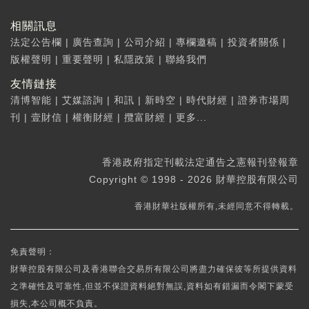
相關訊息
法定公告欄
|
廣告查詢
|
公司介紹
|
專欄邀稿
|
投資者關係
|
版權聲明
|
重要聲明
|
私隱政策
|
聯絡我們
友情鏈接
清博智能
|
艾媒諮詢
|
和訊
|
新時空
|
時代財經
|
證券市場周
刊
|
壹財信
|
權衡財經
|
攬富財經
|
更多...
香港政府指定刊載法定通告之憲報刊登報章
Copyright © 1998 - 2026 財華控股有限公司
香港財華社版權所有,未經同意不得轉載。
免責聲明：
財華控股有限公司及香港聯合交易所有限公司將盡力確保彼等所提供資料
之準確性及可靠性,但並不保證資料絕對無誤,資料如有錯漏而令閣下蒙受
損失,本公司概不負責。