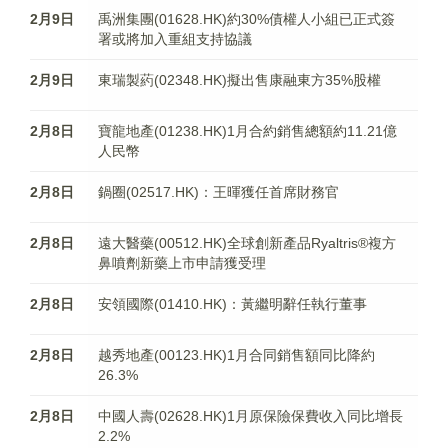
2月9日
禹洲集團(01628.HK)約30%債權人小組已正式簽
署或將加入重組支持協議
2月9日
東瑞製葯(02348.HK)擬出售康融東方35%股權
2月8日
寶龍地產(01238.HK)1月合約銷售總額約11.21億
人民幣
2月8日
鍋圈(02517.HK)：王暉獲任首席財務官
2月8日
遠大醫藥(00512.HK)全球創新產品Ryaltris®複方
鼻噴劑新藥上市申請獲受理
2月8日
安領國際(01410.HK)：黃繼明辭任執行董事
2月8日
越秀地產(00123.HK)1月合同銷售額同比降約
26.3%
2月8日
中國人壽(02628.HK)1月原保險保費收入同比增長
2.2%