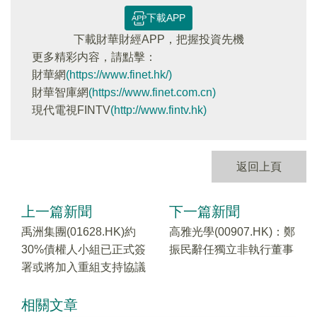
下載APP
下載財華財經APP，把握投資先機
更多精彩内容，請點擊：
財華網
(https://www.finet.hk/)
財華智庫網
(https://www.finet.com.cn)
現代電視FINTV
(http://www.fintv.hk)
返回上頁
上一篇新聞
下一篇新聞
禹洲集團(01628.HK)約
高雅光學(00907.HK)：鄭
30%債權人小組已正式簽
振民辭任獨立非執行董事
署或將加入重組支持協議
相關文章