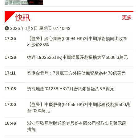
快訊
更多
2026年8月9日 星期天 07:40:50
17:35
【盈警】綠心集團(00094.HK)料中期淨虧損同比收窄
不少於85%
17:26
德適-B(02526.HK)中期歸母淨虧損擴大至5588.3萬元
17:11
香港金管局：7月底官方外匯儲備資產為4478億美元
17:08
寶龍地產(01238.HK)7月合約銷售額約5.5億元
17:00
【盈警】中慶股份(01855.HK)料中期除稅後虧損500萬
至2000萬元
16:46
浙江證監局對財通證券股份有限公司採取出具警示函
措施