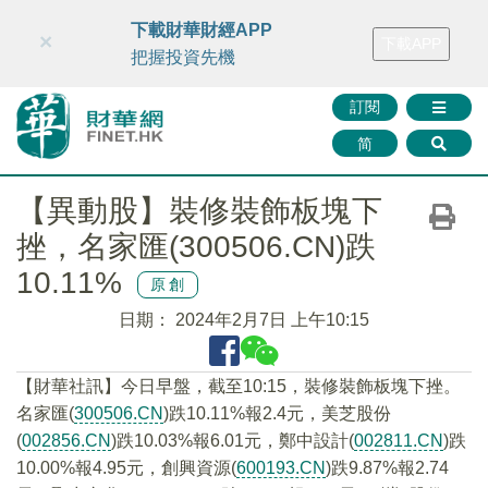
財華智庫網
FINTV
FINMETA
財華證券
媒體矩陣
下載財華財經APP
×
下載APP
智庫沙龍
聯絡我們
把握投資先機
訂閱
简
【異動股】裝修裝飾板塊下
挫，名家匯(300506.CN)跌
10.11%
原創
日期：
2024年2月7日 上午10:15
【財華社訊】今日早盤，截至10:15，裝修裝飾板塊下挫。
名家匯(
300506.CN
)跌10.11%報2.4元，美芝股份
(
002856.CN
)跌10.03%報6.01元，鄭中設計(
002811.CN
)跌
10.00%報4.95元，創興資源(
600193.CN
)跌9.87%報2.74