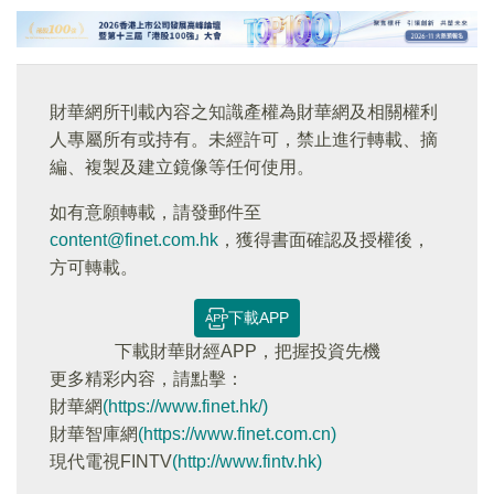
財華網所刊載內容之知識產權為財華網及相關權利
人專屬所有或持有。未經許可，禁止進行轉載、摘
編、複製及建立鏡像等任何使用。
如有意願轉載，請發郵件至
content@finet.com.hk
，獲得書面確認及授權後，
方可轉載。
下載APP
下載財華財經APP，把握投資先機
更多精彩内容，請點擊：
財華網
(https://www.finet.hk/)
財華智庫網
(https://www.finet.com.cn)
現代電視FINTV
(http://www.fintv.hk)