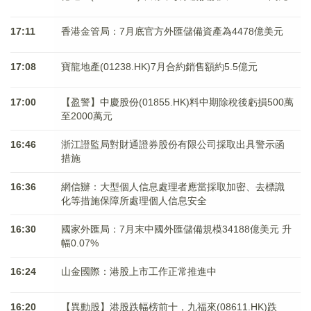
17:11
香港金管局：7月底官方外匯儲備資產為4478億美元
17:08
寶龍地產(01238.HK)7月合約銷售額約5.5億元
17:00
【盈警】中慶股份(01855.HK)料中期除稅後虧損500萬
至2000萬元
16:46
浙江證監局對財通證券股份有限公司採取出具警示函
措施
16:36
網信辦：大型個人信息處理者應當採取加密、去標識
化等措施保障所處理個人信息安全
16:30
國家外匯局：7月末中國外匯儲備規模34188億美元 升
幅0.07%
16:24
山金國際：港股上市工作正常推進中
16:20
【異動股】港股跌幅榜前十，九福來(08611.HK)跌