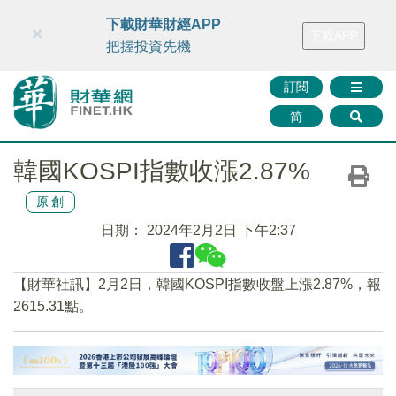
財華智庫網
FINTV
FINMETA
財華證券
媒體矩陣
下載財華財經APP
×
下載APP
智庫沙龍
聯絡我們
把握投資先機
訂閱
简
韓國KOSPI指數收漲2.87%
原創
日期：
2024年2月2日 下午2:37
【財華社訊】2月2日，韓國KOSPI指數收盤上漲2.87%，報
2615.31點。