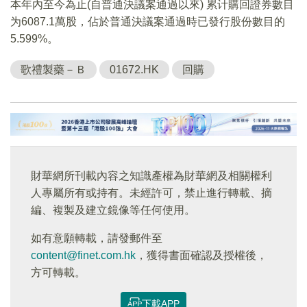
本年內至今為止(自普通決議案通過以來) 累计購回證券數目
为6087.1萬股，佔於普通決議案通過時已發行股份數目的
5.599%。
歌禮製藥－Ｂ
01672.HK
回購
財華網所刊載內容之知識產權為財華網及相關權利
人專屬所有或持有。未經許可，禁止進行轉載、摘
編、複製及建立鏡像等任何使用。
如有意願轉載，請發郵件至
content@finet.com.hk
，獲得書面確認及授權後，
方可轉載。
下載APP