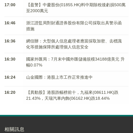
17:00
【盈警】中慶股份(01855.HK)料中期除稅後虧損500萬
至2000萬元
16:46
浙江證監局對財通證券股份有限公司採取出具警示函
措施
16:36
網信辦：大型個人信息處理者應當採取加密、去標識
化等措施保障所處理個人信息安全
16:30
國家外匯局：7月末中國外匯儲備規模34188億美元 升
幅0.07%
16:24
山金國際：港股上市工作正常推進中
16:20
【異動股】港股跌幅榜前十，九福來(08611.HK)跌
21.43%，天瑞汽車内飾(06162.HK)跌18.44%
相關訊息