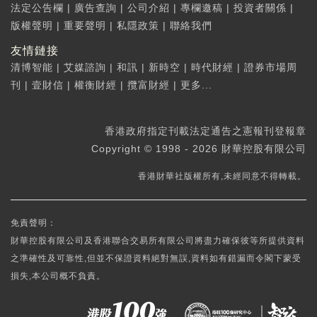
法定公告欄
|
廣告查詢
|
公司介紹
|
專欄邀稿
|
投資者關係
|
版權聲明
|
重要聲明
|
私隱政策
|
聯絡我們
友情鏈接
清博智能
|
艾媒諮詢
|
和訊
|
新時空
|
時代財經
|
證券市場周
刊
|
壹財信
|
權衡財經
|
攬富財經
|
更多...
香港政府指定刊載法定通告之憲報刊登報章
Copyright © 1998 - 2026 財華控股有限公司
香港財華社版權所有,未經同意不得轉載。
免責聲明：
財華控股有限公司及香港聯合交易所有限公司將盡力確保彼等所提供資料
之準確性及可靠性,但並不保證資料絕對無誤,資料如有錯漏而令閣下蒙受
損失,本公司概不負責。