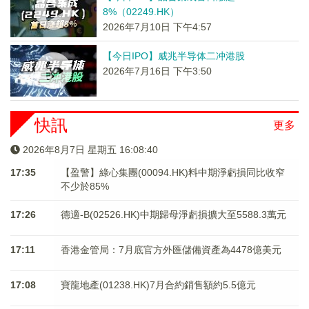
8%（02249.HK）
2026年7月10日 下午4:57
【今日IPO】威兆半导体二冲港股
2026年7月16日 下午3:50
快訊
更多
2026年8月7日 星期五 16:08:40
17:35
【盈警】綠心集團(00094.HK)料中期淨虧損同比收窄
不少於85%
17:26
德適-B(02526.HK)中期歸母淨虧損擴大至5588.3萬元
17:11
香港金管局：7月底官方外匯儲備資產為4478億美元
17:08
寶龍地產(01238.HK)7月合約銷售額約5.5億元