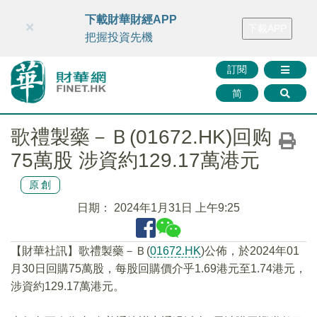
財華智庫網
FINTV
FINMETA
財華證券
媒體矩陣
下載財華財經APP
×
下載APP
智庫沙龍
聯絡我們
把握投資先機
訂閱
简
歌禮製藥－Ｂ(01672.HK)回购
75萬股 涉資約129.17萬港元
原創
日期：
2024年1月31日 上午9:25
【財華社訊】歌禮製藥－Ｂ(
01672.HK
)公佈，於2024年01
月30日回購75萬股，每股回購價介乎1.69港元至1.74港元，
涉資約129.17萬港元。