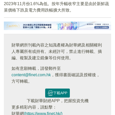
2023年11月份1.6%為低。按年升幅收窄主要是由於新鮮蔬
菜價格下跌及電力費用跌幅擴大所致。
財華網所刊載內容之知識產權為財華網及相關權利
人專屬所有或持有。未經許可，禁止進行轉載、摘
編、複製及建立鏡像等任何使用。
如有意願轉載，請發郵件至
content@finet.com.hk
，獲得書面確認及授權後，
方可轉載。
下載APP
下載財華財經APP，把握投資先機
更多精彩内容，請點擊：
財華網
(https://www.finet.hk/)