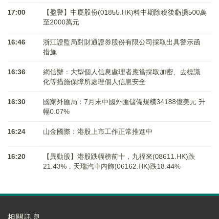
17:00
【盈警】中慶股份(01855.HK)料中期除稅後虧損500萬
至2000萬元
16:46
浙江證監局對財通證券股份有限公司採取出具警示函
措施
16:36
網信辦：大型個人信息處理者應當採取加密、去標識
化等措施保障所處理個人信息安全
16:30
國家外匯局：7月末中國外匯儲備規模34188億美元 升
幅0.07%
16:24
山金國際：港股上市工作正常推進中
16:20
【異動股】港股跌幅榜前十，九福來(08611.HK)跌
21.43%，天瑞汽車内飾(06162.HK)跌18.44%
相關訊息