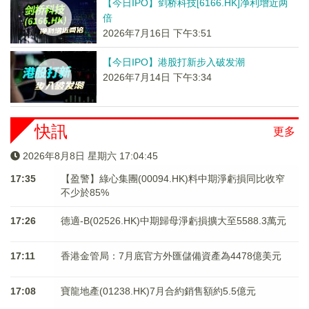
【今日IPO】剑桥科技[6166.HK]净利增近两
倍
2026年7月16日 下午3:51
【今日IPO】港股打新步入破发潮
2026年7月14日 下午3:34
快訊
更多
2026年8月8日 星期六 17:04:45
17:35
【盈警】綠心集團(00094.HK)料中期淨虧損同比收窄
不少於85%
17:26
德適-B(02526.HK)中期歸母淨虧損擴大至5588.3萬元
17:11
香港金管局：7月底官方外匯儲備資產為4478億美元
17:08
寶龍地產(01238.HK)7月合約銷售額約5.5億元