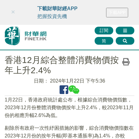
財華智庫網
FINTV
FINMETA
財華證券
媒體矩陣
下載財華財經APP
×
下載APP
智庫沙龍
聯絡我們
把握投資先機
訂閱
简
香港12月綜合整體消費物價按
年上升2.4%
日期：
2024年1月22日 下午5:36
1月22日，香港政府統計處公布，根據綜合消費物價指數，
2023年12月份整體消費物價按年上升2.4%，較2023年11月
份的相應升幅2.6%為低。
剔除所有政府一次性紓困措施的影響，綜合消費物價指數在
2023年12月份的按年升幅(即基本通脹率)為1.4%，亦較