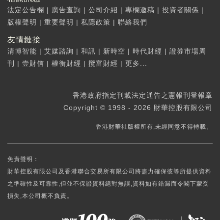
法定公告欄
|
廣告查詢
|
公司介紹
|
專欄邀稿
|
投資者關係
|
版權聲明
|
重要聲明
|
私隱政策
|
聯絡我們
友情鏈接
清博智能
|
艾媒諮詢
|
和訊
|
新時空
|
時代財經
|
證券市場周
刊
|
壹財信
|
權衡財經
|
攬富財經
|
更多...
香港政府指定刊載法定通告之憲報刊登報章
Copyright © 1998 - 2026 財華控股有限公司
香港財華社版權所有,未經同意不得轉載。
免責聲明：
財華控股有限公司及香港聯合交易所有限公司將盡力確保彼等所提供資料
之準確性及可靠性,但並不保證資料絕對無誤,資料如有錯漏而令閣下蒙受
損失,本公司概不負責。