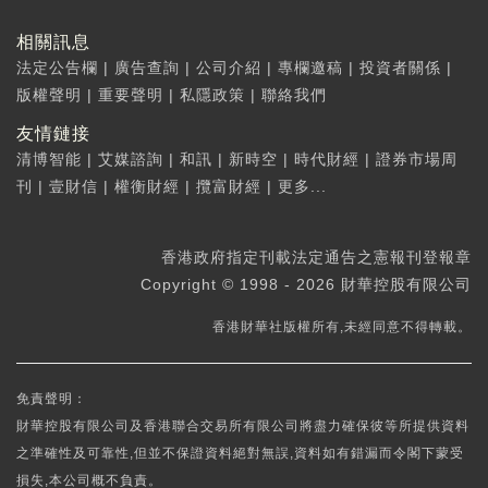
相關訊息
法定公告欄
|
廣告查詢
|
公司介紹
|
專欄邀稿
|
投資者關係
|
版權聲明
|
重要聲明
|
私隱政策
|
聯絡我們
友情鏈接
清博智能
|
艾媒諮詢
|
和訊
|
新時空
|
時代財經
|
證券市場周
刊
|
壹財信
|
權衡財經
|
攬富財經
|
更多...
香港政府指定刊載法定通告之憲報刊登報章
Copyright © 1998 - 2026 財華控股有限公司
香港財華社版權所有,未經同意不得轉載。
免責聲明：
財華控股有限公司及香港聯合交易所有限公司將盡力確保彼等所提供資料
之準確性及可靠性,但並不保證資料絕對無誤,資料如有錯漏而令閣下蒙受
損失,本公司概不負責。