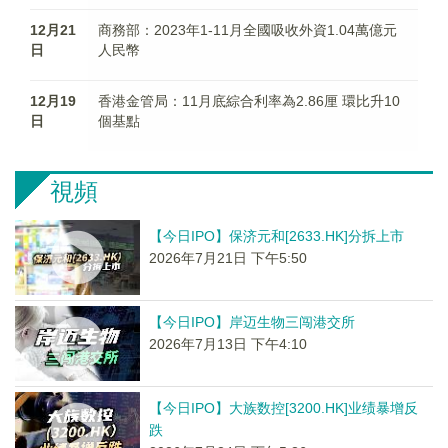
12月21
商務部：2023年1-11月全國吸收外資1.04萬億元
日
人民幣
12月19
香港金管局：11月底綜合利率為2.86厘 環比升10
日
個基點
視頻
【今日IPO】保济元和[2633.HK]分拆上市
2026年7月21日 下午5:50
【今日IPO】岸迈生物三闯港交所
2026年7月13日 下午4:10
【今日IPO】大族数控[3200.HK]业绩暴增反
跌