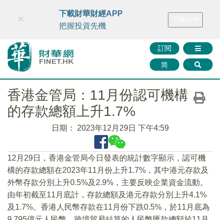
財華智庫網
FINTV
FINMETA
財華證券
媒體矩陣
下載財華財經APP
×
下載APP
智庫沙龍
聯絡我們
把握投資先機
訂閱
简
香港金管局：11月份認可機構
的存款總額上升1.7%
日期：
2023年12月29日 下午4:59
12月29日，香港金管局今日發表的統計數字顯示，認可機
構的存款總額在2023年11月份上升1.7%，其中港元存款及
外幣存款分別上升0.5%及2.9%，主要反映企業資金流動。
由年初截至11月底計，存款總額及港元存款分別上升4.1%
及1.7%。香港人民幣存款在11月份下跌0.5%，於11月底為
9,795億元人民幣。跨境貿易結算的人民幣匯款總額於11月