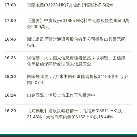
17:08
寶龍地產(01238.HK)7月合約銷售額約5.5億元
17:00
【盈警】中慶股份(01855.HK)料中期除稅後虧損500萬
至2000萬元
16:46
浙江證監局對財通證券股份有限公司採取出具警示函
措施
16:36
網信辦：大型個人信息處理者應當採取加密、去標識
化等措施保障所處理個人信息安全
16:30
國家外匯局：7月末中國外匯儲備規模34188億美元 升
幅0.07%
16:24
山金國際：港股上市工作正常推進中
16:20
【異動股】港股跌幅榜前十，九福來(08611.HK)跌
21.43%，天瑞汽車内飾(06162.HK)跌18.44%