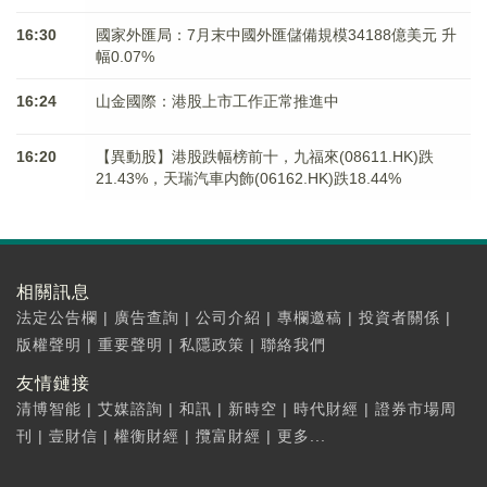
16:30
國家外匯局：7月末中國外匯儲備規模34188億美元 升
幅0.07%
16:24
山金國際：港股上市工作正常推進中
16:20
【異動股】港股跌幅榜前十，九福來(08611.HK)跌
21.43%，天瑞汽車内飾(06162.HK)跌18.44%
相關訊息
法定公告欄
|
廣告查詢
|
公司介紹
|
專欄邀稿
|
投資者關係
|
版權聲明
|
重要聲明
|
私隱政策
|
聯絡我們
友情鏈接
清博智能
|
艾媒諮詢
|
和訊
|
新時空
|
時代財經
|
證券市場周
刊
|
壹財信
|
權衡財經
|
攬富財經
|
更多...