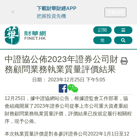
財華智庫網
FINTV
FINMETA
財華證券
媒體矩陣
下載財華財經APP
×
下載APP
智庫沙龍
聯絡我們
把握投資先機
訂閱
简
中證協公佈2023年證券公司財
務顧問業務執業質量評價結果
日期：
2023年12月25日 下午5:05
12月25日，據中證協網站公告，根據證監會工作部署，協
會組織開展了2023年證券公司從事上市公司重大資產重組
財務顧問業務執業質量評價，評價結果已按規定履行相關程
序，現予公佈。
本次執業質量評價是對各參評證券公司2022年1月1日至12