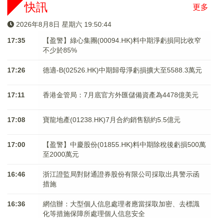
快訊
更多
2026年8月8日 星期六 19:50:44
17:35
【盈警】綠心集團(00094.HK)料中期淨虧損同比收窄
不少於85%
17:26
德適-B(02526.HK)中期歸母淨虧損擴大至5588.3萬元
17:11
香港金管局：7月底官方外匯儲備資產為4478億美元
17:08
寶龍地產(01238.HK)7月合約銷售額約5.5億元
17:00
【盈警】中慶股份(01855.HK)料中期除稅後虧損500萬
至2000萬元
16:46
浙江證監局對財通證券股份有限公司採取出具警示函
措施
16:36
網信辦：大型個人信息處理者應當採取加密、去標識
化等措施保障所處理個人信息安全