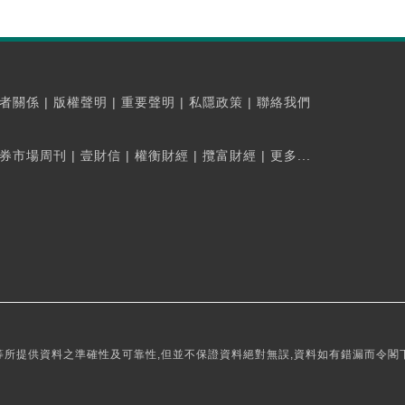
者關係
|
版權聲明
|
重要聲明
|
私隱政策
|
聯絡我們
券市場周刊
|
壹財信
|
權衡財經
|
攬富財經
|
更多...
所提供資料之準確性及可靠性,但並不保證資料絕對無誤,資料如有錯漏而令閣