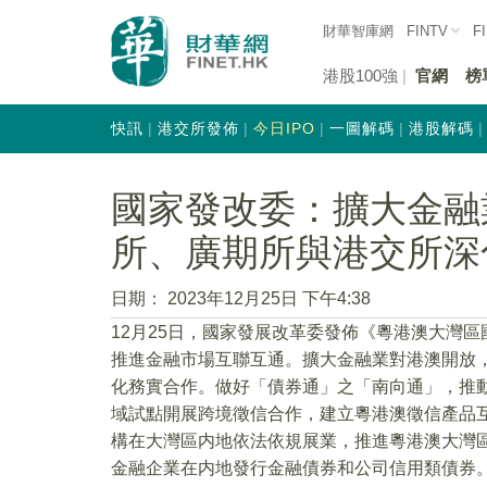
財華智庫網
FINTV
F
港股100強
官網
榜
快訊
港交所發佈
今日IPO
一圖解碼
港股解碼
國家發改委：擴大金融
所、廣期所與港交所深
日期：
2023年12月25日 下午4:38
12月25日，國家發展改革委發佈《粵港澳大灣
推進金融市場互聯互通。擴大金融業對港澳開放
化務實合作。做好「債券通」之「南向通」，推
域試點開展跨境徵信合作，建立粵港澳徵信產品
構在大灣區内地依法依規展業，推進粵港澳大灣
金融企業在内地發行金融債券和公司信用類債券