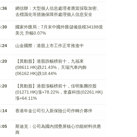
6:36
網信辦：大型個人信息處理者應當採取加密、
去標識化等措施保障所處理個人信息安全
6:30
國家外匯局：7月末中國外匯儲備規模34188億
美元 升幅0.07%
6:24
山金國際：港股上市工作正常推進中
6:20
【異動股】港股跌幅榜前十，九福來
(08611.HK)跌21.43%，天瑞汽車内飾
(06162.HK)跌18.44%
6:20
【異動股】港股漲幅榜前十，佳明集團控股
(01271.HK)漲+78.22%，拿森科技(02261.HK)
漲+64.11%
6:14
香港年金公司引入新保險公司作轉介夥伴
6:05
斯迪克：公司為國內摺疊屏核心功能材料供應
商