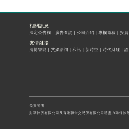
相關訊息
法定公告欄
|
廣告查詢
|
公司介紹
|
專欄邀稿
|
投資
友情鏈接
清博智能
|
艾媒諮詢
|
和訊
|
新時空
|
時代財經
|
證
免責聲明：
財華控股有限公司及香港聯合交易所有限公司將盡力確保彼等