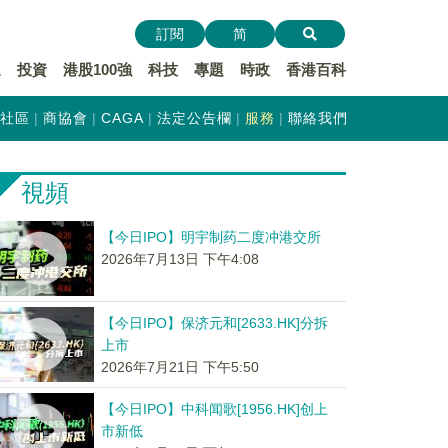
訂閱
简
遞
投資
港股100強
科技
專題
時政
香港百科
社區
商協會
CAGA
法定公告欄
服務
聯絡我們
視頻
【今日IPO】明宇制药二度冲港交所
2026年7月13日 下午4:08
【今日IPO】保济元和[2633.HK]分拆
上市
2026年7月21日 下午5:50
【今日IPO】中科闻歌[1956.HK]创上
市新低