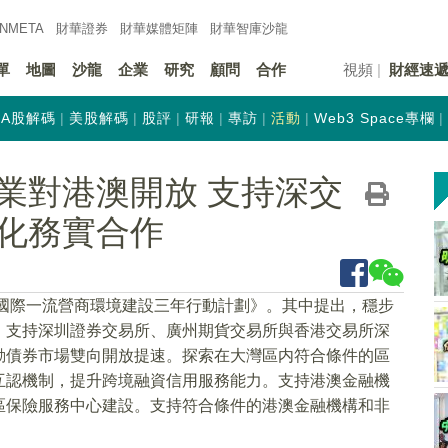
INMETA
財華證券
財華
媒體矩陣
財華
智庫沙龍
單
地圖
沙龍
企業
研究
顧問
合作
視頻
財經速
A股解碼
美股解碼
股評
研報
專訪
活動
Web3 Space專欄
業對港澳開放 支持深交
化務實合作
區國際一流營商環境建設三年行動計劃》。其中提出，穩步
，支持深圳證券交易所、廣州期貨交易所與香港交易所深
動債券市場雙向開放提速。探索在大灣區内符合條件的區
互認機制，提升跨境融資信用服務能力。支持港澳金融機
區保險服務中心建設。支持符合條件的港澳金融機構和非
。