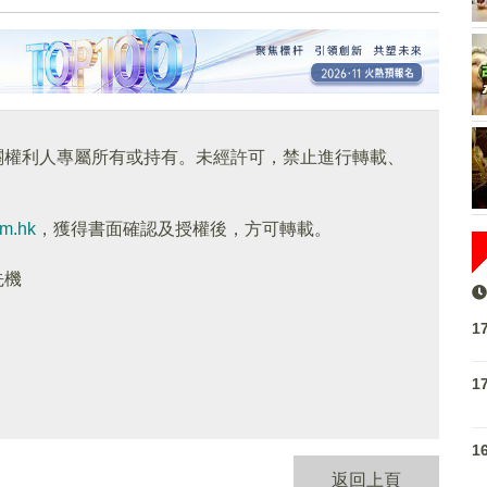
關權利人專屬所有或持有。未經許可，禁止進行轉載、
om.hk
，獲得書面確認及授權後，方可轉載。
先機
1
1
1
返回上頁