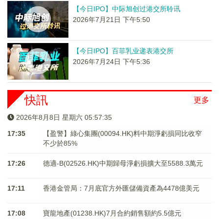
【今日IPO】中际旭创过港交所聆讯
2026年7月21日 下午5:50
【今日IPO】百菲乳业递表港交所
2026年7月24日 下午5:36
快訊
更多
2026年8月8日 星期六 05:57:35
17:35
【盈警】綠心集團(00094.HK)料中期淨虧損同比收窄
不少於85%
17:26
德適-B(02526.HK)中期歸母淨虧損擴大至5588.3萬元
17:11
香港金管局：7月底官方外匯儲備資產為4478億美元
17:08
寶龍地產(01238.HK)7月合約銷售額約5.5億元