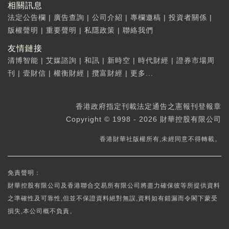
相關訊息
法定公告欄
|
廣告查詢
|
公司介紹
|
專欄邀稿
|
投資者關係
|
版權聲明
|
重要聲明
|
私隱政策
|
聯絡我們
友情鏈接
清博智能
|
艾媒諮詢
|
和訊
|
新時空
|
時代財經
|
證券市場周
刊
|
壹財信
|
權衡財經
|
攬富財經
|
更多...
香港政府指定刊載法定通告之憲報刊登報章
Copyright © 1998 - 2026 財華控股有限公司
香港財華社版權所有,未經同意不得轉載。
免責聲明：
財華控股有限公司及香港聯合交易所有限公司將盡力確保彼等所提供資料
之準確性及可靠性,但並不保證資料絕對無誤,資料如有錯漏而令閣下蒙受
損失,本公司概不負責。