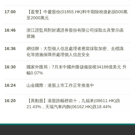
17:00
【盈警】中慶股份(01855.HK)料中期除稅後虧損500萬
至2000萬元
16:46
浙江證監局對財通證券股份有限公司採取出具警示函
措施
16:36
網信辦：大型個人信息處理者應當採取加密、去標識
化等措施保障所處理個人信息安全
16:30
國家外匯局：7月末中國外匯儲備規模34188億美元 升
幅0.07%
16:24
山金國際：港股上市工作正常推進中
16:20
【異動股】港股跌幅榜前十，九福來(08611.HK)跌
21.43%，天瑞汽車内飾(06162.HK)跌18.44%