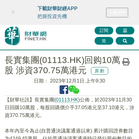
財華智庫網
FINTV
FINMETA
財華證券
媒體矩陣
下載財華財經APP
×
下載APP
智庫沙龍
聯絡我們
把握投資先機
訂閱
简
長實集團(01113.HK)回购10萬
股 涉資370.75萬港元
原創
日期：
2023年12月1日 上午9:30
【財華社訊】長實集團(
01113.HK
)公佈，於2023年11月30
日回購10萬股，每股回購價介乎37.05港元至37.10港元，涉
資370.75萬港元。
本年內至今為止(自普通決議案通過以來) 累计購回證券數目
为4249.45萬股，佔於普通決議案通過時已發行股份數目的