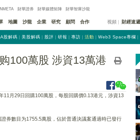
INMETA
財華證券
財華
媒體矩陣
財華
智庫沙龍
單
地圖
沙龍
企業
研究
顧問
合作
視頻
財經速
A股解碼
美股解碼
股評
研報
專訪
活動
Web3 Space專欄
回购100萬股 涉資13萬港
3年11月29日回購100萬股，每股回購價0.13港元，涉資13
證券數目为1755.5萬股，佔於普通決議案通過時已發行