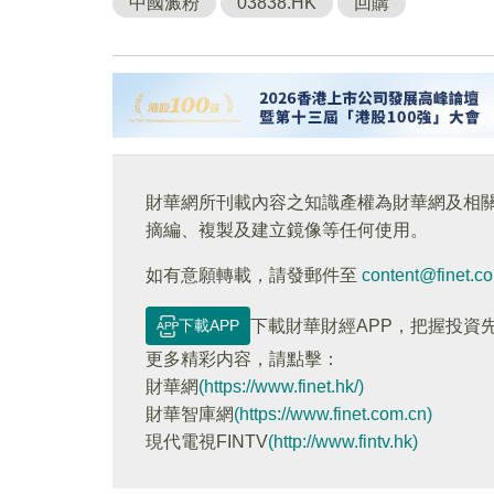
中國澱粉
03838.HK
回購
財華網所刊載內容之知識產權為財華網及相
摘編、複製及建立鏡像等任何使用。
如有意願轉載，請發郵件至
content@finet.c
下載APP
下載財華財經APP，把握投資
更多精彩内容，請點擊：
財華網
(https://www.finet.hk/)
財華智庫網
(https://www.finet.com.cn)
現代電視FINTV
(http://www.fintv.hk)