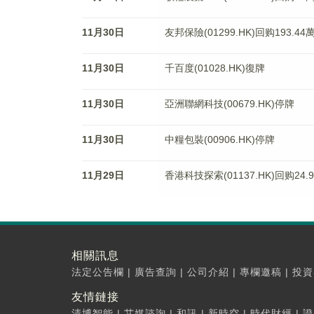
11月30日
友邦保險(01299.HK)回购193.4
11月30日
千百度(01028.HK)復牌
11月30日
亞洲聯網科技(00679.HK)停牌
11月30日
中糧包裝(00906.HK)停牌
11月29日
香港科技探索(01137.HK)回购24.
相關訊息
法定公告欄
|
廣告查詢
|
公司介紹
|
專欄邀稿
|
投資
友情鏈接
清博智能
|
艾媒諮詢
|
和訊
|
新時空
|
時代財經
|
證