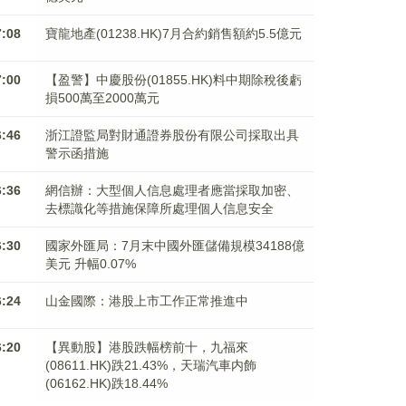
7:08
寶龍地產(01238.HK)7月合約銷售額約5.5億元
7:00
【盈警】中慶股份(01855.HK)料中期除稅後虧
損500萬至2000萬元
6:46
浙江證監局對財通證券股份有限公司採取出具
警示函措施
6:36
網信辦：大型個人信息處理者應當採取加密、
去標識化等措施保障所處理個人信息安全
6:30
國家外匯局：7月末中國外匯儲備規模34188億
美元 升幅0.07%
6:24
山金國際：港股上市工作正常推進中
6:20
【異動股】港股跌幅榜前十，九福來
(08611.HK)跌21.43%，天瑞汽車内飾
(06162.HK)跌18.44%