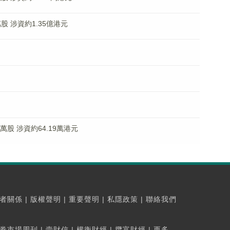
4萬股 涉資約1.35億港元
9萬股 涉資約64.19萬港元
者關係
|
版權聲明
|
重要聲明
|
私隱政策
|
聯絡我們
券市場周刊
|
壹財信
|
權衡財經
|
攬富財經
|
更多...