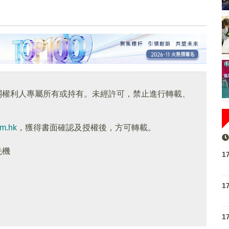
關權利人專屬所有或持有。未經許可，禁止進行轉載、
om.hk
，獲得書面確認及授權後，方可轉載。
先機
1
1
1