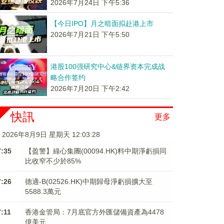
2026年7月24日 下午5:36
【今日IPO】月之暗面拟赴港上市
2026年7月21日 下午5:50
港股100强研究中心&链界资本完成战
略合作签约
2026年7月20日 下午2:42
快訊
更多
2026年8月9日 星期天 12:03:28
7:35
【盈警】綠心集團(00094.HK)料中期淨虧損同
比收窄不少於85%
7:26
德適-B(02526.HK)中期歸母淨虧損擴大至
5588.3萬元
7:11
香港金管局：7月底官方外匯儲備資產為4478
億美元