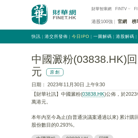
財華智庫網
FINTV
F
港股100強
官網
榜
快訊
港交所發佈
今日IPO
一圖解碼
港股解碼
中國澱粉(03838.HK)
元
原創
日期：
2023年11月30日 上午9:30
【財華社訊】中國澱粉(
03838.HK
)公佈，於202
萬港元。
本年內至今為止(自普通決議案通過以來) 累计購回
股份數目的0.293%。