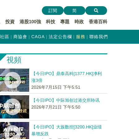
訂閱
简
遞
投資
港股100強
科技
專題
時政
香港百科
社區
商協會
CAGA
法定公告欄
服務
聯絡我們
視頻
【今日IPO】鼎泰高科[1377.HK]净利
涨3倍
2026年7月15日 下午5:51
【今日IPO】中际旭创过港交所聆讯
2026年7月21日 下午5:50
【今日IPO】大族数控[3200.HK]业绩
暴增反跌