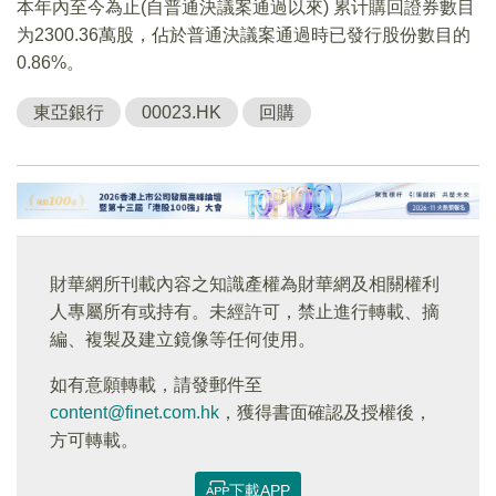
本年內至今為止(自普通決議案通過以來) 累计購回證券數目
为2300.36萬股，佔於普通決議案通過時已發行股份數目的
0.86%。
東亞銀行
00023.HK
回購
財華網所刊載內容之知識產權為財華網及相關權利
人專屬所有或持有。未經許可，禁止進行轉載、摘
編、複製及建立鏡像等任何使用。
如有意願轉載，請發郵件至
content@finet.com.hk
，獲得書面確認及授權後，
方可轉載。
下載APP