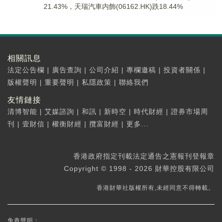
21.43%，天瑞汽車内飾(06162.HK)跌18.44%
相關訊息
法定公告欄
|
廣告查詢
|
公司介紹
|
專欄邀稿
|
投資者關係
|
版權聲明
|
重要聲明
|
私隱政策
|
聯絡我們
友情鏈接
清博智能
|
艾媒諮詢
|
和訊
|
新時空
|
時代財經
|
證券市場周
刊
|
壹財信
|
權衡財經
|
攬富財經
|
更多...
香港政府指定刊載法定通告之憲報刊登報章
Copyright © 1998 - 2026 財華控股有限公司
香港財華社版權所有,未經同意不得轉載。
免責聲明：