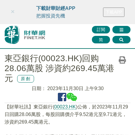
財華智庫網
FINTV
FINMETA
財華證券
媒體矩陣
下載財華財經APP
×
下載APP
智庫沙龍
聯絡我們
把握投資先機
訂閱
简
東亞銀行(00023.HK)回购
28.06萬股 涉資約269.45萬港
元
原創
日期：
2023年11月30日 上午9:30
【財華社訊】東亞銀行(
00023.HK
)公佈，於2023年11月29
日回購28.06萬股，每股回購價介乎9.52港元至9.71港元，
涉資約269.45萬港元。