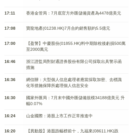
17:11
香港金管局：7月底官方外匯儲備資產為4478億美元
17:08
寶龍地產(01238.HK)7月合約銷售額約5.5億元
17:00
【盈警】中慶股份(01855.HK)料中期除稅後虧損500萬
至2000萬元
16:46
浙江證監局對財通證券股份有限公司採取出具警示函
措施
16:36
網信辦：大型個人信息處理者應當採取加密、去標識
化等措施保障所處理個人信息安全
16:30
國家外匯局：7月末中國外匯儲備規模34188億美元 升
幅0.07%
16:24
山金國際：港股上市工作正常推進中
16:20
【異動股】港股跌幅榜前十，九福來(08611.HK)跌