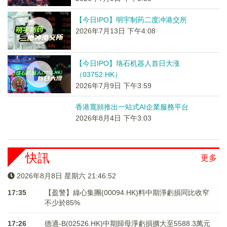
【今日IPO】明宇制药二度冲港交所
2026年7月13日 下午4:08
【今日IPO】珞石机器人首日大涨
（03752.HK）
2026年7月9日 下午3:59
香港寬頻推出一站式AI企業服務平台
2026年8月4日 下午3:03
快訊
更多
2026年8月8日 星期六 21:46:52
17:35
【盈警】綠心集團(00094.HK)料中期淨虧損同比收窄
不少於85%
17:26
德適-B(02526.HK)中期歸母淨虧損擴大至5588.3萬元