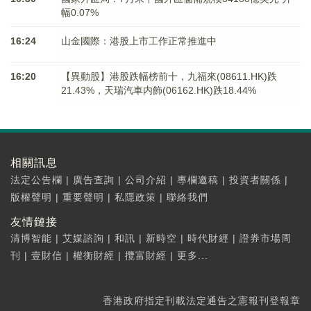
幅0.07%
16:24
山金國際：港股上市工作正常推進中
16:20
【異動股】港股跌幅榜前十，九福來(08611.HK)跌
21.43%，天瑞汽車内飾(06162.HK)跌18.44%
相關訊息
法定公告欄
|
廣告查詢
|
公司介紹
|
專欄邀稿
|
投資者關係
|
版權聲明
|
重要聲明
|
私隱政策
|
聯絡我們
友情鏈接
清博智能
|
艾媒諮詢
|
和訊
|
新時空
|
時代財經
|
證券市場周
刊
|
壹財信
|
權衡財經
|
攬富財經
|
更多...
香港政府指定刊載法定通告之憲報刊登報章