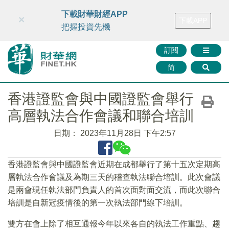
財華智庫網
FINTV
FINMETA
財華證券
媒體矩陣
下載財華財經APP
×
下載APP
智庫沙龍
聯絡我們
把握投資先機
訂閱
简
香港證監會與中國證監會舉行
高層執法合作會議和聯合培訓
日期：
2023年11月28日 下午2:57
香港證監會與中國證監會近期在成都舉行了第十五次定期高
層執法合作會議及為期三天的稽查執法聯合培訓。此次會議
是兩會現任執法部門負責人的首次面對面交流，而此次聯合
培訓是自新冠疫情後的第一次執法部門線下培訓。
雙方在會上除了相互通報今年以來各自的執法工作重點、趨