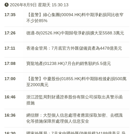
2026年8月9日 星期天 15:30:13
17:35
【盈警】綠心集團(00094.HK)料中期淨虧損同比收窄
不少於85%
17:26
德適-B(02526.HK)中期歸母淨虧損擴大至5588.3萬元
17:11
香港金管局：7月底官方外匯儲備資產為4478億美元
17:08
寶龍地產(01238.HK)7月合約銷售額約5.5億元
17:00
【盈警】中慶股份(01855.HK)料中期除稅後虧損500萬
至2000萬元
16:46
浙江證監局對財通證券股份有限公司採取出具警示函
措施
16:36
網信辦：大型個人信息處理者應當採取加密、去標識
化等措施保障所處理個人信息安全
16:30
國家外匯局：7月末中國外匯儲備規模34188億美元 升