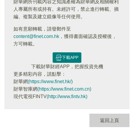
財華網所刊載內容之知識產權為財華網及相關權利
人專屬所有或持有。未經許可，禁止進行轉載、摘
編、複製及建立鏡像等任何使用。
如有意願轉載，請發郵件至
content@finet.com.hk
，獲得書面確認及授權後，
方可轉載。
下載APP
下載財華財經APP，把握投資先機
更多精彩内容，請點擊：
財華網
(https://www.finet.hk/)
財華智庫網
(https://www.finet.com.cn)
現代電視FINTV
(http://www.fintv.hk)
返回上頁