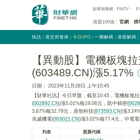
財華智庫網
FINTV
F
港股100強
官網
榜
快訊
港交所發佈
今日IPO
一圖解碼
港股解碼
【異動股】電機板塊拉
(603489.CN)漲5.17%
日期：
2023年11月28日 上午10:45
【財華社訊】今日早盤，截至10:45，電機板塊拉
(
002892.CN
)漲5.01%報19.06元，凱中精密(
002
3.67%報32.79元，鼎智科技(
873593.CN
)漲3.2
兆威機電(
003021.CN
)漲3.02%報77.4元，中電電
列表
股票代碼
1
603489.CN