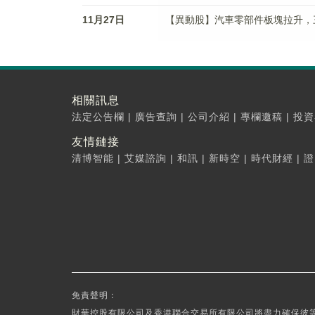
11月27日
【異動股】汽車零部件板塊拉升，三祥科技
相關訊息
法定公告欄
|
廣告查詢
|
公司介紹
|
專欄邀稿
|
投資
友情鏈接
清博智能
|
艾媒諮詢
|
和訊
|
新時空
|
時代財經
|
證
免責聲明：
財華控股有限公司及香港聯合交易所有限公司將盡力確保彼等