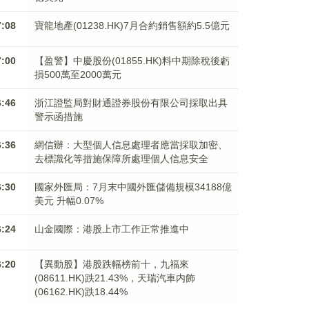
7:08
寶龍地產(01238.HK)7月合約銷售額約5.5億元
7:00
【盈警】中慶股份(01855.HK)料中期除稅後虧
損500萬至2000萬元
6:46
浙江證監局對財通證券股份有限公司採取出具
警示函措施
6:36
網信辦：大型個人信息處理者應當採取加密、
去標識化等措施保障所處理個人信息安全
6:30
國家外匯局：7月末中國外匯儲備規模34188億
美元 升幅0.07%
6:24
山金國際：港股上市工作正常推進中
6:20
【異動股】港股跌幅榜前十，九福來
(08611.HK)跌21.43%，天瑞汽車内飾
(06162.HK)跌18.44%