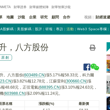
INMETA
財華證券
財華
媒體矩陣
財華
智庫沙龍
單
地圖
沙龍
企業
研究
顧問
合作
視頻
財經速
A股解碼
美股解碼
股評
研報
專訪
活動
Web3 Space專欄
升，八方股份
原創
升。八方股份(
603489.CN
)漲5.17%報58.33元，科力爾
823.CN
)漲3.82%報12.78元，江蘇雷利(
300660.CN
)漲
4%報48.68元，正弦電氣(
688395.CN
)漲3.10%報24.63元，
機(
603988.CN
)漲2.09%報11.24元。
股票名稱
漲跌幅(%)
最新價
八方股份
5.17
58.33