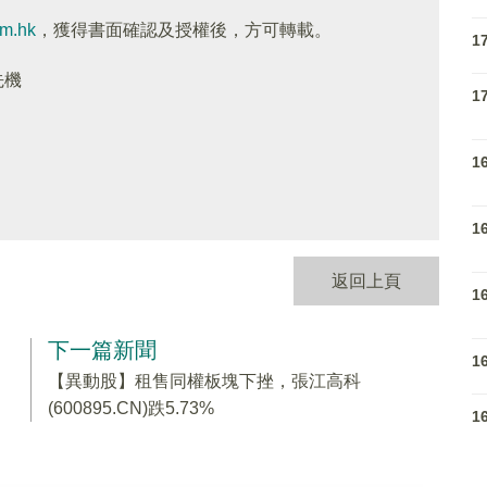
om.hk
，獲得書面確認及授權後，方可轉載。
1
先機
1
1
1
返回上頁
1
下一篇新聞
1
【異動股】租售同權板塊下挫，張江高科
(600895.CN)跌5.73%
1