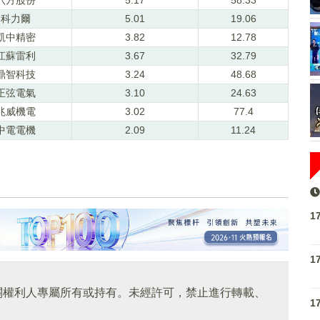
科力爾
5.01
19.06
凱中精密
3.82
12.78
江蘇雷利
3.67
32.79
鼎智科技
3.24
48.68
正弦電氣
3.10
24.63
兆威機電
3.02
77.4
中電電機
2.09
11.24
1
1
關權利人專屬所有或持有。未經許可，禁止進行轉載、
1