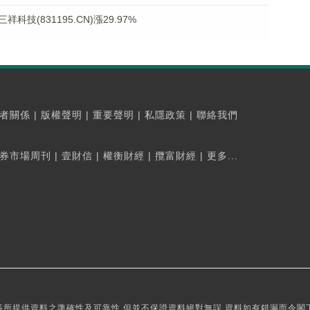
(831195.CN)漲29.97%
者關係
|
版權聲明
|
重要聲明
|
私隱政策
|
聯絡我們
券市場周刊
|
壹財信
|
權衡財經
|
攬富財經
|
更多...
所提供資料之準確性及可靠性,但並不保證資料絕對無誤,資料如有錯漏而令閣