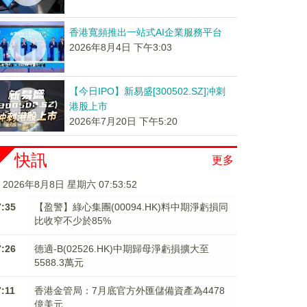
香港寬頻推出一站式AI企業服務平台
2026年8月4日 下午3:03
【今日IPO】新易盛[300502.SZ]冲刺
港股上市
2026年7月20日 下午5:20
快訊
更多
2026年8月8日 星期六 07:53:53
7:35
【盈警】綠心集團(00094.HK)料中期淨虧損同
比收窄不少於85%
7:26
德適-B(02526.HK)中期歸母淨虧損擴大至
5588.3萬元
7:11
香港金管局：7月底官方外匯儲備資產為4478
億美元