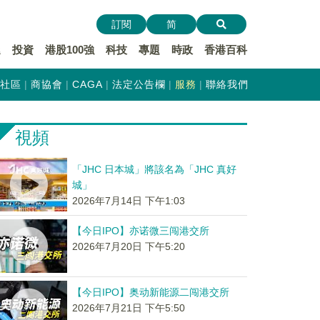
訂閱
简
遞
投資
港股100強
科技
專題
時政
香港百科
社區
商協會
CAGA
法定公告欄
服務
聯絡我們
視頻
「JHC 日本城」將該名為「JHC 真好
城」
2026年7月14日 下午1:03
【今日IPO】亦诺微三闯港交所
2026年7月20日 下午5:20
【今日IPO】奥动新能源二闯港交所
2026年7月21日 下午5:50