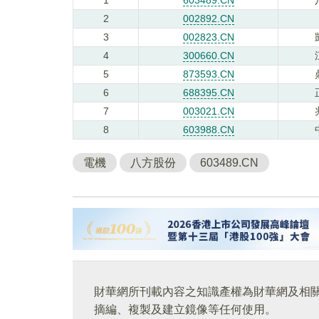
2
002892.CN
3
002823.CN
4
300660.CN
5
873593.CN
6
688395.CN
7
003021.CN
8
603988.CN
電機
八方股份
603489.CN
財華網所刊載內容之知識產權為財華網及相
摘編、複製及建立鏡像等任何使用。